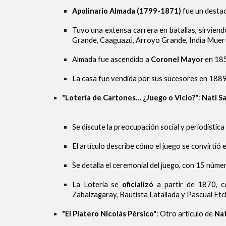
Apolinario Almada (1799-1871)
fue un dest
Tuvo una extensa carrera en batallas, sirvien
Grande, Caaguazú, Arroyo Grande, India Muerta
Almada fue ascendido a
Coronel Mayor
en 185
La casa fue vendida por sus sucesores en 1889 
"Lotería de Cartones… ¿Juego o Vicio?"
:
Nati S
Se discute la preocupación social y periodística
El artículo describe cómo el juego se convirtió
Se detalla el ceremonial del juego, con 15 númer
La Lotería se
oficializó
a partir de 1870, co
Zabalzagaray, Bautista Latallada y Pascual Etc
"El Platero Nicolás Pérsico"
: Otro artículo de
Nat