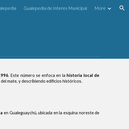
alepedia
Gualepedia de Interes Municipal
More
ion
1996
. Este número se enfoca en la
historia local de
el mate, y describiendo edificios históricos.
da
en Gualeguaychú, ubicada en la esquina noreste de