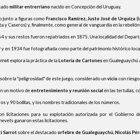
acado
militar entrerriano
nacido en Concepción del Uruguay.
do junto a figuras como
Francisco Ramírez, Justo José de Urquiza
(l
 y Caseros) y, finalmente, como general de vanguardia en la rebelió
4 y sus restos fueron repatriados en 1875. Una localidad del Depar
y en 1934 fue fotografiada como parte del patrimonio histórico local
arrot
explora la práctica de la
Lotería de Cartones
en Gualeguaychú a f
 sobre la "peligrosidad" de este juego, considerado un
vicio
con riesgos
 en un motivo de
entretenimiento y reunión social
en las tertulias, c
os y 90 bolillas, y los nombres tradicionales de los números.
n licitaciones para su explotación autorizada por el Gobierno d
hevets ganaron estas licitaciones.
i Sarrot
sobre el destacado
orfebre de Gualeguaychú, Nicolás Pér