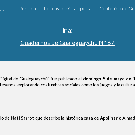
alepedia: Enciclopedia Digital de Gualeguaychú
Portada
Podcast de Gualepedia
Contenido de Gu
ip to main content
Skip to navigat
Ir a:
Cuadernos de Gualeguaychú Nº 87
Digital de Gualeguaychú" fue publicado el
domingo 5 de mayo de 
tesanos, explorando costumbres sociales como los juegos y la cultura d
ulo de
Nati Sarrot
que describe la histórica casa de
Apolinario Alma