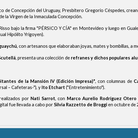
oco de Concepción del Uruguay, Presbítero Gregorio Céspedes, crea
 de la Virgen de la Inmaculada Concepción.
 Risso bajo la firma "PÉRSICO Y CÍA" en Montevideo y luego en Gual
ual Hipólito Yrigoyen).
eguaychú
, con artesanos que elaboraban joyas, mates y bombillas, a 
Scutellá
, presenta una colección de
refranes y dichos populares alu
itantes de la Mansión IV (Edición Impresa)"
, con columnas de
C
rsal – Cafeteras-"), y
Ito Etchart
("Entretenimiento").
realizados por
Nati Sarrot
, con
Marco Aurelio Rodríguez Otero
gital fue llevada a cabo por
Silvia Razzetto de Broggi
en octubre de 