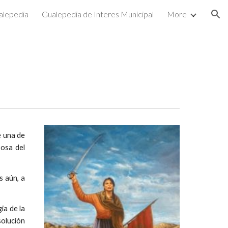
alepedia
Gualepedia de Interes Municipal
More
ion
e una de
posa del
s aún, a
ia de la
solución