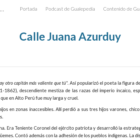
alepedia: Enciclopedia Digital de Gualeguaychú
Portada
Podcast de Gualepedia
Contenido de Gu
ip to main content
Skip to navigat
Calle Juana Azurduy
hay otro capitán más valiente que tú"
. Así popularizó el poeta la figura d
-1862), descendiente mestiza de las razas del imperio incaico, es
, que en Alto Perú fue muy larga y cruel.
ijos en zonas inaccesibles. Allí perdió a sus tres hijos varones, chico
s.
cha. Era Teniente Coronel del ejército patriota y desarrolló la estrateg
 Güemes. Contó además con la adhesión de los pueblos indígenas. La di