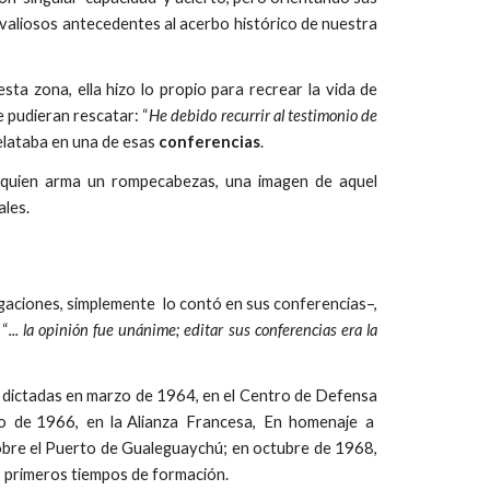
 valiosos antecedentes al acerbo histórico de nuestra
ta zona, ella hizo lo propio para recrear la vida de
e pudieran rescatar: “
He debido recurrir al testimonio de
relataba en una de esas
conferencias
.
mo quien arma un rompecabezas, una imagen de aquel
ales.
tigaciones, simplemente lo contó en sus conferencias–,
 “
... la opinión fue unánime; editar sus conferencias era la
s dictadas en marzo de 1964, en el Centro de Defensa
to de 1966, en la Alianza Francesa, En homenaje a
obre el Puerto de Gualeguaychú; en octubre de 1968,
s primeros tiempos de formación.