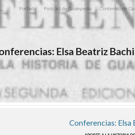
alepedia: Enciclopedia Digital de Gualeguaychú
Portada
Podcast de Gualepedia
Contenido de Gu
ip to main content
Skip to navigat
onferencias: Elsa Beatriz Bachi
Conferencias: Elsa 