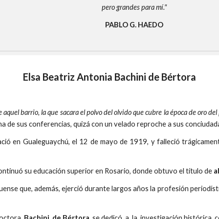
pero grandes para mí."
PABLO G. HAEDO
Elsa Beatriz Antonia Bachini de Bértora
e aquel barrio, la que sacara el polvo del olvido que cubre la época de oro d
n una de sus conferencias, quizá con un velado reproche a sus conciud
ació en Gualeguaychú, el 12 de mayo de 1919, y falleció trágicamen
continuó su educación superior en Rosario, donde obtuvo el título de
a
ense que, además, ejerció durante largos años la profesión periodíst
 doctora
Bachini de Bértora
se dedicó a la investigación histórica 