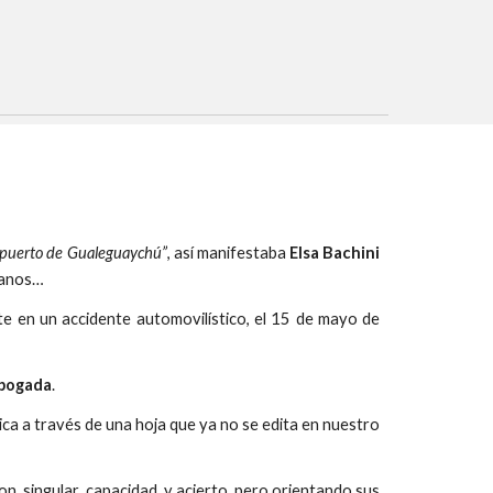
el puerto de Gualeguaychú”
, así manifestaba
Elsa Bachini
adanos…
te en un accidente automovilístico, el 15 de mayo de
bogada
.
ica a través de una hoja que ya no se edita en nuestro
con singular capacidad y acierto, pero orientando sus