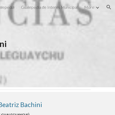
alepedia
Gualepedia de Interes Municipal
More
ion
ni
Beatriz Bachini