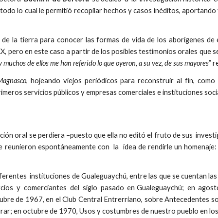
todo lo cual le permitió recopilar hechos y casos inéditos, aportando
de la tierra para conocer las formas de vida de los aborígenes de es
X, pero en este caso a partir de los posibles testimonios orales que s
y muchos de ellos me han referido lo que oyeron, a su vez, de sus mayores
” 
 Magnasco
, hojeando viejos periódicos para reconstruir al fin, co
rimeros servicios públicos y empresas comerciales e instituciones soci
ción oral se perdiera –puesto que ella no editó el fruto de sus inves
e reunieron espontáneamente con la idea de rendirle un homenaje:
iferentes instituciones de Gualeguaychú, entre las que se cuentan la
ercios y comerciantes del siglo pasado en Gualeguaychú; en agos
tubre de 1967, en el Club Central Entrerriano, sobre Antecedentes s
curar; en octubre de 1970, Usos y costumbres de nuestro pueblo en lo