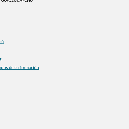
DE GUALEGUAYCHÚ
hú
r
mpos de su formación