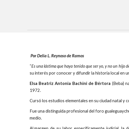
Por Delia L. Reynoso de Ramos
“
Es una lástima que haya tenido que ser yo, y no un hijo d
su interés por conocer y difundir la historia local e
Elsa Beatriz Antonia Bachini de Bértora
(Beba) n
1972.
Cursó los estudios elementales en su ciudad natal y 
Fue una distinguida profesional del foro gualeguaychu
medio.
Al margen de su labor específicamente judicial, la