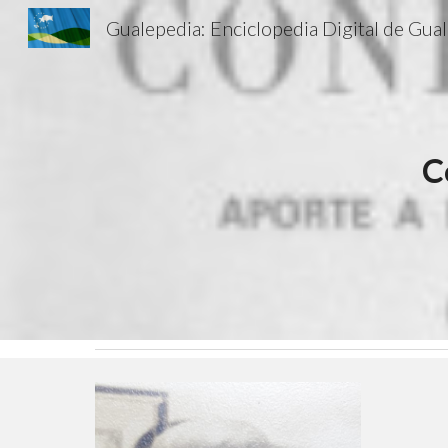
Gu
Sk
C