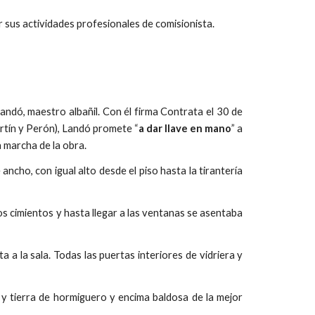
or sus actividades profesionales de comisionista.
andó, maestro albañil. Con él firma Contrata el 30 de
rtín y Perón), Landó promete “
a dar llave en mano
” a
a marcha de la obra.
ancho, con igual alto desde el piso hasta la tirantería
os cimientos y hasta llegar a las ventanas se asentaba
a a la sala. Todas las puertas interiores de vidriera y
a y tierra de hormiguero y encima baldosa de la mejor