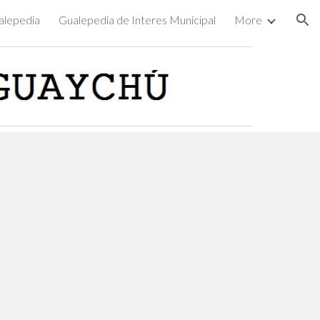
alepedia
Gualepedia de Interes Municipal
More
ion