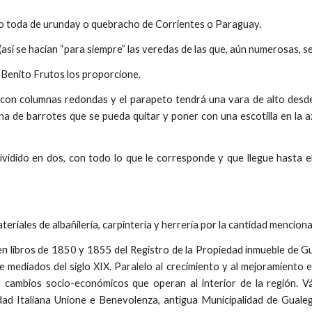
echo toda de urunday o quebracho de Corrientes o Paraguay.
(así se hacían “para siempre” las veredas de las que, aún numerosas, s
e Benito Frutos los proporcione.
 con columnas redondas y el parapeto tendrá una vara de alto desde
na de barrotes que se pueda quitar y poner con una escotilla en la az
ividido en dos, con todo lo que le corresponde y que llegue hasta e
iales de albañilería, carpintería y herrería por la cantidad mencion
 libros de 1850 y 1855 del Registro de la Propiedad inmueble de Gu
mediados del siglo XIX. Paralelo al crecimiento y al mejoramiento ed
cambios socio-económicos que operan al interior de la región. Vá
ad Italiana Unione e Benevolenza, antigua Municipalidad de Gualeg