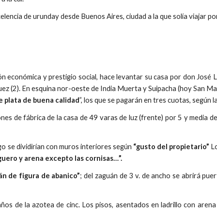
celencia de urunday desde Buenos Aires, ciudad a la que solía viajar p
 económica y prestigio social, hace levantar su casa por don José L
ez (2). En esquina nor-oeste de India Muerta y Suipacha (hoy San Ma
 plata de buena calidad
”, los que se pagarán en tres cuotas, según l
ones de fábrica de la casa de 49 varas de luz (frente) por 5 y media de 
o se dividirían con muros interiores según
“gusto del propietario”
L
iguero y arena excepto las cornisas…”.
án de figura de abanico”
; del zaguán de 3 v. de ancho se abrirá puert
ños de la azotea de cinc. Los pisos, asentados en ladrillo con aren