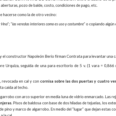
 aberturas, pozo de balde, costo, condiciones de pago, etc.
e hacerse como la de otro vecino:
y Hna
”; “
las veredas interiores como es uso y costumbre
”
o copiando algún 
 el constructor Napoleón Berio firman Contrata para levantar una casa
bre Urquiza, seguida de una para escritorio de 5 v. (1 vara = 0,866 
so, revocada en cal y con
cornisa sobre las dos puertas y cuatro ve
ta caída al techo.
garrobo con arco superior en media luna de vidrio enmarcado. Las re
anjeras
. Pisos de baldosa con base de dos hiladas de tejuelas, los exte
de pino y marco de algarrobo. En medio del “lugar” que dejan estas co
a la cal.