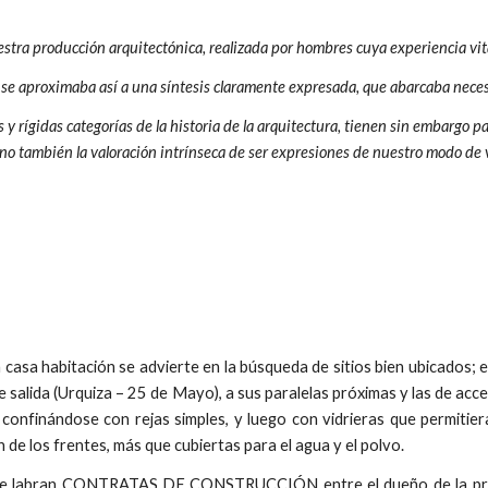
nuestra producción arquitectónica, realizada por hombres cuya experiencia vit
, se aproximaba así a una síntesis claramente expresada, que abarcaba nece
s y rígidas categorías de la historia de la arquitectura, tienen sin embargo 
ino también la valoración intrínseca de ser expresiones de nuestro modo de 
casa habitación se advierte en la búsqueda de sitios bien ubicados; 
 de salida (Urquiza – 25 de Mayo), a sus paralelas próximas y las de ac
finándose con rejas simples, y luego con vidrieras que permitieran 
 de los frentes, más que cubiertas para el agua y el polvo.
, se labran CONTRATAS DE CONSTRUCCIÓN entre el dueño de la prop