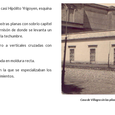
casi Hipólito Yrigoyen, esquina
astras planas con sobrio capitel
ornisón de donde se levanta un
a la techumbre.
rro a verticales cruzadas con
ada en moldura recta.
n la que se especializaban los
imientos.
Casa de Villagra sin las pila