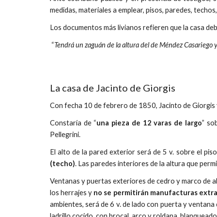
medidas, materiales a emplear, pisos, paredes, techos,
Los documentos más livianos refieren que la casa deb
“
Tendrá un zaguán de la altura del de Méndez Casariego 
La casa de Jacinto de Giorgis
Con fecha 10 de febrero de 1850, Jacinto de Giorgis y
Constaría de “
una pieza de 12 varas de largo
” so
Pellegrini.
El alto de la pared exterior será de 5 v. sobre el pi
(techo)
. Las paredes interiores de la altura que permi
Ventanas y puertas exteriores de cedro y marco de al
los herrajes y
no se permitirán manufacturas extr
ambientes, será de 6 v. de lado con puerta y ventana 
ladrillo cocido, con brocal, arco y roldana, blanqueado 