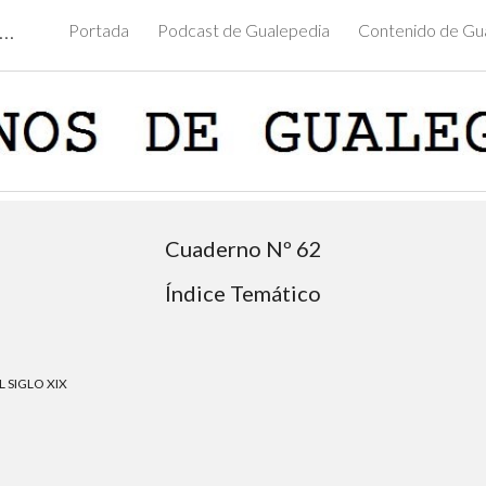
alepedia: Enciclopedia Digital de Gualeguaychú
Portada
Podcast de Gualepedia
Contenido de Gu
ip to main content
Skip to navigat
Cuaderno Nº 62
Índice Temático
 SIGLO XIX