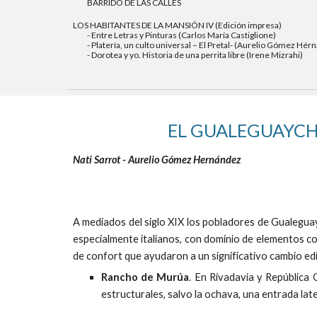
BARRIDO DE LAS CALLES
LOS HABITANTES DE LA MANSIÓN IV (Edición impresa)
- Entre Letras y Pinturas (Carlos María Castiglione)
- Platería, un culto universal – El Pretal- (Aurelio Gómez Hér
- Dorotea y yo. Historia de una perrita libre (Irene Mizrahi)
EL GUALEGUAYCHÚ
Nati Sarrot - Aurelio Gómez Hernández
A mediados del siglo XIX los pobladores de Gualeguay
especialmente italianos, con dominio de elementos co
de confort que ayudaron a un significativo cambio edil
Rancho de Murúa
. En Rivadavia y República 
estructurales, salvo la ochava, una entrada lat