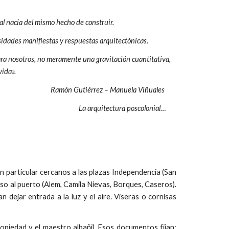
al nacía del mismo hecho de construir.
sidades manifiestas y respuestas arquitectónicas.
para nosotros, no meramente una gravitación cuantitativa,
vida».
Ramón Gutiérrez – Manuela Viñuales
La arquitectura poscolonial…
en particular cercanos a las plazas Independencia (San
ceso al puerto (Alem, Camila Nievas, Borques, Caseros).
dejar entrada a la luz y el aire. Viseras o cornisas
iedad y el maestro albañil. Esos documentos fijan: