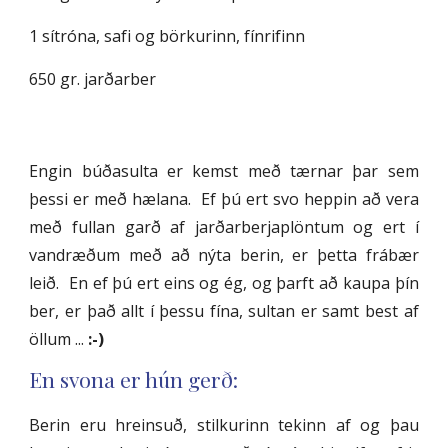
1 sítróna, safi og börkurinn, fínrifinn
650 gr. jarðarber
Engin búðasulta er kemst með tærnar þar sem
þessi er með hælana. Ef þú ert svo heppin að vera
með fullan garð af jarðarberjaplöntum og ert í
vandræðum með að nýta berin, er þetta frábær
leið. En ef þú ert eins og ég, og þarft að kaupa þín
ber, er það allt í þessu fína, sultan er samt best af
öllum ...
:-)
En svona er hún gerð:
Berin eru hreinsuð, stilkurinn tekinn af og þau