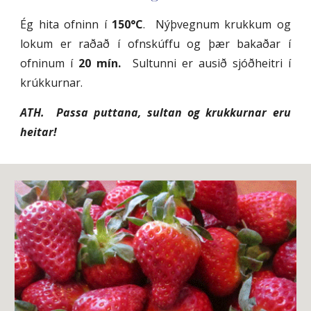
Ég hita ofninn í
150°C
. Nýþvegnum krukkum og
lokum er raðað í ofnskúffu og þær bakaðar í
ofninum í
20 mín.
Sultunni er ausið sjóðheitri í
krúkkurnar.
ATH. Passa puttana, sultan og krukkurnar eru
heitar!