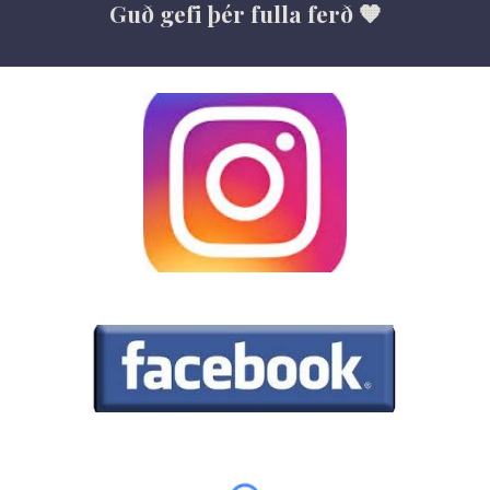
Guð gefi þér fulla ferð 🧡