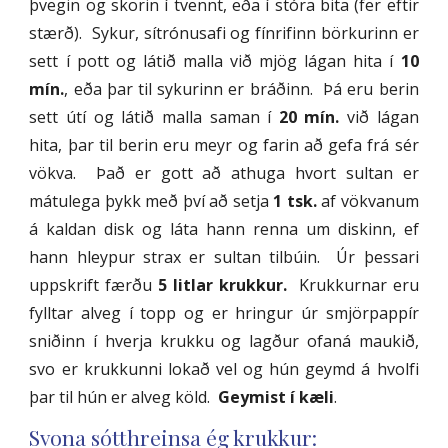
þvegin og skorin í tvennt, eða í stóra bita (fer eftir
stærð). Sykur, sítrónusafi og fínrifinn börkurinn er
sett í pott og látið malla við mjög lágan hita í
10
mín.
, eða þar til sykurinn er bráðinn. Þá eru berin
sett útí og látið
malla saman í
20 mín.
við lágan
hita, þar til berin eru meyr og farin að gefa frá sér
vökva. Það er gott að athuga hvort sultan er
mátulega þykk með því að setja
1 tsk.
af vökvanum
á kaldan disk og láta hann renna um diskinn, ef
hann hleypur strax er sultan tilbúin. Úr þessari
uppskrift færðu
5 litlar krukkur.
Krukkurnar eru
fylltar alveg í topp og er hringur úr smjörpappír
sniðinn í hverja krukku og lagður ofaná maukið,
svo er krukkunni lokað vel og hún geymd á hvolfi
þar til hún er alveg köld.
Geymist í kæli
.
Svona sótthreinsa ég krukkur: