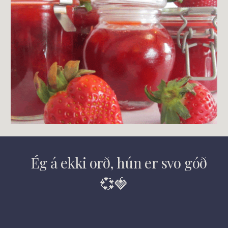
Ég á ekki orð, hún er svo góð
💞🍓