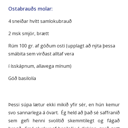
Ostabrauðs molar:
4 sneiðar hvítt samlokubrauð
2 msk smjör, brætt
Rúm 100 gr. af góðum osti (upplagt að nýta þessa
smábita sem virðast alltaf vera
í ísskápnum, allavega mínum)
Góð basilolía
Þessi súpa lætur ekki mikið yfir sér, en hún kemur
svo sannarlega á óvart. Ég held að það sé saffranið
sem gefi henni svolítið skemmtilegt og fágað