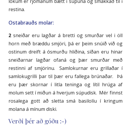
lokum er rjómanum bætt í súpuna og smakkað til í
restina.
Ostabrauðs molar:
2
sneiðar eru lagðar á bretti og smurðar vel i öll
horn með bræddu smjöri, þá er þeim snúið við og
ostinum dreift á ósmurðu hliðina, síðan eru hinar
sneiðarnar lagðar ofaná og þær smurðar með
restinni af smjörinu. Samlokurnar eru grillaðar í
samlokugrilli þar til þær eru fallega brúnaðar. Þá
eru þær skornar í litla teninga og lítil hrúga af
molum sett í miðun á hverjum súpudisk. Mér finnst
rosalega gott að sletta smá basilolíu í kringum
molana á mínum diski.
Verði þér að góðu :-)