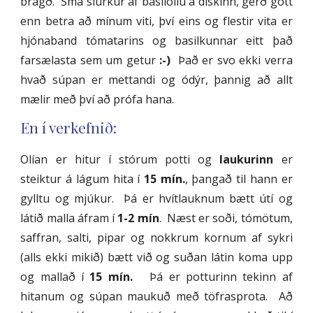
bragð. Smá slurkur af basilolíu á diskinn, gerð gott
enn betra að mínum viti, því eins og flestir vita er
hjónaband tómatarins og basilkunnar eitt það
farsælasta sem um getur
:-)
Það er svo ekki verra
hvað súpan er mettandi og ódýr, þannig að allt
mælir með því að prófa hana.
En í verkefnið:
Olían er hitur í stórum potti og
laukurinn
er
steiktur á lágum hita í
15 mín.
, þangað til hann er
gylltu og mjúkur. Þá er hvítlauknum bætt útí og
látið malla áfram í
1-2 mín
. Næst er soði, tómötum,
saffran, salti, pipar og nokkrum kornum af sykri
(alls ekki mikið) bætt við og suðan látin koma upp
og mallað í
15 mín.
Þá er potturinn tekinn af
hitanum og súpan maukuð með töfrasprota. Að