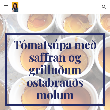
Skip to main content
Skip to navigation
Tómatsúpa með
saffran og
grilluðum
ostabrauðs
molum