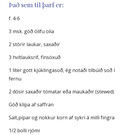
Það sem til þarf er:
f. 4-6
3 msk. góð ólífu olia
2 stórir laukar, saxaðir
3 hvítlauksrif, fínsöxuð
1 líter gott kjúklingasoð, ég notaði tilbúið soð í
fernu
2 dósir saxaðir tómatar eða maukaðir (stewed)
Góð klípa af saffran
Salt,pipar og nokkur korn af sykri á milli fingra
1/2 bolli rjómi