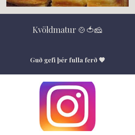
Kvöldmatur 🍲🍅🧀
Guð gefi þér fulla ferð 🧡