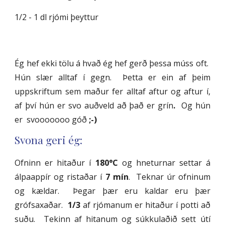
1/2 - 1 dl rjómi þeyttur
Ég hef ekki tölu á hvað ég hef gerð þessa múss oft.
Hún slær alltaf í gegn. Þetta er ein af þeim
uppskriftum sem maður fer alltaf aftur og aftur í,
af því hún er svo auðveld að það er grín
.
Og hún
er svooooooo góð
;-)
Svona geri ég:
Ofninn er hitaður í
180°C
og hneturnar settar á
álpaappír og ristaðar í
7 mín
. Teknar úr ofninum
og kældar. Þegar þær eru kaldar eru þær
grófsaxaðar.
1/3
af rjómanum er hitaður í potti að
suðu. Tekinn af hitanum og súkkulaðið sett útí