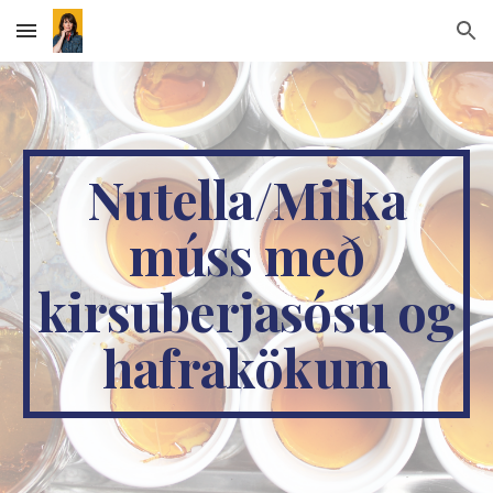
Skip to main content
Skip to navigation
Nutella/Milka
múss með
kirsuberjasósu og
hafrakökum