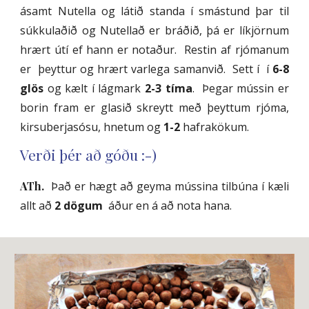
ásamt Nutella og látið standa í smástund þar til
súkkulaðið og Nutellað er bráðið, þá er líkjörnum
hrært útí ef hann er notaður. Restin af rjómanum
er þeyttur og hrært varlega samanvið. Sett í í
6-8
glös
og kælt í lágmark
2-3 tíma
. Þegar mússin er
borin fram er glasið skreytt með þeyttum rjóma,
kirsuberjasósu, hnetum og
1-2
hafrakökum.
Verði þér að góðu :-)
ATh.
Það er hægt að geyma mússina tilbúna í kæli
allt að
2 dögum
áður en á að nota hana.