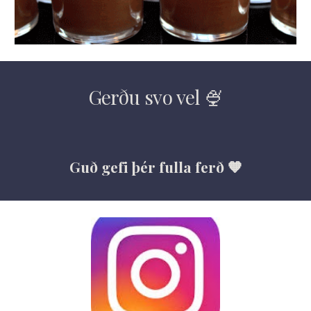
Gerðu svo vel 🍨
Guð gefi þér fulla ferð 🧡