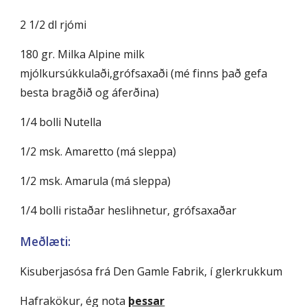
2 1/2 dl rjómi
180 gr. Milka Alpine milk
mjólkursúkkulaði,grófsaxaði (mé finns það gefa
besta bragðið og áferðina)
1/4 bolli Nutella
1/2 msk. Amaretto (má sleppa)
1/2 msk. Amarula (má sleppa)
1/4 bolli ristaðar heslihnetur, grófsaxaðar
Meðlæti:
Kisuberjasósa frá Den Gamle Fabrik, í glerkrukkum
Hafrakökur, ég nota
þessar