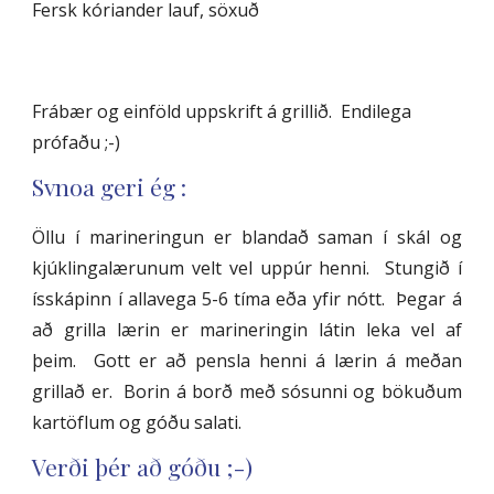
Fersk kóriander lauf, söxuð
Frábær og einföld uppskrift á grillið. Endilega
prófaðu ;-)
Svnoa geri ég :
Öllu í marineringun er blandað saman í skál og
kjúklingalærunum velt vel uppúr henni. Stungið í
ísskápinn í allavega 5-6 tíma eða yfir nótt. Þegar á
að grilla lærin er marineringin látin leka vel af
þeim. Gott er að pensla henni á lærin á meðan
grillað er. Borin á borð með sósunni og bökuðum
kartöflum og góðu salati.
Verði þér að góðu ;-)