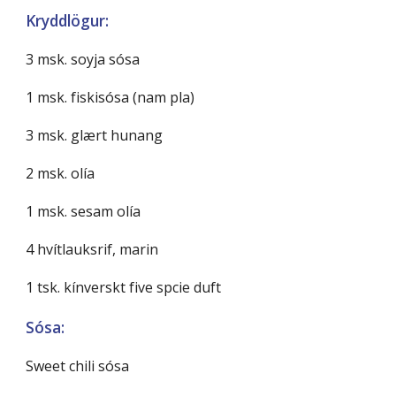
Kryddlögur:
3 msk. soyja sósa
1 msk. fiskisósa (nam pla)
3 msk. glært hunang
2 msk. olía
1 msk. sesam olía
4 hvítlauksrif, marin
1 tsk. kínverskt five spcie duft
Sósa:
Sweet chili sósa