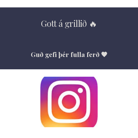
Gott á grillið 🔥
Guð gefi þér fulla ferð 🧡