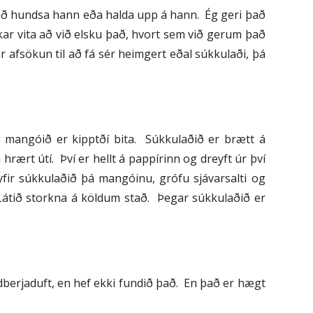
i að hundsa hann eða halda upp á hann. Ég geri það
kkar vita að við elsku það, hvort sem við gerum það
 afsökun til að fá sér heimgert eðal súkkulaði, þá
mangóið er kipptðí bita. Súkkulaðið er brætt á
hrært útí. Því er hellt á pappírinn og dreyft úr því
fir súkkulaðið þá mangóinu, grófu sjávarsalti og
. Látið storkna á köldum stað. Þegar súkkulaðið er
dberjaduft, en hef ekki fundið það. En það er hægt