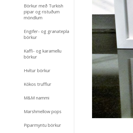
Börkur með Turkish
pipar og ristuðum
möndlum
Engifer- og granatepla
börkur
Kaffi- og karamellu
börkur
Hvítur börkur
Kókos trufflur
M&M nammi
Marshmellow pops
Piparmyntu börkur