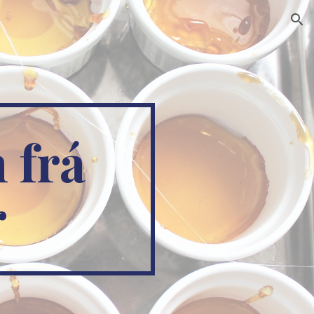
ion
 frá
r