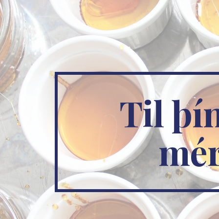
ip to main content
Skip to navigat
Til þín
mé