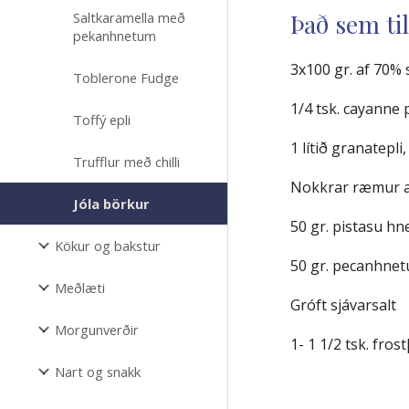
Það sem til
Saltkaramella með
pekanhnetum
3x100 gr. af 70% 
Toblerone Fudge
1/4 tsk. cayanne 
Toffý epli
1 lítið granatepli
Trufflur með chilli
Nokkrar ræmur af
Jóla börkur
50 gr. pistasu hn
Kökur og bakstur
50 gr. pecanhnet
Meðlæti
Gróft sjávarsalt
Morgunverðir
1- 1 1/2 tsk. fro
Nart og snakk