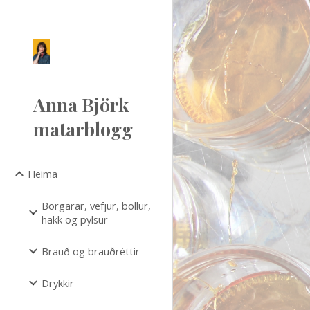
Sk
Anna Björk
matarblogg
Heima
Borgarar, vefjur, bollur,
hakk og pylsur
Brauð og brauðréttir
Drykkir