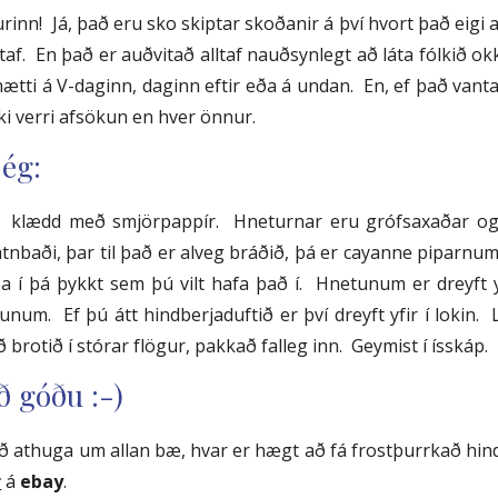
rinn! Já, það eru sko skiptar skoðanir á því hvort það eig
taf. En það er auðvitað alltaf nauðsynlegt að láta fólkið o
tti á V-daginn, daginn eftir eða á undan. En, ef það vantar
ki verri afsökun en hver önnur.
 ég:
 klædd með smjörpappír. Hneturnar eru grófsaxaðar og 
atnbaði, þar til það er alveg bráðið, þá er cayanne piparnum 
 í þá þykkt sem þú vilt hafa það í. Hnetunum er dreyft y
unum. Ef þú átt hindberjaduftið er því dreyft yfir í lokin
ð brotið í stórar flögur, pakkað falleg inn. Geymist í ísskáp.
ð góðu :-)
að athuga um allan bæ, hvar er hægt að fá frostþurrkað hin
r
á
ebay
.