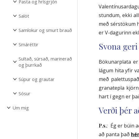
Pasta og hrísgrjón
Valentínusardagu
stundum, ekki all
Salöt
með sérstökum hæ
Samlokur og smurt brauð
er V-dagurinn ek
Svona geri
Smáréttir
Sultað, súrsað, marinerað
Bökunarplata er
og þurrkað
lágum hita yfir v
með palettuspaða
Súpur og grautar
granatepla kjörn
Sósur
hart í gegn er þa
Um mig
Verði þér a
P.s.
: Ég er búin 
að panta það
hé