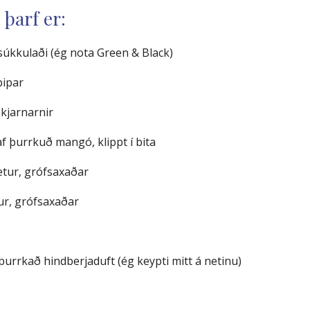
 þarf er:
súkkulaði (ég nota Green & Black)
pipar
, kjarnarnir
 þurrkuð mangó, klippt í bita
etur, grófsaxaðar
ur, grófsaxaðar
stþurrkað hindberjaduft (ég keypti mitt á netinu)