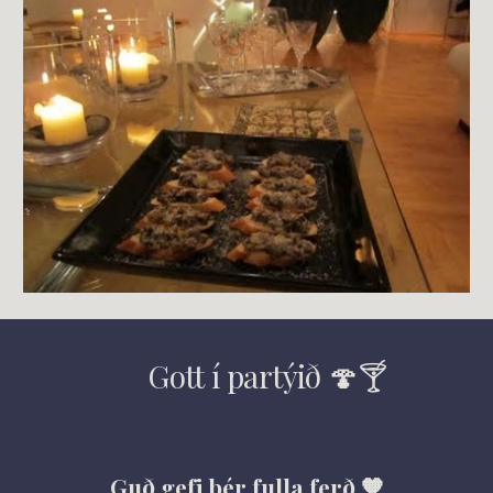
      Gott í partýið 🍄🍸
Guð gefi þér fulla ferð 🧡