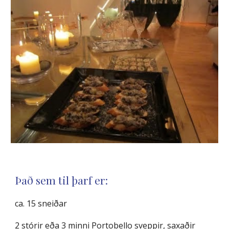
Það sem til þarf er:
ca. 15 sneiðar
2 stórir eða 3 minni Portobello sveppir, saxaðir