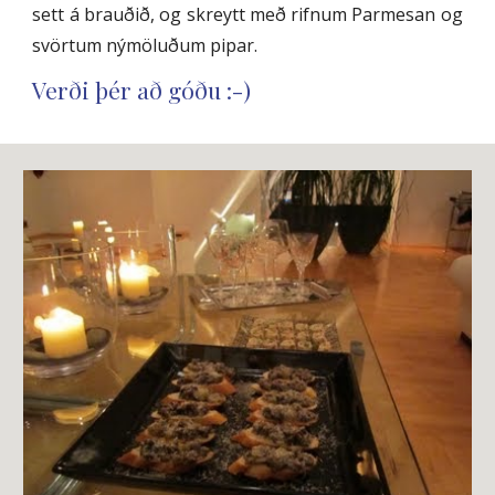
sett á brauðið, og skreytt með rifnum Parmesan og
svörtum nýmöluðum pipar.
Verði þér að góðu :-)