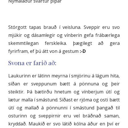
Nýmalaður svartur pipar
Stórgott tapas brauð í veisluna. Sveppir eru svo
mjúkir og dásamlegir og vínberin gefa frábærlega
skemmtilegan ferskleika. þægilegt að gera
fyrirfram, ef þú átt von á gestum
:-D
Svona er farið að:
Laukurinn er látinn meyrna í smjörinu á lágum hita,
síðan er sveppunum bætt á pönnuna og þeir
steiktir. Þá bætirðu hnetum og vínberjum útí og
lætur malla í smástund. Síðast er rjóma og osti bætt
útí og mallað á pönnunni í smástund þangað til
osturinn og sveppirnir eru vel bráðnað saman,
kryddað. Maukið er svo látið kólna áður en því er