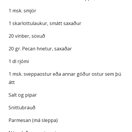
1 msk. smjör
1 skarlottulaukur, smátt saxaður
20 vínber, söxuð
20 gr. Pecan hnetur, saxaðar
1 dl rjómi
1 msk. sveppaostur eða annar góður ostur sem þú 
átt
Salt og pipar
Snittubrauð
Parmesan (má sleppa)