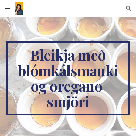
Skip to main content
Skip to navigation
Bleikja með
blómkálsmauki
og oregano
smjöri