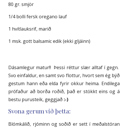
80 gr. smjör
1/4 bolli fersk oregano lauf
1 hvítlauksrif, marið
1 msk. gott balsamic edik (ekki gljáinn)
Dásamlegur matur!! Þessi réttur slær alltaf í gegn.
Svo einfaldur, en samt svo flottur, hvort sem ég býð
gestum hann eða elda fyrir okkur heima. Endilega
prófaður að borða roðið, það er stökkt eins og á
bestu purusteik, geggjað
:-)
Svona gerum við þetta:
Blómkálið, rjóminn og soðið er sett í meðalstóran