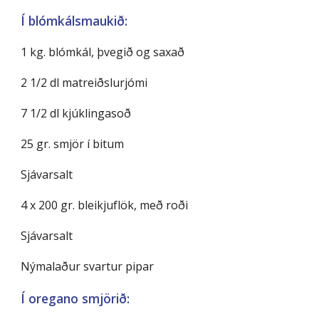
Í blómkálsmaukið:
1 kg. blómkál, þvegið og saxað
2 1/2 dl matreiðslurjómi
7 1/2 dl kjúklingasoð
25 gr. smjör í bitum
Sjávarsalt
4 x 200 gr. bleikjuflök, með roði
Sjávarsalt
Nýmalaður svartur pipar
Í oregano smjörið: