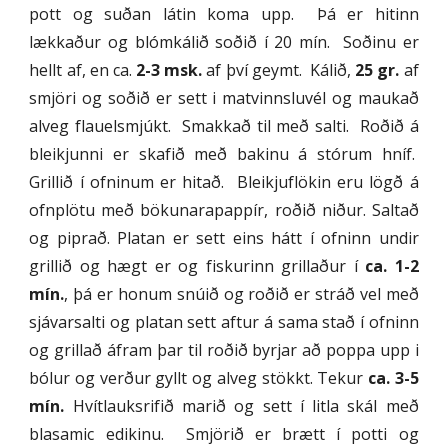
pott og suðan látin koma upp. Þá er hitinn
lækkaður og blómkálið soðið í 20 mín. Soðinu er
hellt af, en ca.
2-3 msk.
af því geymt. Kálið,
25 gr.
af
smjöri og soðið er sett i matvinnsluvél og maukað
alveg flauelsmjúkt. Smakkað til með salti. Roðið á
bleikjunni er skafið með bakinu á stórum hníf.
Grillið í ofninum er hitað. Bleikjuflökin eru lögð á
ofnplötu með bökunarapappír, roðið niður. Saltað
og piprað. Platan er sett eins hátt í ofninn undir
grillið og hægt er og fiskurinn grillaður í
ca. 1-2
mín.
, þá er honum snúið og roðið er stráð vel með
sjávarsalti og platan sett aftur á sama stað í ofninn
og grillað áfram þar til roðið byrjar að poppa upp i
bólur og verður gyllt og alveg stökkt. Tekur
ca. 3-5
mín.
Hvítlauksrifið marið og sett í litla skál með
blasamic edikinu. Smjörið er brætt í potti og