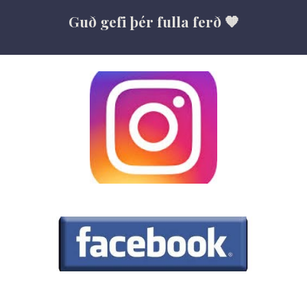
Guð gefi þér fulla ferð 🧡