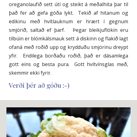
oreganolaufið sett útí og steikt á meðalhita þar til
það fer að gefa góða lykt. Tekið af hitanum og
edikinu með hvítlauknum er hrært í gegnum
smjörið, saltað ef þarf. Þegar bleikjuflökin eru
tilbúin er blómkálsmauk sett á diskinn og flakið lagt
ofaná með roðið upp og krydduðu smjörinu dreypt
yfir. Endilega borðaðu roðið, það er dásamlega
gott eins og besta pura. Gott hvítvínsglas með,
skemmir ekki fyrir.
Verði þér að góðu :-)