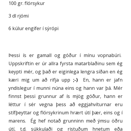
100 gr. flórsykur
3 dl rjómi
6 kúlur engifer í sýrópi
Þessi ís er gamall og góður í mínu vopnabúri.
Uppskriftin er úr allra fyrsta matarblaðinu sem ég
keypti mér, og það er eiginlega lengra síðan en ég
kæri mig um að rifja upp
;-)
En, hann er jafn
yndislegur í munni núna eins og hann var þá. Mér
finnst þessi grunnur af ís mjög góður, hann er
léttur í sér vegna þess að eggjahvíturnar eru
stífþeyttar og flórsykrinum hrært útí þær, eins og í
marens. Ég hef notað grunninn með ýmsu öðru
útí, t.d. súkkulaði og ristuðum hnetum eða