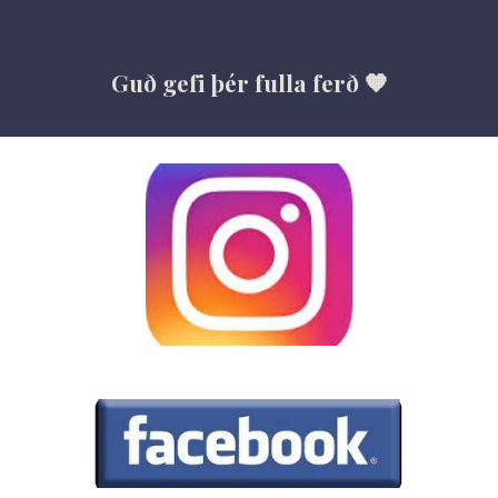
Guð gefi þér fulla ferð 🧡