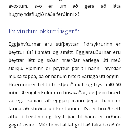
ávöxtum, svo er um að gera að láta
hugmyndaflugið ráða ferðinni
:-)
En vindum okkur í ísgerð:
Eggjahvíturnar eru stífþeyttar, flórsykrurinn er
þeyttur útí í smátt og smátt. Eggjarauðurnar eru
þeyttar létt og síðan hrærðar varlega útí með
sleikju. Rjóminn er þeyttur þar til hann myndar
mjúka toppa, þá er honum hrært varlega útí eggin.
Hrærunni er hellt í frostþolið mót, og fryst í
40-50
mín.
4
engiferkúlur eru fínsaxaðar, og þeim hrært
varlega saman við eggjarjómann þegar hann er
farina að stirðna útí köntunum. Þá er boxið sett
aftur í frystinn og fryst þar til hann er orðinn
gegnfrosinn. Mér finnst alltaf gott að taka boxið úr