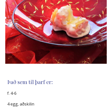
Það sem til þarf er:
f. 4-6
4 egg, aðskilin