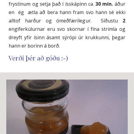
frystinum og setja það í ísskápinn ca.
30 mín.
áður
en ég ætla að bera hann fram svo hann sé ekki
alltof harður og ómeðfærilegur. Síðustu
2
engiferkúlurnar eru svo skornar í fína strimla og
dreyft yfir ísinn ásamt sýrópi úr krukkunni, þegar
hann er borinn á borð.
Verði þér að góðu :-)