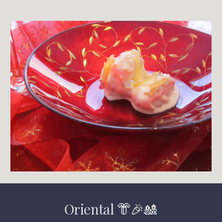
Oriental 👘🎉🎎