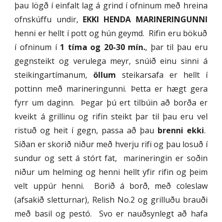
þau lögð í einfalt lag á grind í ofninum með hreina
ofnskúffu undir,
EKKI HENDA MARINERINGUNNI
henni er hellt í pott og hún geymd. Rifin eru bökuð
í ofninum í
1 tíma og 20-30 mín.
, þar til þau eru
gegnsteikt og verulega meyr, snúið einu sinni á
steikingartímanum,
öllum
steikarsafa er hellt í
pottinn með marineringunni. Þetta er hægt gera
fyrr um daginn. Þegar þú ert tilbúin að borða er
kveikt á grillinu og rifin steikt þar til þau eru vel
ristuð og heit í gegn, passa að þau
brenni ekki
.
Síðan er skorið niður með hverju rifi og þau losuð í
sundur og sett á stórt fat, marineringin er soðin
niður um helming og henni hellt yfir rifin og þeim
velt uppúr henni. Borið á borð, með coleslaw
(afsakið sletturnar), Relish No.2 og grilluðu brauði
með basil og pestó. Svo er nauðsynlegt að hafa