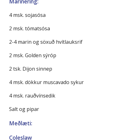
Marinering:
4 msk. sojasósa
2 msk. tómatsósa
2-4 marin og söxuð hvítlauksrif
2 msk. Golden sýróp
2 tsk. Dijon sinnep
4 msk. dökkur muscavado sykur
4 msk. rauðvínsedik
Salt og pipar
Meðlæti:
Coleslaw