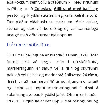
eðalkokkum sem voru á staðnum :-) Með rifjunum
hafði ég með
Coleslaw
,
Gillbrauð með basil og
pestó
og kryddmauki sem ég kalla
Relish no. 2
.
Fátt gleður eldabuskuna meira en tómir diskar,
stunur og dæs við borðið og ég var sannarlega
ánægð með viðtökurnar hjá hópnum.
Hérna er aðferðin:
Öllu í marineringuna er blandað saman í skál. Mér
finnst best að leggja rifin í ofnskúkffuna,
marineringunni er smurt vel á rifin og skúffunni
pakkað vel í plast og marinerað í allavega
24 tíma,
BEST
er að marinera í
48
tíma
, rifjunum er snúið
og þeim velt uppúr marin-eringunni
1
sinni
á
sólarhring svo þau kryddist jafnt. Ofninn er hitaður
í
170°C.
Rifjunum er lyft uppúr marineringunni og