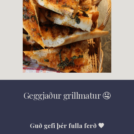
Geggjaður grillmatur 🤤
Guð gefi þér fulla ferð 🧡