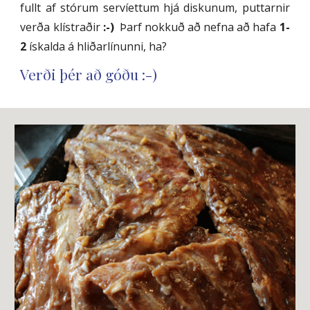
fullt af stórum servíettum hjá diskunum, puttarnir
verða klístraðir
:-)
Þarf nokkuð að nefna að hafa
1-
2
ískalda á hliðarlínunni, ha?
Verði þér að góðu :-)