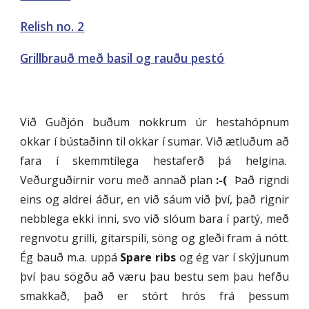
Relish no. 2
Grillbrauð með basil og rauðu pestó
Við Guðjón buðum nokkrum úr hestahópnum
okkar í bústaðinn til okkar í sumar. Við ætluðum að
fara í skemmtilega hestaferð þá helgina.
Veðurguðirnir voru með annað plan
:-(
Það rigndi
eins og aldrei áður, en við sáum við því, það rignir
nebblega ekki inni, svo við slóum bara í partý, með
regnvotu grilli, gítarspili, söng og gleði fram á nótt.
Ég bauð m.a. uppá
Spare ribs
og ég var í skýjunum
því þau sögðu að væru þau bestu sem þau hefðu
smakkað, það er stórt hrós frá þessum