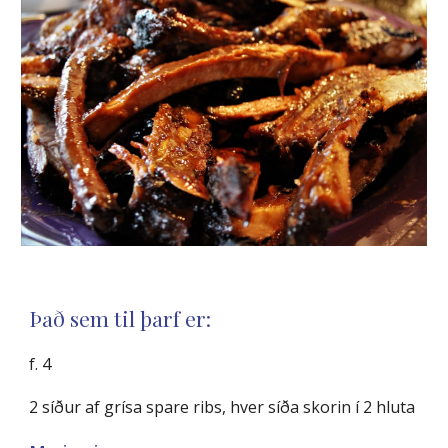
Það sem til þarf er:
f. 4
2 síður af grísa spare ribs, hver síða skorin í 2 hluta