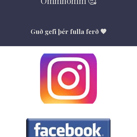
Ommnomm 🥰
Guð gefi þér fulla ferð 🧡