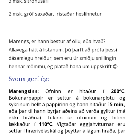
3 msk. sítrónusafi
2 msk. gróf saxaðar,  ristaðar heslihnetur
Marengs, er hann bestur af öllu, eða hvað?  
Allavega hátt á listanum, þú þarft að prófa þessi 
dásamlegu hreiður, sem eru úr smiðju snillingin 
hennar mömmu, ég platað hana um uppskrift 😊
Svona geri ég:
Marengsinn:
Ofninn er hitaður í
200°C
.
Bökunarpappír er settur á bökunarplötu og
sykrinum hellt á pappírinn og hann hitaður í
5 mín
.
,
eða þar til hann byrjar aðeins að verða gylltur (má
ekki bráðna). Tekinn úr ofninum og hitinn
lækkaður í
110°C
. Vigtaðar eggjahvíturnar eru
settar í hrærivélaskál og þeyttar á lágum hraða, þar