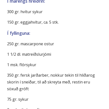
Í marengs hreiðrin:
300 gr. hvítur sykur
150 gr. eggjahvítur, ca. 5 stk.
Í fyllinguna:
250 gr. mascarpone ostur
1 1/2 dl. matreiðslurjómi
1 msk. flórsykur
350 gr. fersk jarðarber, nokkur tekin til hliðarog 
skorin í sneiðar, til að skreyta með, restin eru 
söxuð gróft   
75 gr. sykur