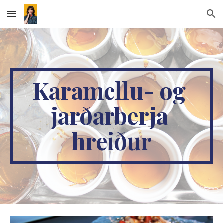
Skip to main content
Skip to navigation
Karamellu- og 
jarðarberja 
hreiður