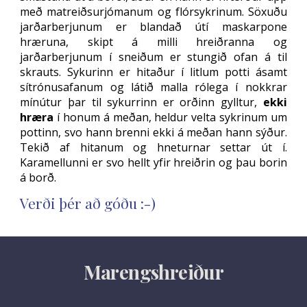
með matreiðsurjómanum og flórsykrinum. Söxuðu
jarðarberjunum er blandað útí maskarpone
hræruna, skipt á milli hreiðranna og
jarðarberjunum í sneiðum er stungið ofan á til
skrauts. Sykurinn er hitaður í litlum potti ásamt
sítrónusafanum og látið malla rólega í nokkrar
mínútur þar til sykurrinn er orðinn gylltur,
ekki
hræra
í honum á meðan, heldur velta sykrinum um
pottinn, svo hann brenni ekki á meðan hann sýður.
Tekið af hitanum og hneturnar settar út í.
Karamellunni er svo hellt yfir hreiðrin og þau borin
á borð.
Verði þér að góðu :-)
Marengshreiður