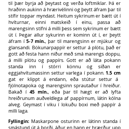
til þær byrja að þeytast og verða loftmiklar. Þá er
hraðinn aukinn á hrærivélinni og þeytt áfram þar til
stífir toppar myndast. Heitum sykrinum er bætt út í
hvíturnar, einni matskeið í einu, passa að
marengsinn stífni á milli þess sem sykrinum er bætt
út í. Þegar allur sykurinn er kominn út í, er þeytt
áfram í
5-7 mín.
, þar til marengsinn er mjúkur og
glansandi. Bökunarpappír er settur á plötu, það er
gott að festa hann niður með smá marengs doppu,
á milli plötu og pappírs. Gott er að láta pokann
standa inn í stórri könnu og síðan er
eggjahvítumassinn settur varlega í pokann.
1.5 cm
gat er klippt á endann, eða stútur settur á
fjölnotapoka og marengsinn sprautaður í hreiður.
Bakað í
45 mín.
, eða þar til hægt er að lyfta
hreiðrunum auðveldlega af pappírnum, látin kólna
alveg. Geymast í viku í lokuðu boxi með pappír á
milli laga.
Fyllingin:
Maskarpone osturinn er látinn standa í
smástund út á borði, áður en hann er hrærður upp