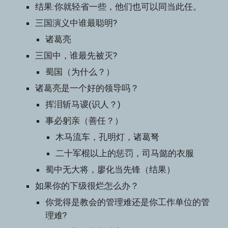
结果:你就轻省一些，他们也可以同当此任。
三国演义中谁最聪明?
诸葛亮
三国中，谁最先被灭?
蜀国（为什么？）
诸葛亮是一个好的领导吗？
挥泪斩马谡(识人？)
事必躬亲（善任？）
木马流车，孔明灯，诸葛弩
二十军棍以上的惩罚，司马懿的衣服
蜀中无大将，廖化当先锋（结果）
如果你的下级很烂怎么办？
你觉得是教会的管理难还是你工作单位的管
理难?