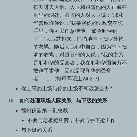
扫罗进去大解。大卫和跟随他的人正藏在
洞里的深处。跟随的人对大卫说：“耶和
华曾应许你说：‘
我要将你的仇敌交在你
手里，你可以任意待他。
’如今时候到
了！”大卫就起来，悄悄地割下扫罗外袍
的衣襟。随后
大卫心中自责，因为割下扫
罗的衣襟
；对跟随他的人说：“我的主乃
是耶和华的受膏者，我
在耶和华面前万不
敢伸手害他，因他是耶和华的受膏
者
。”...。(撒母耳记上24:2-7)
你上级的上级与你的上级不和该怎么办?
III.    
如何处理职场人际关系 - 与下级的关系
德州仪器第一副总裁
不要与老板抢功劳，不要与手下抢工作
与下级的关系