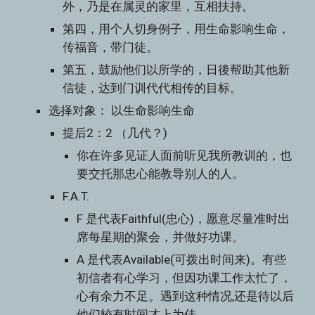
外，乃是在属灵的家里，互相扶持。
第四，用个人切身例子，用生命影响生命，
传福音，带门徒。
第五，鼓励他们以所学的，日後帮助其他新
信徒，达到门训代代相传的目标。
选择对象： 以生命影响生命
提后2：2 （几代？)
你在许多见证人面前听见我所教训的，也
要交托那忠心能教导别人的人。
F.A.T. 
F 是代表Faithful(忠心)，愿意尽量准时出
席每星期的聚会，并做好功课。
A 是代表Available(可拨出时间来)。有些
初信者有心学习，但因功课工作太忙了，
心有余力不足。遇到这种情况,还是待以后
他们较有时间才上为佳。