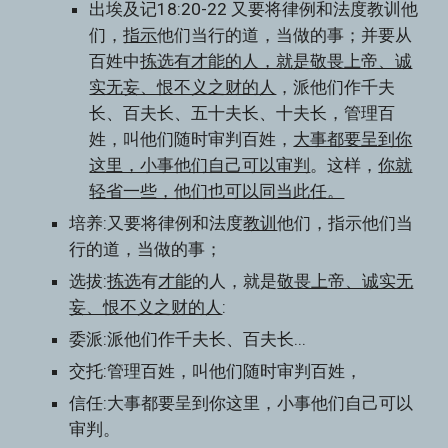
出埃及记18:20-22 又要将律例和法度教训他
们，
指示
他们当行的道，当做的事；并要从
百姓中
拣选有才能的人，就是敬畏上帝、诚
实无妄、恨不义之财的人
，派他们作千夫
长、百夫长、五十夫长、十夫长，管理百
姓，叫他们随时审判百姓，
大事都要呈到你
这里，小事他们自己可以审判
。这样，
你就
轻省一些，他们也可以同当此任。
培养:又要将律例和法度
教训
他们，指示他们当
行的道，当做的事；
选拔:
拣选
有
才能
的人，就是
敬畏上帝、诚实无
妄、恨不义之财的人
:
委派:派他们作千夫长、百夫长...
交托:管理百姓，叫他们随时审判百姓，
信任:大事都要呈到你这里，小事他们自己可以
审判。