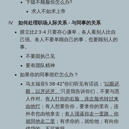
下级不顺服你怎么办?
求人不如求上帝
IV.    
如何处理职场人际关系 - 与同事的关系
腓立比2:3-4 只要存心谦卑，各人看别人比自
己强。各人不要单顾自己的事，也要顾别人的
事。
不要固执己见
要有团队精神
如果你的同事很烂怎么办？
马太福音5:38-42“你们听见有话说：‘
以眼还
眼，以牙还牙。
’只是我告诉你们，不要与恶
人作对。
有人打你的右脸，连左脸也转过来
由他打
；有人想要告你，要拿你的里衣，连
外衣也由他拿去；
有人强逼你走一里路，你
就同他走二里
；有求你的，就给他；有向你
借贷的，不可推辞。