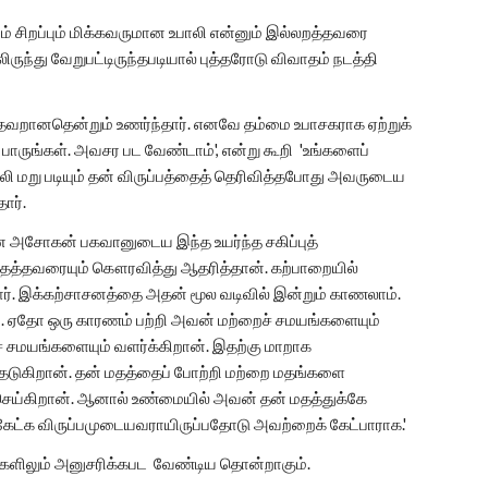
் சிறப்பும் மிக்கவருமான உபாலி என்னும் இல்லறத்தவரை
ுந்து வேறுபட்டிருந்தபடியால் புத்தரோடு விவாதம் நடத்தி
 தவறானதென்றும் உணர்ந்தார். எனவே தம்மை உபாசகராக ஏற்றுக்
ாருங்கள். அவசர பட வேண்டாம்', என்று கூறி 'உங்களைப்
லி மறு படியும் தன் விருப்பத்தைத் தெரிவித்தபோது அவருடைய
ார்.
ன அசோகன் பகவானுடைய இந்த உயர்ந்த சகிப்புத்
கலமதத்தவரையும் கௌரவித்து ஆதரித்தான். கற்பாறையில்
ர். இக்கற்சாசனத்தை அதன் மூல வடிவில் இன்றும் காணலாம்.
து. ஏதோ ஒரு காரணம் பற்றி அவன் மற்றைச் சமயங்களையும்
 சமயங்களையும் வளர்க்கிறான். இதற்கு மாறாக
ேடுகிறான். தன் மதத்தைப் போற்றி மற்றை மதங்களை
 செய்கிறான். ஆனால் உண்மையில் அவன் தன் மதத்துக்கே
கேட்க விருப்பமுடையவராயிருப்பதோடு அவற்றைக் கேட்பாராக.'
ைகளிலும் அனுசரிக்கபட வேண்டிய தொன்றாகும்.