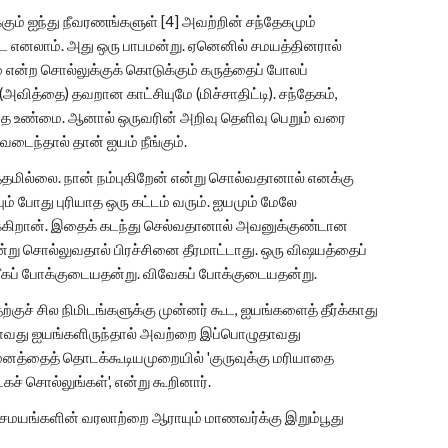
ம் ஐந்து நீவரணங்களுள் [4] அவற்றின் சந்தேகமும்
தடை எனலாம். அது ஒரு பாபமன்று. ஏனெனில் சமயத்தினரால்
 என்ற சொல்லுக்குக் கொடுக்கும் கருத்தைப் போலப்
த்தை) தவறான காட்சியுமே (மிச்சாதிட்டி). சந்தேகம்,
ியாத உண்மை. ஆனால் ஒருவரின் அறிவு தெளிவு பெறும் வரை
டைந்தால் தான் ஐயம் நீங்கும்.
்தமில்லை. நான் நம்புகிறேன் என்று சொல்வதானால் எனக்கு
 போது புரியாத ஒரு கட்டம் வரும். ஐயமும் மேலே
ுக்கிறான். இதைக் கடந்து செல்வதானால் அவனுக்குண்டான
ன்று சொல்லுவதால் பிரச்சினை தீரமாட்டாது. ஒரு விஷயத்தைப்
ீகப் போக்குடையதன்று. விவேகப் போக்குடையதன்று.
ுச் சில நிமிடங்களுக்கு முன்னர் கூட, ஐயங்களைத் தீர்க்காது
 ஏதாவது ஐயங்களிருந்தால் அவற்றை இப்பொழுதாவது
ர் மனத்தைத் தொடக்கூடியமுறையில் 'குருவுக்கு மரியாதை
ச் சொல்லுங்கள்', என்று கூறினார்.
சமயங்களின் வரலாற்றை ஆராயும் மாணவர்க்கு இறும்பூது