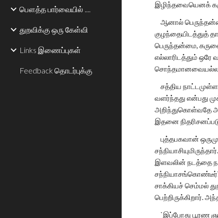
இழிந்தவையெனக் கர
பௌத்த பார்வையில் ....
ஆனால் பெருந்தன்மை
துறவிக்கு ஒரு கேள்வி
குழந்தையிடத்துத் த
பெருந்தன்மை, கருணை,
Links இணைப்புகள்
எல்லாரிடத்தும் ஒரே
சொந்தமானவையல்ல
Feedback தொடர்புக்கு
சத்திய நாட்டமுள்ளவர
வளர்ந்தது என்பது ம
அறிந்துகொள்வதே அவ
இதனை நிதரிசனப்படு
புத்தபகவான் ஒருமு
சந்நியாசியுமிருந்த
இளவலின் நடத்தை நன்
சந்நியாசங்கொண்டீர
சாக்கியச் செம்மல் த
பெற்றிருக்கிறார். 
`இப்போது பூரண ஞான