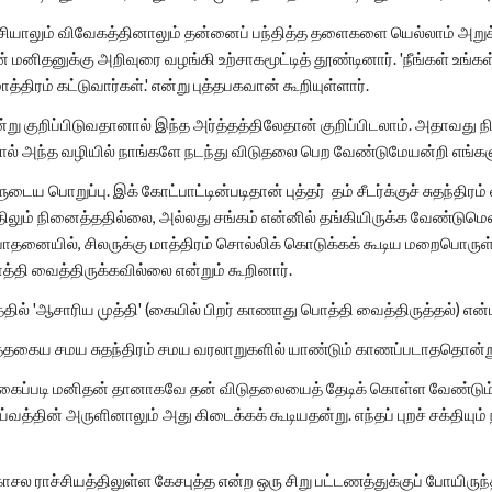
ியாலும் விவேகத்தினாலும் தன்னைப் பந்தித்த தளைகளை யெல்லாம் அறு
மனிதனுக்கு அறிவுரை வழங்கி உற்சாகமூட்டித் தூண்டினார். 'நீங்கள் உங்க
்திரம் கட்டுவார்கள்.' என்று புத்தபகவான் கூறியுள்ளார்.
என்று குறிப்பிடுவதானால் இந்த அர்த்தத்திலேதான் குறிப்பிடலாம். அதாவத
ல் அந்த வழியில் நாங்களே நடந்து விடுதலை பெற வேண்டுமேயன்றி எங்கள
 பொறுப்பு. இக் கோட்பாட்டின்படிதான் புத்தர் தம் சீடர்க்குச் சுதந்திரம் வ
்திலும் நினைத்ததில்லை, அல்லது சங்கம் என்னில் தங்கியிருக்க வேண்டு
போதனையில், சிலருக்கு மாத்திரம் சொல்லிக் கொடுக்கக் கூடிய மறைபொருள் 
த்தி வைத்திருக்கவில்லை என்றும் கூறினார்.
 'ஆசாரிய முத்தி' (கையில் பிறர் காணாது பொத்தி வைத்திருத்தல்) என்ப
த்தகைய சமய சுதந்திரம் சமய வரலாறுகளில் யாண்டும் காணப்படாததொன்ற
ைப்படி மனிதன் தானாகவே தன் விடுதலையைத் தேடிக் கொள்ள வேண்டும
ய்வத்தின் அருளினாலும் அது கிடைக்கக் கூடியதன்று. எந்தப் புறச் சக்திய
சல ராச்சியத்திலுள்ள கேசபுத்த என்ற ஒரு சிறு பட்டணத்துக்குப் போயிருந்த