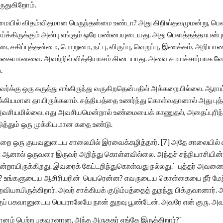
ுதுகிறோம்.
யில் விதம்விதமான பெருந்தன்மை உண்டா? அது கிறிஸ்தவமுமன்று, பௌத்
ாய்க்கிருக்கும் அன்பு எங்கும் ஒரே பண்பையுடையது. அது பௌத்தத்தாயன்பு
 சகிப்புத்தன்மை, பொறுமை, நட்பு, விருப்பு, வெறுப்பு, இணக்கம், அறியா
 வகையானவை. அவற்றில் வித்தியாசம் கிடையாது. அவை சமயச்சார்பாக வேற
.
்க்கு ஒரு கருத்து எங்கிருந்து வருகிறதென்பதில் அக்கறையில்லை. ஆராய்ச
ுக்கியமான தாயிருக்கலாம். சத்தியத்தை உணர்ந்து கொள்வதானால் அது பு
சியமில்லை. எது அவசியமென்றால் உண்மையைக் காணுதல், அதைப்புரிந்து
த்தும் ஒரு முக்கியமான கதை உண்டு.
றை ஒரு குயவனுடைய சாலையில் இரவைக்கழித்தார். [7] அதே சாலையில் ஏ
ார். ஆனால் ஒருவரை இருவர் அறிந்து கொள்ளவில்லை. அந்தச் சந்நியாசியின
றாயிருக்கிறது. இவரைக் கேட்டறிந்துகொள்வது நல்லது.` புத்தர் அவனை: 
்? உங்களுடைய ஆசிரியரின் பெயரென்ன? எவருடைய கொள்கையை நீர் மேற்க
ுறவியாயிருக்கிறார். அவர் சாக்கியக் குடும்பத்தைத் துறந்து பிக்குவானார்
அந்தப் பகவானுடைய பெயராலேயே நான் துறவு பூண்டேன். அவரே என் குரு. 
ம் பெற்ற பகவானான, அந்த அருகதர் எங்கே இருக்கிறார்?`