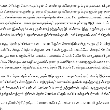
அறிந்து கொள்வதற்கும், ஆன்மீக முன்னேற்றத்துக்கும் தடையாயிருக்கு
னப் பௌத்தம் கூறுகிறது. எந்த விதமான முன்னேற்றத்துக்கும் ஐயம் ஒரு 
ட்ட கொள்கைக் கூறுகள் பௌத்தத்தில் கிடையா. வேறு சில சமயங்கள் பாபம்
 ஒன்றில்லை. சகல தீமைகளுக்கும் மூலகாரணமாயுள்ளது அறியாமையும் (அவி
தி என்பன இருக்கும்வரை முன்னேற்றத்துக்கு இடமில்லை. இது மறுக்க முட
ுக்கவே வேண்டும். ஐயங்களை நீக்கினால் தான் முன்னேறலாம். காட்சி தெளிவ
டாது, அவர் நம்பிக்கை உடையவராயிருக்க வேண்டும் என்று கூறுவதில் அர்த
ுண்டு என்பது அர்த்தமன்று. மாணாக்கன் ஒருவன் கணக்கொன்றைச் செய்யும்
்டமும் உண்டாகும். இந்த மயக்க நிலையில் அவன் மேலே செல்லமுடியாதிர
ும். அதற்கும் பல வழிகளுண்டு. 'நான் நம்புகிறேன், எனக்கு ஐயமில்லை' எ
் பலாத்காரமாக ஏற்றுக்கொள்ள வைத்தல் அரசியல் போக்குடையதன்றி, ஆத்ம
ப் போக்குவதில் எப்பொழுதும் ஆர்வமுடையவராயிருந்தார். அவர் இறப்பதற்க
் பின்னர் பச்சாத்தாபப்படாதிருக்கும் வகையில் தாம் போதித்தவற்றில்
ு சீடர்களைக் கேட்டார். சீடரெல்லாம் பேசாதிருந்தார்கள். அப்பொழுது அவ
நோக்கத்தால் நீங்கள் நேரே சொல்ல விரும்பாவிட்டால் நண்பர்களிடம் கேட்க
சுதந்திரம் அளித்ததோடல்லாமல் சகிப்புத் தன்மை உடையவராயுமிருந்தமை 
்.