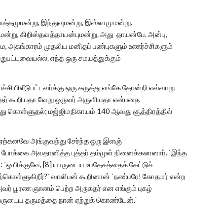
தமுமன்று, இந்துவுமன்று, இஸ்லாமுமன்று.
மன்று, கிறிஸ்தவத்தாயன்புமன்று. அது தாயன்பே. அன்பு,
மை, அகங்காரம் முதலிய மனிதப் பண்புகளும் உணர்ச்சிகளும்
ுபட்டவையல்ல. எந்த ஒரு சமயத்துக்கும்
்சியிலீடுபட்டவர்க்கு ஒரு கருத்து எங்கே தோன்றி எவ்வாறு
த்தர் கூறியதா வேறு ஒருவர் அருளியதா என்பதை
 கொள்ளுதல்; மஜ்ஜிமநிகாயம் 140 ஆவது சூத்திரத்தில்
ற்கனவே அங்குவந்து சேர்ந்த ஒரு இளஞ்
் போக்கை அவதானித்த புத்தர் தம்முள் நினைக்கலானார். `இந்த
`ஓ பிக்குவே, [8] யாருடைய உபதேசத்தைக் கேட்டுச்
ொள்ளுகிறீர்?` வாலிபன் கூறினான் `நண்பரே! கோதமர் என்ற
. அவர் பூரண ஞானம் பெற்ற அருகதர் என எங்கும் புகழ்
அவருடைய தருமத்தை நான் ஏற்றுக் கொண்டேன்.`