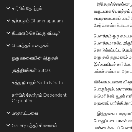
இந்த நல்லெண்ணமும் 
சார்பில் தோற்றம்
வருடமாக பௌத்தம் மக
சமாதானமாகப் பரவி 
தம்மபதம் Dhammapadam
மேற்கொள்ளக் கூடா
தியானம் செய்வது எப்படி?
பௌத்தம் ஒரு சமயமா?
பௌத்தமாகவே இருந்து
பௌத்தக் கதைகள்
கொடுக்கப்பட்ட
அது தன் நறுமணம் மா
ஒரு காளையின் ஆறுதல்
இஸ்லாமியச் சார்போ,
சூத்திரங்கள் Suttas
பக்கச் சார்பான அடை
விவேகமயமான விஷயங்
சுத்த நிபாதம் Sutta Nipata
பொருந்தும். உதாரணமா
சார்பில் தோற்றம் Dependent
அமெரிக்கர், யூதர்
Origination
அவரைப் பார்க்கிறோம்
பலதரபட்டவை
இத்தகைய பாகுபாட்டி
பொதுப்படையாகக் காண
Gallery புத்தர் சிலைகள்
பண்பைக்கூடப் பௌத்