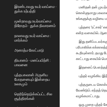
இரண்டாவது உயர் வாய்மை -
மனிதன் தன் முயற்ச
துக்க உற்பத்தி
கொள்ளுமாறு பகவான் 
உங்களுக்கு வழியை மாத
மூன்றாவது உயர்வாய்மை
நிரோதம் - துக்க நிவாரணம்
புத்தரை 'ரட்சகர்' 
என்ற வகையில். ஆனா
நாலாவது உயர் வாய்மை :
மார்க்கம்
இது தனிப்படவர்களுடைய
பரிபாலிக்க எக்காலத
அனாத்ம கோட்பாடு
கூறியுள்ளார். தமது 
காட்டாது கையில் பொ
தியானம் - மனப்பயிற்சி :
பாவனை
இதனைப் பௌத்தத்தில்
புத்தபகவான் அருளிய
புத்தர் வழங்கிய இ
போதனையும் இன்றைய
உலகமும்
புத்தருடைய கொள்க
வேண்டும். எந்தத் தெ
தெரிந்தெடுக்கப்பட்ட சில
வழங்கமாட்டாது.
சூத்திரங்கள்
ஒரு முறை புத்தர் கோ