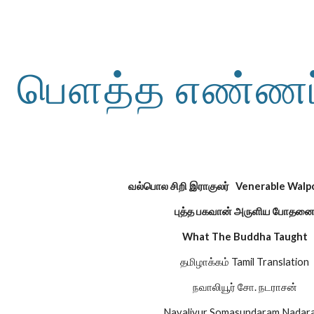
ip to main content
Skip to navigat
பௌத்த எண்ணப்
வல்பொல சிறி இராகுலர்
Venerable Walpo
புத்த பகவான் அருளிய போதன
What The Buddha Taught
தமிழாக்கம் Tamil Translation
நவாலியூர் சோ. நடராசன்
Navaliyur Somasundaram Nadar