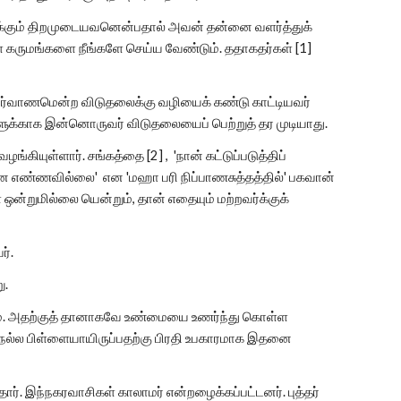
க்கும் திறமுடையவனென்பதால் அவன் தன்னை வளர்த்துக்
ள் கருமங்களை நீங்களே செய்ய வேண்டும். ததாகதர்கள் [1]
ு நிர்வாணமென்ற விடுதலைக்கு வழியைக் கண்டு காட்டியவர்
ுக்காக இன்னொருவர் விடுதலையைப் பெற்றுத் தர முடியாது.
ழங்கியுள்ளார். சங்கத்தை [2] , 'நான் கட்டுப்படுத்திப்
மென எண்ணவில்லை' என 'மஹா பரி நிப்பாணசுத்தத்தில்' பகவான்
ஒன்றுமில்லை யென்றும், தான் எதையும் மற்றவர்க்குக்
ர்.
ு.
். அதற்குத் தானாகவே உண்மையை உணர்ந்து கொள்ள
ும் நல்ல பிள்ளையாயிருப்பதற்கு பிரதி உபகாரமாக இதனை
ார். இந்நகரவாசிகள் காலாமர் என்றழைக்கப்பட்டனர். புத்தர்