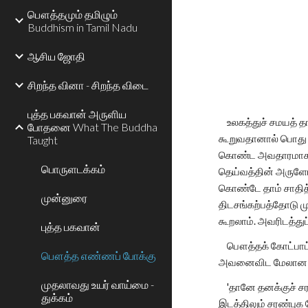
பௌத்தமும் தமிழும்
Buddhism in Tamil Nadu
ஆசிய ஜோதி
சிறந்த வினா - சிறந்த விடை
புத்த பகவான் அருளிய
உலகத்துச் சமயத் த
போதனை What The Buddha
கூறுவதானால் பொது 
Taught
கொண்ட அவதாரமாகவோ,
பொருளடக்கம்
தெய்வத்தின் அருளோ
கொண்டே தாம் சாதித்
முன்னுரை
திடசங்கற்பத்தோடு ம
கூறலாம். அவரிடத்து
புத்த பகவான்
பௌத்தக் கோட்பாட்ட
பௌத்த எண்ணப் போக்கு
அவனைவிட மேலான சக
முதலாவது உயர் வாய்மை -
'தானே தனக்குச் சரண்
துக்கம்
இடத்திலும் சரண்புக