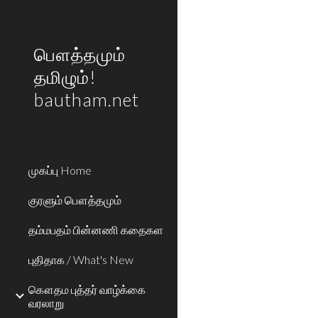
Sk
பௌத்தமும்
தமிழும்!
bautham.net
முகப்பு Home
குரளும் பௌத்தமும்
தம்மபதம் பின்னணி கதைகள
புதிதாக / What's New
கௌதம புத்தர் வாழ்க்கை
வரலாறு