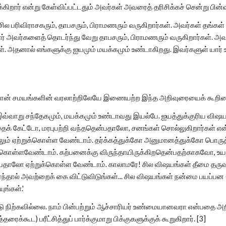
க்கிறார் என்று கேள்விப்பட்டதும் அவர்கள் அவரைத் தரிசிக்கச் சென்று பின்
் சில பரிவிராசகரும், தாபசரும், பிராமணரும் வருகிறார்கள். அவர்கள் தங
்னர் அவர்களைத் தொடர்ந்து வேறு தாபசரும், பிராமணரும் வருகிறார்கள். அ
். அதனால் எங்களுக்கு ஐயமும் மயக்கமும் உண்டாகிறது. இவர்களுள் யார்
ான் சமயங்களின் வரலாற்றிலேயே இணையற்ற இந்த அறிவுரையைக் கூறினா
இவ்வாறு சந்தேகமும், மயக்கமும் உண்டாவது இயல்பே. ஐயத்துக்குரிய விஷய
ைக் கேட்டோ, மரபுபற்றி வந்ததென்பதாலோ, சனங்கள் சொல்லுகிறார்கள் 
ும் ஏற்றுக்கொள்ள வேண்டாம். தர்க்கத்துக்கோ அனுமானத்துக்கோ பொருத
ொள்ளவேண்டாம். கற்பனைக்கு விருந்தாயிருக்கிறதென்பதற்காகவோ, உயர
 என்பதாலோ ஏற்றுக்கொள்ள வேண்டாம். காலாமரே! சில விஷயங்கள் தீமை 
ர்ந்தால் அவற்றைக் கை விட்டுவிடுங்கள்... சில விஷயங்கள் நன்மை பயப்பன
ுங்கள்.'
 நிற்கவில்லை. நாம் பின்பற்றும் ஆச்சாரியர் உண்மையானவரா என்பதை அ
தரைக்கூட) பரீட்சித்துப் பார்க்குமாறு பிக்குகளுக்குக் கூறுகிறார். [3]