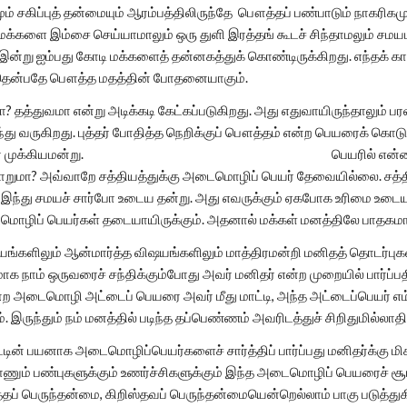
சகிப்புத் தன்மையும் ஆரம்பத்திலிருந்தே பௌத்தப் பண்பாடும் நாகரிகமு
்களை இம்சை செய்யாமாலும் ஒரு துளி இரத்தங் கூடச் சிந்தாமலும் சமயம
இன்று ஐம்பது கோடி மக்களைத் தன்னகத்துக் கொண்டிருக்கிறது. எந்தக்
தென்பதே பௌத்த மதத்தின் போதனையாகும்.
 தத்துவமா என்று அடிக்கடி கேட்கப்படுகிறது. அது எதுவாயிருந்தாலும் ப
 வருகிறது. புத்தர் போதித்த நெறிக்குப் பௌத்தம் என்ற பெயரைக் கொடு
 பெயர் முக்கியமன்று. பெயரில் என்ன இருக்கிறது? 
றுமா? அவ்வாறே சத்தியத்துக்கு அடைமொழிப் பெயர் தேவையில்லை. சத்தி
 இந்து சமயச் சார்போ உடைய தன்று. அது எவருக்கும் ஏகபோக உரிமை உடைய
மொழிப் பெயர்கள் தடையாயிருக்கும். அதனால் மக்கள் மனத்திலே பாதகமான
களிலும் ஆன்மார்த்த விஷயங்களிலும் மாத்திரமன்றி மனிதத் தொடர்புக
க நாம் ஒருவரைச் சந்திக்கும்போது அவர் மனிதர் என்ற முறையில் பார்ப்பதி
 என்ற அடைமொழி அட்டைப் பெயரை அவர் மீது மாட்டி, அந்த அட்டைப்பெயர்
. இருந்தும் நம் மனத்தில் படிந்த தப்பெண்ணம் அவரிடத்துச் சிறிதுமில்லாதி
ன் பயனாக அடைமொழிப்பெயர்களைச் சார்த்திப் பார்ப்பது மனிதர்க்கு ம
ும் பண்புகளுக்கும் உணர்ச்சிகளுக்கும் இந்த அடைமொழிப் பெயரைச் சூ
தப் பெருந்தன்மை, கிறிஸ்தவப் பெருந்தன்மையென்றெல்லாம் பாகு படு