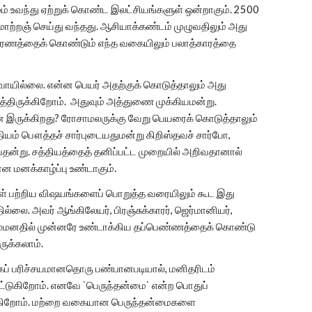
ம் உவந்து ஏற்றுக் கொண்ட இலட்சியங்களுள் ஒன்றாகும். 2500
ாற்றஞ் செய்து வந்தது. ஆசியாக்கண்டம் முழுவதிலும் அது
 காரணத்தைக் கொண்டும் எந்த வகையிலும் பலாத்காரத்தை
ரவாயில்லை. என்ன பெயர் அதற்குக் கொடுத்தாலும் அது
த்திருக்கிறோம். அதுவும் அத்துணை முக்கியமன்று.
ரோசாமலருக்கு வேறு பெயரைக் கொடுத்தாலும்
யம் பௌத்தச் சார்புடையதுமன்று கிறிஸ்தவச் சார்போ,
தன்று. சத்தியத்தைத் தனிப்பட்ட முறையில் அறிவதானால்
 மனக்காழ்ப்பு உண்டாகும்.
ள் பற்றிய விஷயங்களைப் பொறுத்த வரையிலும் கூட இது
ல்லை. அவர் ஆங்கிலேயர், பிரஞ்சுக்காரர், ஜெர்மானியர்,
 எம்மனதில் முன்னரே உண்டாக்கிய தப்பெண்ணத்தைக் கொண்டு
ருக்கலாம்.
ிகப் பரிச்சயமானதொரு பண்பானபடியால், மனிதரிடம்
ட்டுகிறோம். எனவே `பெருந்தன்மை` என்ற பொதுப்
த்துகிறோம். மற்றை வகையான பெருந்தன்மைகளை