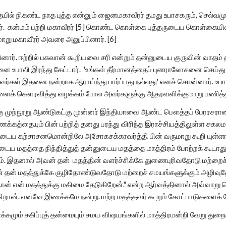
ல் நிகண்ட நாத புத்த என்னும் ஜைனமகாவீரர் தமது உபாசகரும், செல்வமும
ார். கன்மம் பற்றி மகாவீரர் [5] கொண்ட கொள்கை புத்தருடைய கொள்கையிலிர
று மகாவீரர் அவரை அனுப்பினார். [6]
னார். ஈற்றில் பகவான் கூறியவை சரி என்றும் தன்னுடைய குருவின் வாதம்
உபாலி இரந்து கேட்டார். 'உங்கள் தீர்மானத்தைப் புனராலோசனை செய்து ப
ர்கள் இதனை நன்றாக ஆராய்ந்து பார்ப்பது நல்லது' எனச் சொன்னார். உபா
ைக் கௌரவித்து வழக்கம் போல அவர்களுக்கு ஆதரவளிக்குமாறு பணித்த
்கு முந்நூறு ஆண்டுகட்கு முன்னர் இந்தியாவை ஆண்ட பௌத்தப் பேரரசரா
க்கத்தையும் பின் பற்றித் தனது பரந்து விரிந்த இராச்சியத்திலுள்ள ச
ுடைய கற்சாசனமொன்றிலே அசோகசக்கரவர்த்தி பின் வருமாறு கூறி யுள்ளா
டைய மதத்தை நிந்தித்துத் தன்னுடைய மதத்தை மாத்திரம் போற்றக் கூடா
. இதனால் அவன் தன் மதத்தின் வளர்ச்சிக்கே துணைபுரிவதோடு மற்றைச்
 தன் மதத்துக்கே குழிதோண்டுவதோடு மற்றைச் சமயங்களுக்கும் அழிவுத
நான் என் மதத்துக்கு மகிமை தேடுகிறேன்." என்ற ஆர்வத்தினால் அவ்வாறு
கிறான். எனவே இணக்கமே நன்று. மற்ற மதத்தவர் கூறும் கோட்பாடுகளைக் 
மும் சகிப்புத் தன்மையும் சமய விஷயங்களில் மாத்திரமன்றி வேறு துற