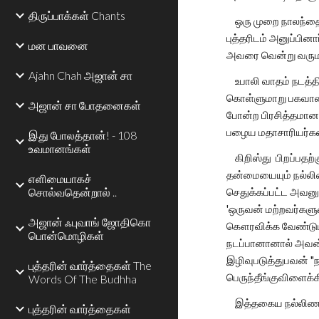
திருப்பாக்கள் Chants
ஒரு முறை நாலந்தையி
புத்தரிடம் அனுப்பின
மன பாவனை
அவரை வென்று வருமா
Ajahn Chah அஜான் சா
உபாலி வாதம் நடத்தி
கொள்ளுமாறு பகவானை 
அஜான் சா போதனைகள்
போன்ற பிரசித்தமானவ
பழைய மதாசாரியர்கள
இது போலத்தான்! - 108
உவமானங்கள்
கிறிஸ்து பிறப்பதற
தன்மையையும் நல்லிண
எளிமையாகச்
சொல்வதென்றால் ..
செதுக்கப்பட்ட அவன
'ஒருவன் மற்றவர்களு
அஜான் ஃபுவாங் ஜோதிகொ
கௌரவிக்க வேண்டும்
பொன்மொழிகள்
நடப்பானானால் அவன்
இழிவுபடுத்துபவன் "
புத்தரின் வார்த்தைகள் The
பெருந்தீங்குவிளைக்
Words Of The Budhha
இத்தகைய நல்லிணக்க
புத்தரின் வார்த்தைகள்