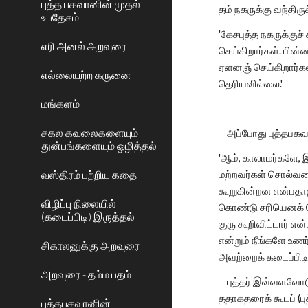
புத்த பகவானின் முதல்
தம் நகருக்கு வந்திரு
உபதேசம்
'கேசபுத்த நகருக்குச
எரி அனல் அறவுரை
செய்கிறார்கள். பின
ஏளனஞ் செய்கிறார்கள
எல்லையற்ற கருனை
தெரியவில்லை.'
மங்களம்
சகல கவலைகளையும்
அப்போது புத்தபகவ
துன்பங்களையும் ஒழித்தல்
'ஆம், காலாமர்களே, 
வஸ்திரம் பற்றிய கதை
மற்றவர்கள் சொல்வத
கூறுகின்றன என்பதால
விழிப்பு நிலையில்
கொண்டு சரியெனக் க
(கடைப்பிடி) இருத்தல்
குரு கூறிவிட்டார்
என்றும் நீங்களே உண
சிகாலனுக்கு அறவுரை
அவற்றைக் கடைப்பிடிய
அறவுரை - தம்ம பதம்
புத்தர் இவ்வளவோடு
ததாகதரைக் கூடப் (புத்
புத்தபகவானின்