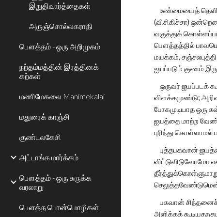
இறுதிவார்த்தைகள்
உண்மையைத் தெளிவாக 
(விசிகிச்சா) ஒன்றெ
அருஞ்சொல்லகராதி
வகுத்துக் கொள்ளப்ப
பௌத்தத்தில் பாவமென
பௌத்தம் - ஒரு அறிமுகம்
மயக்கம், சஞ்சலபுத்
நற்தம்மத்தின் இரத்தினக்
ஐயப்படும் குணம் இர
கற்கள்
ஒருவர் ஐயப்படக் கூ
மணிமேகலை Manimekalai
விளக்கமுண்டு; அறிவ
போகமுடியாத ஒரு கஷ
மதுரைக் காஞ்சி
ஐயத்தை மாற்ற வேண்ட
புரிந்து கொள்ளாமல
குண்டலகேசி
புத்தபகவான் ஐயத்தை
அட்டாங்க மார்க்கம்
விட்டுவிடுவோமோ எனப
தீர்த்துக்கொள்ளுமாற
பௌத்தம் - ஒரு சுருக்க
செலுத்தவேண்டுமென்ற 
வரலாறு
பகவான் சிந்தனைச் 
பௌத்த பொன்மொழிகள்
அளிக்கக் கூடியதாகும