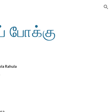
ion
 போக்கு
la Rahula
ை
asa