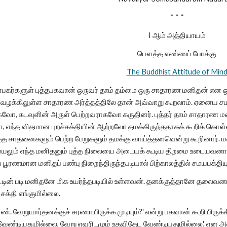
* * *
I ஆம் அத்தியாயம்
பௌத்த எண்ணப் போக்கு
The Buddhist Attitude of Min
ாபகர்களுள் புத்தபகவான் ஒருவர் தாம் தம்மை ஒரு சாதாரண மனிதன் என ஒ
வழக்கிலுள்ள சாதாரண அர்த்தத்திலே தான் அவ்வாறு கூறலாம். ஏனைய சம
 கடவுளின் அருள் பெற்றவராகவோ கருதினர். புத்தர் தாம் சாதாரண மனித
, எந்த விதமான புறச்சக்தியின் ஆற்றலோ தமக்கிருந்ததாகக் கூறிக் கொ
த சாதனைகளும் பெற்ற பேறுகளும் தமக்கு வாய்த்தனவென்று கூறினார். மன
ுயலும் எந்த மனிதனும் புத்த நிலையை அடையக் கூடிய திறமை உடையவனாயிரு
ப் பூரணமான மனிதப் பண்பு நிறைந்திருந்தபடியால் பிற்காலத்தில் சமயபக
ின் படி மனிதனே மிக உயர்ந்தபடியில் உள்ளவன். தனக்குத்தானே தலைவ
்தி எங்குமில்லை.
. வேறுயார்தனக்குச் சரணாயிருக்க முடியும்?' என்று பகவான் கூறியிருக்கிற
 வேண்டியதுமில்லை, வேறு எவரிடமும் உதவிதேட வேண்டியதுமில்லை', என அவர