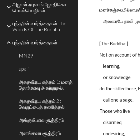
அஜான் ஃபுவாங் ஜோதிகொ
பொன்மொழிகள்
மனச்சஞ்சலமில்லாமல்
அவரையே நான் முனி
புத்தரின் வார்த்தைகள் The
Words Of The Budhha
புத்தரின் வார்த்தைகள்
[The Buddha:]
Not on account of h
MN29
learning,
upali
or knowledge
அகதவிநய சுத்தம் 1: மனத்
தொந்தரவு அகற்றுதல்.
do the skilled here,
call one a sage.
அகதவிநய சுத்தம் 2 :
வெறுப்பைத் தணித்தல்
Those who live
அங்குலிமால சூத்திரம்
disarmed,
அனங்கண சூத்திரம்
undesiring,