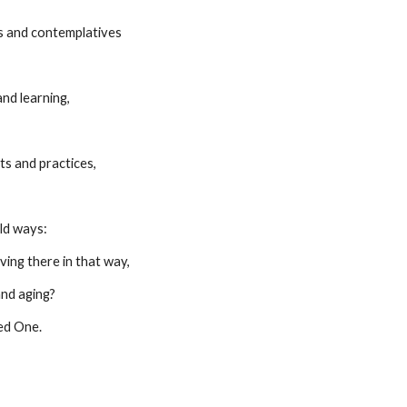
 and contemplatives
nd learning,
s and practices,
ld ways:
living there in that way,
and aging?
ed One.