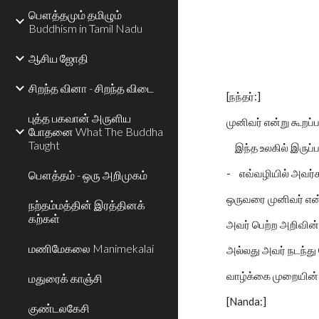
பௌத்தமும் தமிழும்
Buddhism in Tamil Nadu
ஆசிய ஜோதி
சிறந்த வினா - சிறந்த விடை
[நந்தர்:]
புத்த பகவான் அருளிய
முனிவர் என்று கூறப்
போதனை What The Buddha
Taught
இந்த உலகில் இருப்ப
- எவ்வழியில் அவர்
பௌத்தம் - ஒரு அறிமுகம்
ஒருவரை முனிவர் என்
நற்தம்மத்தின் இரத்தினக்
கற்கள்
அவர் பெற்ற அறிவி
மணிமேகலை Manimekalai
அல்லது அவர் நடந்து
வாழ்க்கை முறையின
மதுரைக் காஞ்சி
[Nanda:]
குண்டலகேசி