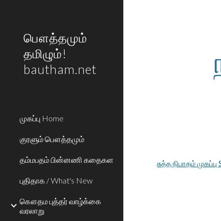
Sk
பௌத்தமும்
தமிழும்!
bautham.net
முகப்பு Home
குரளும் பௌத்தமும்
தம்மபதம் பின்னணி கதைகள
சுத்த நிபாதம் முகப்ப
புதிதாக / What's New
கௌதம புத்தர் வாழ்க்கை
வரலாறு