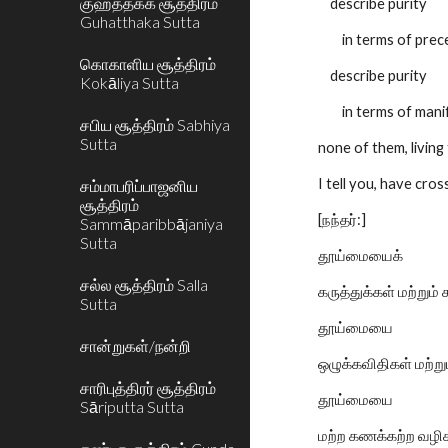
குஹத்தக்க சூத்திரம்
describe purity
Guhatthaka Sutta
in terms of precep
கொகாளிய சூத்திரம்
describe purity
Kokāliya Sutta
in terms of manif
சபிய சூத்திரம் Sabhiya
Sutta
none of them, living
I tell you, have cro
சம்மாபரிப்பாஜனிய
சூத்திரம்
[நந்தர்:]
Sammāparibbājaniya
Sutta
தூய்மையைக்
சல்ல சூத்திரம் Salla
கருத்துக்கள் மற்றும் 
Sutta
தூய்மையை
சான்றுகள்/நன்றி
ஒழுக்கவிதிகள் மற்றும்
சாரிபுத்திரர் சூத்திரம்
தூய்மையை
Sāriputta Sutta
மற்ற கணக்கற்ற வழிகள