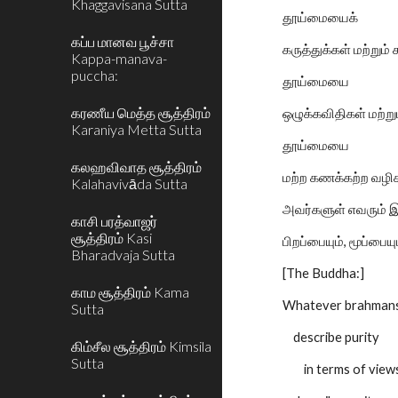
Khaggavisana Sutta
தூய்மையைக்
கப்ப மானவ பூச்சா
கருத்துக்கள் மற்றும் 
Kappa-manava-
puccha:
தூய்மையை
கரணீய மெத்த சூத்திரம்
ஒழுக்கவிதிகள் மற்றும்
Karaniya Metta Sutta
தூய்மையை
கலஹவிவாத சூத்திரம்
மற்ற கணக்கற்ற வழிகள
Kalahavivāda Sutta
அவர்களுள் எவரும் 
காசி பரத்வாஜர்
சூத்திரம் Kasi
பிறப்பையும், மூப்பை
Bharadvaja Sutta
[The Buddha:]
காம சூத்திரம் Kama
Whatever brahmans
Sutta
describe purity
கிம்சீல சூத்திரம் Kimsila
Sutta
in terms of views 