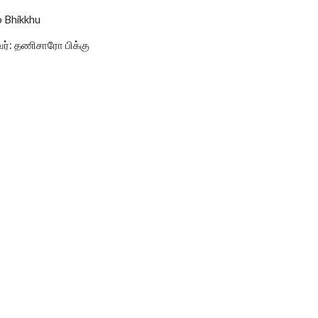
o Bhikkhu
ர்: தணிசாரோ பிக்கு