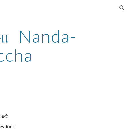
ion
சா Nanda-
ccha
ிகள்
estions