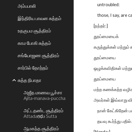
untroubled:
அம்பபாலி
those, I say, are ca
இந்திரிய பாவன சுத்தம்
[நந்தர்:]
உதகுபம சூத்திரம்
தூய்மையைக்
காம போகி சுத்தம்
கருத்துக்கள் மற்றும் 
சங்யோஜண சூத்திரம்
தூய்மையை
சார்பில் தோற்றம்
ஒழுக்கவிதிகள் மற்றும்
தூய்மையை
சுத்த நிபாதா
மற்ற கணக்கற்ற வழிகள
அஜீத மாணவ பூச்சா
Ajita-manava-puccha
அவர்கள் இவ்வாறு வி
அட்டதண்ட சூத்திரம்
நான் கேட்கிறேன் ப
Attadaṇḍa Sutta
தயவு கூர்ந்து பதில் 
ஆமகந்த சூத்திரம்
[Nanda:]