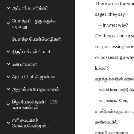
There are in the wo
அட்டாங்க மார்க்கம்
sages, they say
பௌத்தம் - ஒரு சுருக்க
— in what way?
வரலாறு
Do they call one a 
பௌத்த பொன்மொழிகள்
for possessing kno
திருப்பாக்கள் Chants
or possessing a way 
மன பாவனை
[புத்தர்:]
Ajahn Chah அஜான் சா
கருத்துக்களின் க
அஜான் சா போதனைகள்
கல்வி (மரபு வழி) அ
காரணமாகவோ,
இது போலத்தான்! - 108
உவமானங்கள்
சான்றோர் ஒருவரை மு
எளிமையாகச்
தனிமையில்,
சொல்வதென்றால் ..
ஏக்கமில்லாதவாறு,