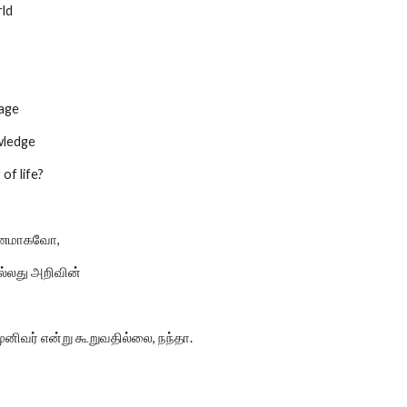
rld
sage
wledge
of life?
ாரணமாகவோ,
ல்லது அறிவின்
னிவர் என்று கூறுவதில்லை, நந்தா.