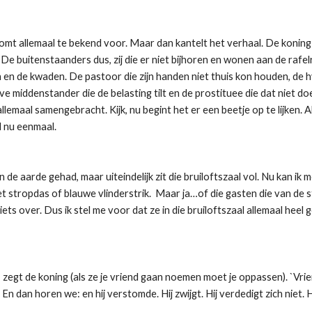
 komt allemaal te bekend voor. Maar dan kantelt het verhaal. De koning
 buitenstaanders dus, zij die er niet bijhoren en wonen aan de rafe
n de kwaden. De pastoor die zijn handen niet thuis kon houden, de h
 middenstander die de belasting tilt en de prostituee die dat niet d
aal samengebracht. Kijk, nu begint het er een beetje op te lijken. Al
d nu eenmaal.
de aarde gehad, maar uiteindelijk zit die bruiloftszaal vol. Nu kan ik 
stropdas of blauwe vlinderstrik. Maar ja…of die gasten die van de stra
ets over. Dus ik stel me voor dat ze in die bruiloftszaal allemaal hee
 zegt de koning (als ze je vriend gaan noemen moet je oppassen). `Vrien
 En dan horen we: en hij verstomde. Hij zwijgt. Hij verdedigt zich nie