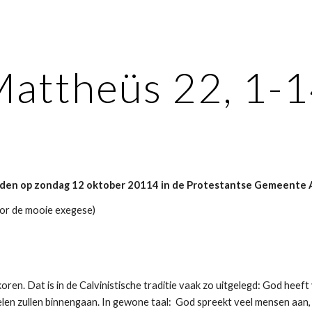
ip to main content
Skip to navigat
attheüs 22, 1-
ouden op zondag 12 oktober 20114 in de Protestantse Gemeente 
or de mooie exegese)
koren. Dat is in de Calvinistische traditie vaak zo uitgelegd: God hee
emelen zullen binnengaan. In gewone taal: God spreekt veel mensen aan