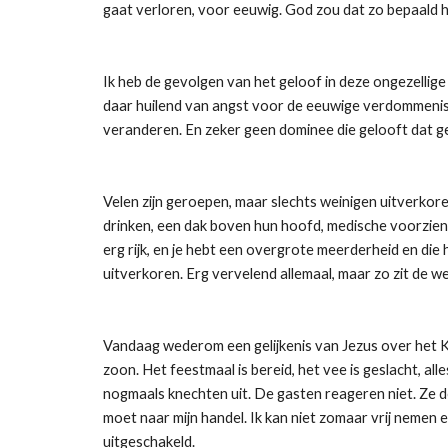
gaat verloren, voor eeuwig. God zou dat zo bepaald h
Ik heb de gevolgen van het geloof in deze ongezellig
daar huilend van angst voor de eeuwige verdommenis ov
veranderen. En zeker geen dominee die gelooft dat g
Velen zijn geroepen, maar slechts weinigen uitverkoren
drinken, een dak boven hun hoofd, medische voorzieni
erg rijk, en je hebt een overgrote meerderheid en die h
uitverkoren. Erg vervelend allemaal, maar zo zit de we
Vandaag wederom een gelijkenis van Jezus over het Kon
zoon. Het feestmaal is bereid, het vee is geslacht, all
nogmaals knechten uit. De gasten reageren niet. Ze doe
moet naar mijn handel. Ik kan niet zomaar vrij nemen 
uitgeschakeld.