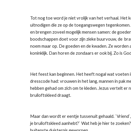
Tot nog toe word je niet vrolijk van het verhaal. Het
uitnodigen die ze op de toegangswegen tegenkomen. De
en brengen zoveel mogelijk mensen samen: de goeden e
boodschappen doet voor zijn zieke buurvouw, de brave
noem maar op. De goeden en de kwaden. Ze worden allem
koninklijk. Dan horen de zondaars er ook bij. Zo is Go
Het feest kan beginnen. Het heeft nogal wat voeten in 
dresscode had: vrouwen in het lang, mannen in pak met 
hebben gehad om zich om te kleden. Jezus vertelt er ni
bruiloftskleed draagt.
Maar dan wordt er eentje tussenuit gehaald. `Vriend`,
je bruiloftskleed aanhebt?` Wat heb je hier te zoeken?
buitenste duisternis geworpen.