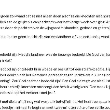
igden zo kwaad dat ze niet alleen doen alsof ze die knechten niet ho
ken aan de gelijkenis van pachters waar het vorige week over ging. Als
ze door de pachters van de wijngaard mishandeld, gedood en gesteni
 je kunt beter geen knecht zijn van een landheer of van een koning want 
bedoeld zijn. Met die landheer was de Eeuwige bedoeld. De God van Isr
 is dat?
ood zijn ontsteekt hij in woede en besluit tot een strafexpeditie. Hij
 doet denken aan het Romeinse optreden tegen Jeruzalem in 70 na Chr
ning? Zou God daarmee bedoeld zijn? Een God die zegt: wie niet luister
eurt en mijn knechten ombrengt dan heb ik weinig keus. Dan maak ik jou
anders loopt het verkeerd met je af.
et met die bruiloft nog wat wordt. Ik betwijfel het. Het heeft een paa
at feestje minimaal te beginnen met twee minuten stilte of een stille to