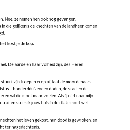
ren. Nee, ze nemen hen ook nog gevangen,
 in die gelijkenis de knechten van de landheer komen
gd.
het kost je de kop.
aël. De aarde en haar volheid zijn, des Heren
 stuurt zijn troepen erop af, laat de moordenaars
istus – honderdduizenden doden, de stad en de
en wil die moet maar voelen. Als jij niet naar mijn
 af en steek ik jouw huis in de fik. Je moet wel
r knechten het leven gekost, hun dood is gewroken, en
cht ter nagedachtenis.