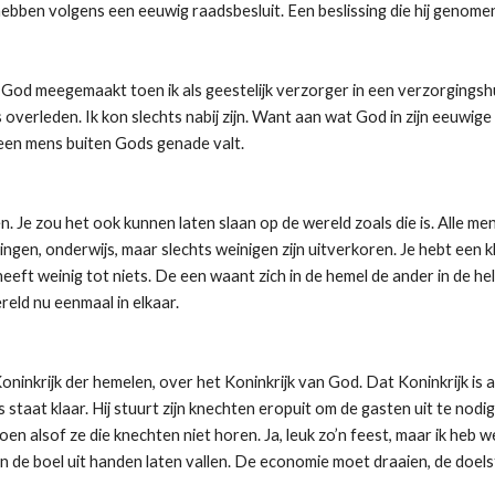
ebben volgens een eeuwig raadsbesluit. Een beslissing die hij genomen
e God meegemaakt toen ik als geestelijk verzorger in een verzorgings
erleden. Ik kon slechts nabij zijn. Want aan wat God in zijn eeuwige
een mens buiten Gods genade valt.
. Je zou het ook kunnen laten slaan op de wereld zoals die is. Alle me
ngen, onderwijs, maar slechts weinigen zijn uitverkoren. Je hebt een 
eeft weinig tot niets. De een waant zich in de hemel de ander in de hel.
reld nu eenmaal in elkaar.
inkrijk der hemelen, over het Koninkrijk van God. Dat Koninkrijk is al
es staat klaar. Hij stuurt zijn knechten eropuit om de gasten uit te nod
n alsof ze die knechten niet horen. Ja, leuk zo’n feest, maar ik heb we
en de boel uit handen laten vallen. De economie moet draaien, de doel