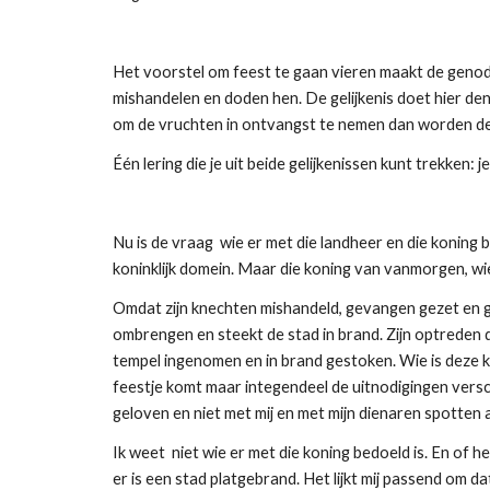
Het voorstel om feest te gaan vieren maakt de genod
mishandelen en doden hen. De gelijkenis doet hier den
om de vruchten in ontvangst te nemen dan worden de
Één lering die je uit beide gelijkenissen kunt trekken:
Nu is de vraag wie er met die landheer en die koning 
koninklijk domein. Maar die koning van vanmorgen, wie
Omdat zijn knechten mishandeld, gevangen gezet en ged
ombrengen en steekt de stad in brand. Zijn optreden
tempel ingenomen en in brand gestoken. Wie is deze ko
feestje komt maar integendeel de uitnodigingen versch
geloven en niet met mij en met mijn dienaren spotten 
Ik weet niet wie er met die koning bedoeld is. En of h
er is een stad platgebrand. Het lijkt mij passend om d