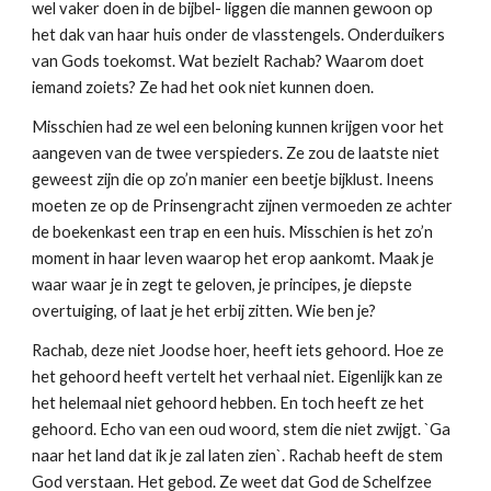
wel vaker doen in de bijbel- liggen die mannen gewoon op
het dak van haar huis onder de vlasstengels. Onderduikers
van Gods toekomst. Wat bezielt Rachab? Waarom doet
iemand zoiets? Ze had het ook niet kunnen doen.
Misschien had ze wel een beloning kunnen krijgen voor het
aangeven van de twee verspieders. Ze zou de laatste niet
geweest zijn die op zo’n manier een beetje bijklust. Ineens
moeten ze op de Prinsengracht zijnen vermoeden ze achter
de boekenkast een trap en een huis. Misschien is het zo’n
moment in haar leven waarop het erop aankomt. Maak je
waar waar je in zegt te geloven, je principes, je diepste
overtuiging, of laat je het erbij zitten. Wie ben je?
Rachab, deze niet Joodse hoer, heeft iets gehoord. Hoe ze
het gehoord heeft vertelt het verhaal niet. Eigenlijk kan ze
het helemaal niet gehoord hebben. En toch heeft ze het
gehoord. Echo van een oud woord, stem die niet zwijgt. `Ga
naar het land dat ik je zal laten zien`. Rachab heeft de stem
God verstaan. Het gebod. Ze weet dat God de Schelfzee