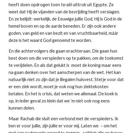
heeft doen opdrogen toen Israël uittrok uit Egypte. Ze
weet dat Hij de vijanden van de bevrijding heeft verslagen.
En ze belijdt: werkelijk, de Eeuwige jullie God, Hij is God in de
hemel boven en op de aarde beneden. Er zijn ook andere
goden, van geld en van bezit en van vruchtbaarheid, máár
deze is het waard God genoemd te worden.
En die achtervolgers die gaan erachteraan. Die gaan hun
best doen om die verspieders op te pakken, om de toekomst
te verijdelen. En als dat gelukt is moet de koning maar eens
na gaan denken over het aanscherpen van de wet. Het kan
natuurlijk niet zo zijn dat je illegalen huisvest. Stel je voor dat
er een ziek wordt, moet je ook nog hun ziektekosten
betalen. En het is crisis, dat weten we allemaal. De koek is
op, in ieder geval zo klein dat we ‘m niet ook nog eens
kunnen delen.
Maar Rachab die sluit een verbond met de verspieders. Ik
ben er voor jullie, zijn jullie er voor mij. Laten we – om het
met een ouderwets woord te zeggen –solidair zijn en trouw.