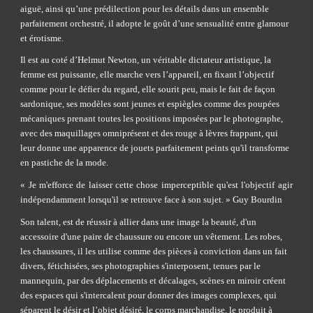
aiguë, ainsi qu’une prédilection pour les détails dans un ensemble 
parfaitement orchestré, il adopte le goût d’une sensualité entre glamour 
et érotisme.
Il est au coté d’Helmut Newton, un véritable dictateur artistique, la 
femme est puissante, elle marche vers l’appareil, en fixant l’objectif 
comme pour le défier du regard, elle sourit peu, mais le fait de façon 
sardonique, ses modèles sont jeunes et espiègles comme des poupées 
mécaniques prenant toutes les positions imposées par le photographe, 
avec des maquillages omniprésent et des rouge à lèvres frappant, qui 
leur donne une apparence de jouets parfaitement peints qu'il transforme 
en pastiche de la mode.
« Je m'efforce de laisser cette chose imperceptible qu'est l'objectif agir
indépendamment lorsqu'il se retrouve face à son sujet. » Guy Bourdin
Son talent, est de réussir à allier dans une image la beauté, d'un 
accessoire d'une paire de chaussure ou encore un vêtement. Les robes, 
les chaussures, il les utilise comme des pièces à conviction dans un fait 
divers, fétichisées, ses photographies s'interposent, tenues par le 
mannequin, par des déplacements et décalages, scènes en miroir créent 
des espaces qui s'intercalent pour donner des images complexes, qui 
séparent le désir et l’objet désiré, le corps marchandise, le produit à 