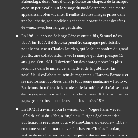
Balenciaga, dont l’une d’elles présente un chapeau de la marque 
avec un petit voile, sur le visage du modèle une mouche morte 
apparaissant bien vivante. Il réalise d'autres images prises dans 
une boucherie, son modèle au chapeau posant devant des têtes 
de veaux avec leur langue pendante.
En 1961, il épouse Solange Gèze et ont un fils, Samuel né en 
1967. En 1967, il débute sa première campagne publicitaire 
pour le chausseur Charles Jourdan, qui le fait connaître du grand 
public, une collaboration avec la marque qui dure presque 15 
ans, jusqu’en 1981. Il devient l’un des photographes les plus 
reconnus dans le milieu de la mode et de la publicité. En 
parallèle, il collabore au sein du magazine « Harper's Bazaar » et 
ses photos sont publiées dans le tout jeune magazine « Photo ». 
En dehors du milieu de la mode et de la publicité, il réalise aussi 
des paysages en noir et blanc dans les années 1950 ainsi que des 
paysages urbains en couleurs dans les années 1970.
En 1972 il travaille pour la version du « Vogue Italia » et en 
1974 de celui du « Vogue Anglais ». Il signe également des 
publications régulières pour « Marie-Claire, ou encore «  Biba », 
continue sa collaboration avec le chasseur Chrales Jourdan, 
réalise de nombreuses campagnes publicitaires pour Gianfranco 