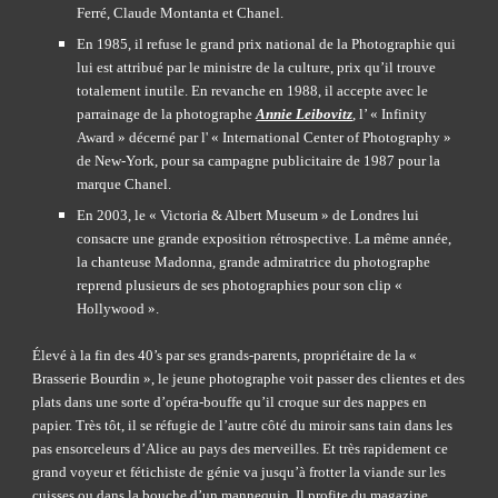
Ferré, Claude Montanta et Chanel. 
En 1985, il refuse le grand prix national de la Photographie qui 
lui est attribué par le ministre de la culture, prix qu’il trouve 
totalement inutile. En revanche en 1988, il accepte avec le 
parrainage de la photographe
Annie Leibovitz
, l’ « Infinity 
Award » décerné par l' « International Center of Photography » 
de New-York, pour sa campagne publicitaire de 1987 pour la 
marque Chanel.
En 2003, le « Victoria & Albert Museum » de Londres lui 
consacre une grande exposition rétrospective. La même année, 
la chanteuse Madonna, grande admiratrice du photographe 
reprend plusieurs de ses photographies pour son clip « 
Hollywood ».
Élevé à la fin des 40’s par ses grands-parents, propriétaire de la « 
Brasserie Bourdin », le jeune photographe voit passer des clientes et des 
plats dans une sorte d’opéra-bouffe qu’il croque sur des nappes en 
papier. Très tôt, il se réfugie de l’autre côté du miroir sans tain dans les 
pas ensorceleurs d’Alice au pays des merveilles. Et très rapidement ce 
grand voyeur et fétichiste de génie va jusqu’à frotter la viande sur les 
cuisses ou dans la bouche d’un mannequin. Il profite du magazine 