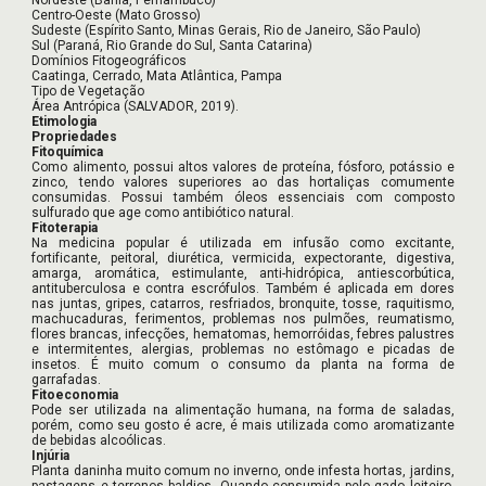
Nordeste (Bahia, Pernambuco)
Centro-Oeste (Mato Grosso)
Sudeste (Espírito Santo, Minas Gerais, Rio de Janeiro, São Paulo)
Sul (Paraná, Rio Grande do Sul, Santa Catarina)
Domínios Fitogeográficos
Caatinga, Cerrado, Mata Atlântica, Pampa
Tipo de Vegetação
Área Antrópica (SALVADOR, 2019).
Etimologia
Propriedades
Fitoquímica
Como alimento, possui altos valores de proteína, fósforo, potássio e
zinco, tendo valores superiores ao das hortaliças comumente
consumidas. Possui também óleos essenciais com composto
sulfurado que age como antibiótico natural.
Fitoterapia
Na medicina popular é utilizada em infusão como excitante,
fortificante, peitoral, diurética, vermicida, expectorante, digestiva,
amarga, aromática, estimulante, anti-hidrópica, antiescorbútica,
antituberculosa e contra escrófulos. Também é aplicada em dores
nas juntas, gripes, catarros, resfriados, bronquite, tosse, raquitismo,
machucaduras, ferimentos, problemas nos pulmões, reumatismo,
flores brancas, infecções, hematomas, hemorróidas, febres palustres
e intermitentes, alergias, problemas no estômago e picadas de
insetos. É muito comum o consumo da planta na forma de
garrafadas.
Fitoeconomia
Pode ser utilizada na alimentação humana, na forma de saladas,
porém, como seu gosto é acre, é mais utilizada como aromatizante
de bebidas alcoólicas.
Injúria
Planta daninha muito comum no inverno, onde infesta hortas, jardins,