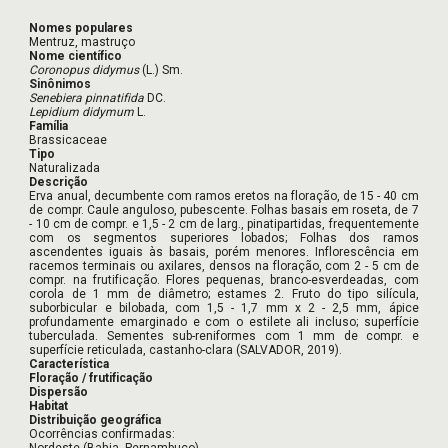
Nomes populares
Mentruz, mastruço
Nome científico
Coronopus didymus
(L.) Sm.
Sinônimos
Senebiera pinnatifida
DC.
Lepidium didymum
L.
Família
Brassicaceae
Tipo
Naturalizada
Descrição
Erva anual, decumbente com ramos eretos na floração, de 15 - 40 cm
de compr. Caule anguloso, pubescente. Folhas basais em roseta, de 7
- 10 cm de compr. e 1,5 - 2 cm de larg., pinatipartidas, frequentemente
com os segmentos superiores lobados; Folhas dos ramos
ascendentes iguais às basais, porém menores. Inflorescência em
racemos terminais ou axilares, densos na floração, com 2 - 5 cm de
compr. na frutificação. Flores pequenas, branco-esverdeadas, com
corola de 1 mm de diâmetro; estames 2. Fruto do tipo silícula,
suborbicular e bilobada, com 1,5 - 1,7 mm x 2 - 2,5 mm, ápice
profundamente emarginado e com o estilete ali incluso; superfície
tuberculada. Sementes sub-reniformes com 1 mm de compr. e
superfície reticulada, castanho-clara (SALVADOR, 2019).
Característica
Floração / frutificação
Dispersão
Habitat
Distribuição geográfica
Ocorrências confirmadas: