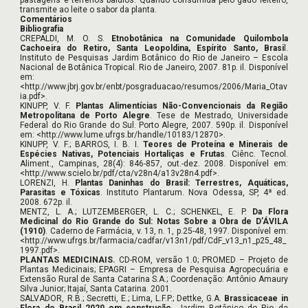
pastagens e terrenos baldios. Quando consumida pelo gado leiteiro,
transmite ao leite o sabor da planta.
Comentários
Bibliografia
CREPALDI, M. O. S.
Etnobotânica na Comunidade Quilombola
Cachoeira do Retiro, Santa Leopoldina, Espírito Santo, Brasi
l.
Instituto de Pesquisas Jardim Botânico do Rio de Janeiro – Escola
Nacional de Botânica Tropical. Rio de Janeiro, 2007. 81p. il. Disponível
em:
<http://www.jbrj.gov.br/enbt/posgraduacao/resumos/2006/Maria_Otav
ia.pdf>.
KINUPP, V. F.
Plantas Alimentícias Não-Convencionais da Região
Metropolitana de Porto Alegre
. Tese de Mestrado, Universidade
Federal do Rio Grande do Sul. Porto Alegre, 2007. 590p. il. Disponível
em: <http://www.lume.ufrgs.br/handle/10183/12870>.
KINUPP, V. F.; BARROS, I. B. I.
Teores de Proteína e Minerais de
Espécies Nativas, Potenciais Hortaliças e Frutas
. Ciênc. Tecnol.
Aliment., Campinas, 28(4): 846-857, out.-dez. 2008. Disponível em:
<http://www.scielo.br/pdf/cta/v28n4/a13v28n4.pdf>.
LORENZI, H.
Plantas Daninhas do Brasil: Terrestres, Aquáticas,
Parasitas e Tóxicas
. Instituto Plantarum. Nova Odessa, SP, 4ª ed.
2008. 672p. il.
MENTZ, L. A.; LUTZEMBERGER, L. C.; SCHENKEL, E. P.
Da Flora
Medicinal do Rio Grande do Sul: Notas Sobre a Obra de D’ÁVILA
(1910)
. Caderno de Farmácia, v. 13, n. 1, p.25-48, 1997. Disponível em:
<http://www.ufrgs.br/farmacia/cadfar/v13n1/pdf/CdF_v13_n1_p25_48_
1997.pdf>.
PLANTAS MEDICINAIS.
CD-ROM, versão 1.0; PROMED – Projeto de
Plantas Medicinais; EPAGRI – Empresa de Pesquisa Agropecuária e
Extensão Rural de Santa Catarina S.A.; Coordenação: Antônio Amaury
Silva Junior; Itajaí, Santa Catarina. 2001.
SALVADOR, R.B.; Secretti, E.; Lima, L.F.P.; Dettke, G.A.
Brassicaceae in