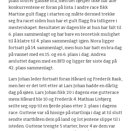
plass som er ganske bra, men det hjelper ikke når alle 
konkurrentene er foran på lista. I andre race fikk 
Martine gult flagg i starten og måtte dermed trekke 
seg fra racet siden hun har et gult flagg fra tidligere i 
mesterskapet. Resultatet av dagen ble at hun har falt til 
6. plass sammenlagt og har bare en teoretisk mulighet 
til å klatre til 4. plass sammenlagt igjen. Nora ligger 
fortsatt på 14. sammenlagt, men hun har hatt en bra dag 
på vannet med en 15. og en 6. plass i dag. Andrea 
avsluttet dagen med en BFD og ligger før siste dag på 
42. plass sammenlagt.
Lars Johan leder fortsatt foran Håvard og Frederik Rask, 
men her er det tett etter at Lars Johan hadde en dårlig 
dag på sjøen. Lars Johan fikk 20 i dagens ene gutterace 
mens Håvard ble 10 og Frederik 4. Mathias Livbjerg 
seilte seg opp til en fjerde plass etter 2. plass i dagens 
race. Guttene var så hissige på startlinja i dag at til slutt 
sendte startbåten dem på land og lot jentene slippe til i 
isteden. Guttene trengte 5 starter, hvor 4 av dem var 