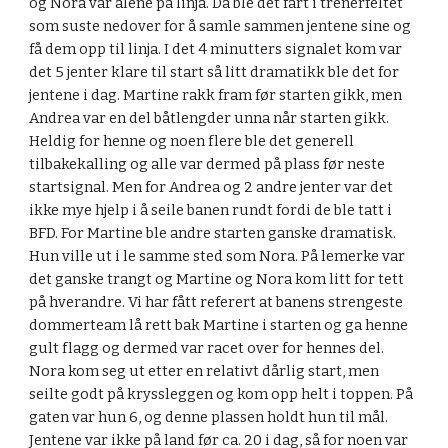
og Nora var alene på linja. Da ble det fart i trenerfeltet 
som suste nedover for å samle sammen jentene sine og 
få dem opp til linja. I det 4 minutters signalet kom var 
det 5 jenter klare til start så litt dramatikk ble det for 
jentene i dag. Martine rakk fram før starten gikk, men 
Andrea var en del båtlengder unna når starten gikk. 
Heldig for henne og noen flere ble det generell 
tilbakekalling og alle var dermed på plass før neste 
startsignal. Men for Andrea og 2 andre jenter var det 
ikke mye hjelp i å seile banen rundt fordi de ble tatt i 
BFD. For Martine ble andre starten ganske dramatisk. 
Hun ville ut i le samme sted som Nora. På lemerke var 
det ganske trangt og Martine og Nora kom litt for tett 
på hverandre. Vi har fått referert at banens strengeste 
dommerteam lå rett bak Martine i starten og ga henne 
gult flagg og dermed var racet over for hennes del. 
Nora kom seg ut etter en relativt dårlig start, men 
seilte godt på kryssleggen og kom opp helt i toppen. På 
gaten var hun 6, og denne plassen holdt hun til mål. 
Jentene var ikke på land før ca. 20 i dag, så for noen var 