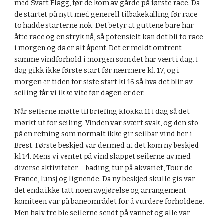
med Svart Flagg, før de kom av gårde på første race. Da 
de startet på nytt med generell tilbakekalling før race 
to hadde starterne nok. Det betyr at guttene bare har 
åtte race og en stryk nå, så potensielt kan det bli to race 
i morgen og da er alt åpent. Det er meldt omtrent 
samme vindforhold i morgen som det har vært i dag. I 
dag gikk ikke første start før nærmere kl. 17, og i 
morgen er tiden for siste start kl 16 så hva det blir av 
seiling får vi ikke vite før dagen er der.
Når seilerne møtte til briefing klokka 11 i dag så det 
mørkt ut for seiling. Vinden var svært svak, og den sto 
på en retning som normalt ikke gir seilbar vind her i 
Brest. Første beskjed var dermed at det kom ny beskjed 
kl 14. Mens vi ventet på vind slappet seilerne av med 
diverse aktiviteter – bading, tur på akvariet, Tour de 
France, lunsj og lignende. Da ny beskjed skulle gis var 
det enda ikke tatt noen avgjørelse og arrangement 
komiteen var på baneområdet for å vurdere forholdene. 
Men halv tre ble seilerne sendt på vannet og alle var 