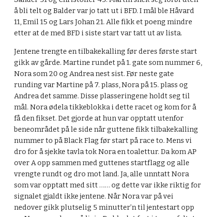
å bli telt og Balder var jo tatt ut i BFD. I mål ble Håvard 
11, Emil 15 og Lars Johan 21. Alle fikk et poeng mindre 
etter at de med BFD i siste start var tatt ut av lista.
Jentene trengte en tilbakekalling før deres første start 
gikk av gårde. Martine rundet på 1. gate som nummer 6, 
Nora som 20 og Andrea nest sist. Før neste gate 
runding var Martine på 7. plass, Nora på 15. plass og 
Andrea det samme. Disse plasseringene holdt seg til 
mål. Nora ødela tikkeblokka i dette racet og kom for å 
få den fikset. Det gjorde at hun var opptatt utenfor 
beneområdet på le side når guttene fikk tilbakekalling 
nummer to på Black Flag før start på race to. Mens vi 
dro for å sjekke tavla tok Nora en toalettur. Da kom AP 
over A opp sammen med guttenes startflagg og alle 
vrengte rundt og dro mot land. Ja, alle unntatt Nora 
som var opptatt med sitt …… og dette var ikke riktig for 
signalet gjaldt ikke jentene. Når Nora var på vei 
nedover gikk plutselig 5 minutter’n til jentestart opp 