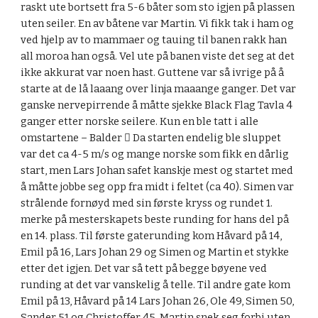
raskt ute bortsett fra 5-6 båter som sto igjen på plassen 
uten seiler. En av båtene var Martin. Vi fikk tak i ham og 
ved hjelp av to mammaer og tauing til banen rakk han 
all moroa han også. Vel ute på banen viste det seg at det 
ikke akkurat var noen hast. Guttene var så ivrige på å 
starte at de lå laaang over linja maaange ganger. Det var 
ganske nervepirrende å måtte sjekke Black Flag Tavla 4 
ganger etter norske seilere. Kun en ble tatt i alle 
omstartene – Balder  Da starten endelig ble sluppet 
var det ca 4-5 m/s og mange norske som fikk en dårlig 
start, men Lars Johan safet kanskje mest og startet med 
å måtte jobbe seg opp fra midt i feltet (ca 40). Simen var 
strålende fornøyd med sin første kryss og rundet 1. 
merke på mesterskapets beste runding for hans del på 
en 14. plass. Til første gaterunding kom Håvard på 14, 
Emil på 16, Lars Johan 29 og Simen og Martin et stykke 
etter det igjen. Det var så tett på begge bøyene ved 
runding at det var vanskelig å telle. Til andre gate kom 
Emil på 13, Håvard på 14 Lars Johan 26, Ole 49, Simen 50, 
Sander 51 og Christoffer 45. Martin snek seg forbi uten 