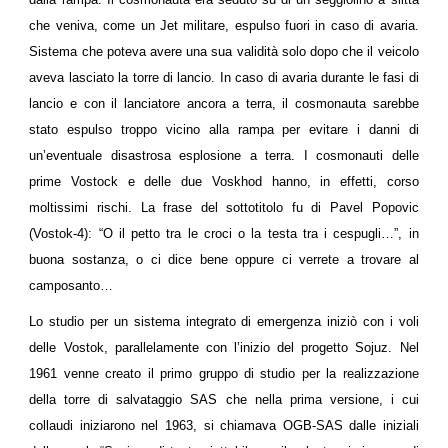
che veniva, come un Jet militare, espulso fuori in caso di avaria.
Sistema che poteva avere una sua validità solo dopo che il veicolo
aveva lasciato la torre di lancio. In caso di avaria durante le fasi di
lancio e con il lanciatore ancora a terra, il cosmonauta sarebbe
stato espulso troppo vicino alla rampa per evitare i danni di
un’eventuale disastrosa esplosione a terra. I cosmonauti delle
prime Vostock e delle due Voskhod hanno, in effetti, corso
moltissimi rischi. La frase del sottotitolo fu di Pavel Popovic
(Vostok-4): “O il petto tra le croci o la testa tra i cespugli…”, in
buona sostanza, o ci dice bene oppure ci verrete a trovare al
camposanto…
Lo studio per un sistema integrato di emergenza iniziò con i voli
delle Vostok, parallelamente con l’inizio del progetto Sojuz. Nel
1961 venne creato il primo gruppo di studio per la realizzazione
della torre di salvataggio SAS che nella prima versione, i cui
collaudi iniziarono nel 1963, si chiamava OGB-SAS dalle iniziali