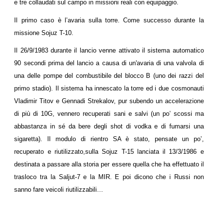
e tre collaudati sul campo in missioni reali con equipaggio.
Il primo caso è l’avaria sulla torre. Come successo durante la
missione Sojuz T-10.
Il 26/9/1983 durante il lancio venne attivato il sistema automatico
90 secondi prima del lancio a causa di un'avaria di una valvola di
una delle pompe del combustibile del blocco B (uno dei razzi del
primo stadio). Il sistema ha innescato la torre ed i due cosmonauti
Vladimir Titov e Gennadi Strekalov, pur subendo un accelerazione
di più di 10G, vennero recuperati sani e salvi (un po’ scossi ma
abbastanza in sé da bere degli shot di vodka e di fumarsi una
sigaretta). Il modulo di rientro SA è stato, pensate un po’,
recuperato e riutilizzato,sulla Sojuz T-15 lanciata il 13/3/1986 e
destinata a passare alla storia per essere quella che ha effettuato il
trasloco tra la Saljut-7 e la MIR. E poi dicono che i Russi non
sanno fare veicoli riutilizzabili…