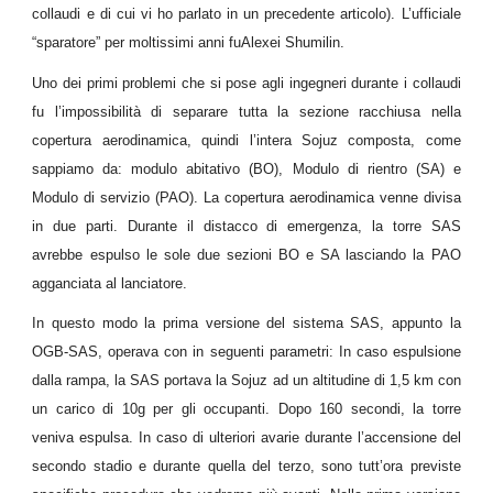
collaudi e di cui vi ho parlato in un precedente articolo). L’ufficiale
“sparatore” per moltissimi anni fuAlexei Shumilin.
Uno dei primi problemi che si pose agli ingegneri durante i collaudi
fu l’impossibilità di separare tutta la sezione racchiusa nella
copertura aerodinamica, quindi l’intera Sojuz composta, come
sappiamo da: modulo abitativo (BO), Modulo di rientro (SA) e
Modulo di servizio (PAO). La copertura aerodinamica venne divisa
in due parti. Durante il distacco di emergenza, la torre SAS
avrebbe espulso le sole due sezioni BO e SA lasciando la PAO
agganciata al lanciatore.
In questo modo la prima versione del sistema SAS, appunto la
OGB-SAS, operava con in seguenti parametri: In caso espulsione
dalla rampa, la SAS portava la Sojuz ad un altitudine di 1,5 km con
un carico di 10g per gli occupanti. Dopo 160 secondi, la torre
veniva espulsa. In caso di ulteriori avarie durante l’accensione del
secondo stadio e durante quella del terzo, sono tutt’ora previste