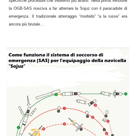
specifiche procedure che vedremo più avanti. Nella prima versione
la OGB-SAS riusciva a far atterrare la Sojuz con il paracadute di
emergenza. Il tradizionale atterraggio “morbido” “a la russe” era
ancora più brutale…