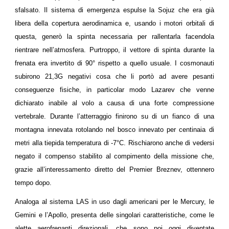
sfalsato. Il sistema di emergenza espulse la Sojuz che era già
libera della copertura aerodinamica e, usando i motori orbitali di
questa, generò la spinta necessaria per rallentarla facendola
rientrare nell’atmosfera. Purtroppo, il vettore di spinta durante la
frenata era invertito di 90° rispetto a quello usuale. I cosmonauti
subirono 21,3G negativi cosa che li portò ad avere pesanti
conseguenze fisiche, in particolar modo Lazarev che venne
dichiarato inabile al volo a causa di una forte compressione
vertebrale. Durante l’atterraggio finirono su di un fianco di una
montagna innevata rotolando nel bosco innevato per centinaia di
metri alla tiepida temperatura di -7°C. Rischiarono anche di vedersi
negato il compenso stabilito al compimento della missione che,
grazie all’interessamento diretto del Premier Breznev, ottennero
tempo dopo.
Analoga al sistema LAS in uso dagli americani per le Mercury, le
Gemini e l’Apollo, presenta delle singolari caratteristiche, come le
alette aerofrenanti direzionali, che sono poi oggi diventate