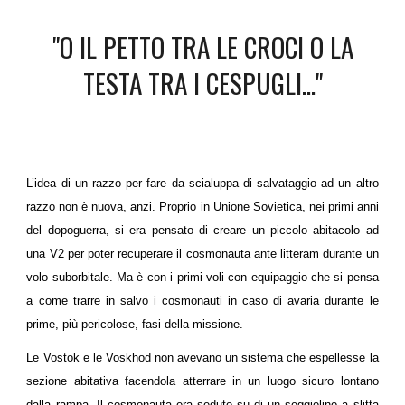
"O IL PETTO TRA LE CROCI O LA
TESTA TRA I CESPUGLI..."
L’idea di un razzo per fare da scialuppa di salvataggio ad un altro
razzo non è nuova, anzi. Proprio in Unione Sovietica, nei primi anni
del dopoguerra, si era pensato di creare un piccolo abitacolo ad
una V2 per poter recuperare il cosmonauta ante litteram durante un
volo suborbitale. Ma è con i primi voli con equipaggio che si pensa
a come trarre in salvo i cosmonauti in caso di avaria durante le
prime, più pericolose, fasi della missione.
Le Vostok e le Voskhod non avevano un sistema che espellesse la
sezione abitativa facendola atterrare in un luogo sicuro lontano
dalla rampa. Il cosmonauta era seduto su di un seggiolino a slitta