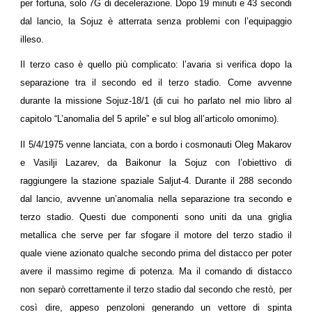
per fortuna, solo 7G di decelerazione. Dopo 19 minuti e 43 secondi
dal lancio, la Sojuz è atterrata senza problemi con l’equipaggio
illeso.
Il terzo caso è quello più complicato: l’avaria si verifica dopo la
separazione tra il secondo ed il terzo stadio. Come avvenne
durante la missione Sojuz-18/1 (di cui ho parlato nel mio libro al
capitolo “L’anomalia del 5 aprile” e sul blog all’articolo omonimo).
Il 5/4/1975 venne lanciata, con a bordo i cosmonauti Oleg Makarov
e Vasilji Lazarev, da Baikonur la Sojuz con l’obiettivo di
raggiungere la stazione spaziale Saljut-4. Durante il 288 secondo
dal lancio, avvenne un’anomalia nella separazione tra secondo e
terzo stadio. Questi due componenti sono uniti da una griglia
metallica che serve per far sfogare il motore del terzo stadio il
quale viene azionato qualche secondo prima del distacco per poter
avere il massimo regime di potenza. Ma il comando di distacco
non separò correttamente il terzo stadio dal secondo che restò, per
così dire, appeso penzoloni generando un vettore di spinta