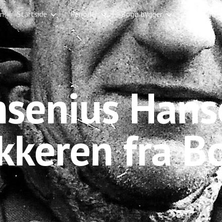
en
Startside
Perioder
Bogø bygger
Bogø arbej
ip to main content
Skip to navigat
nsenius Hans
kkeren fra B