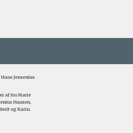
 Hans Jensenius 
r af fru Marie 
senius Hansen, 
Berit og Karin.