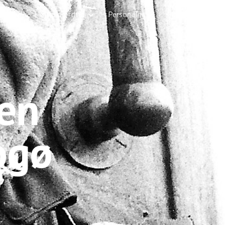
der
Højtid og fritid
Personalia
More
ion
en 
ogø