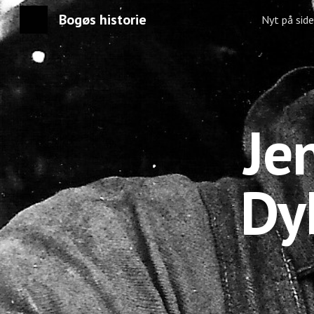
Bogøs historie
Nyt på sid
Sk
Je
Dy