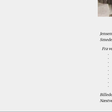
Jensen
Smedes
Fra ve
· 
· 
· 
· 
· 
· 
· 
· 
· 
Billede
Næstve