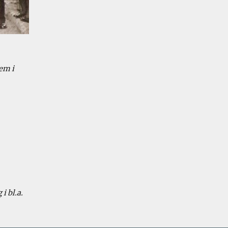
m i 
 bl.a. 