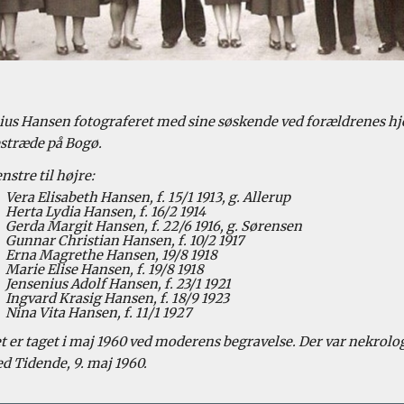
ius Hansen fotograferet med sine søskende ved forældrenes hje
træde på Bogø. 
nstre til højre:
      Vera Elisabeth Hansen, f. 15/1 1913, g. Allerup
      Herta Lydia Hansen, f. 16/2 1914
      Gerda Margit Hansen, f. 22/6 1916, g. Sørensen
      Gunnar Christian Hansen, f. 10/2 1917
      Erna Magrethe Hansen, 19/8 1918
      Marie Elise Hansen, f. 19/8 1918
      Jensenius Adolf Hansen, f. 23/1 1921
      Ingvard Krasig Hansen, f. 18/9 1923
      Nina Vita Hansen, f. 11/1 1927
t er taget i maj 1960 ved moderens begravelse. Der var nekrolog i
d Tidende, 9. maj 1960.