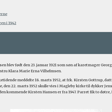
erne
en i 1942
sen blev født den 23. januar 1921 som søn af karetmager Georg
stru Klara Marie Erna Vilhelmsen.
etidende meddelte 18. marts 1952, at frk. Kirsten Gottrup, datte
 den 22. marts 1952 skulle vies i Magleby kirke til dykker Jen
den kommende Kirsten Hansen er fra 1947. Parret fik to døtre, 