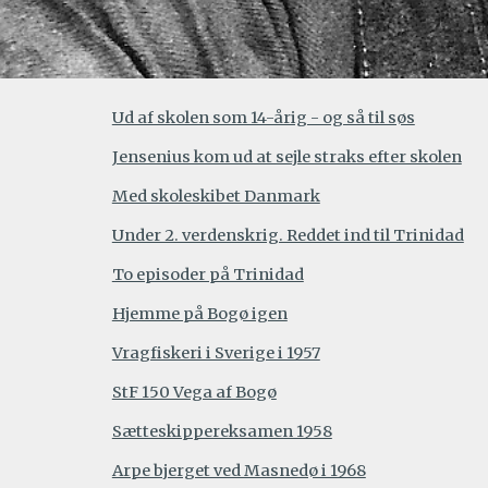
Ud af skolen som 14-årig - og så til søs
Jensenius kom ud at sejle straks efter skolen
Med skoleskibet Danmark
Under 2. verdenskrig. Reddet ind til Trinidad
To episoder på Trinidad
Hjemme på Bogø igen
Vragfiskeri i Sverige i 1957
StF 150 Vega af Bogø
Sætteskippereksamen 1958
Arpe bjerget ved Masnedø i 1968