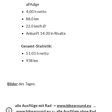
all'Adige
4:00 h netto 
88,0 km
22,0 km/h Ø
Ankunft 14:30 in Rivalta
Gesamt-Statistik:
51:01 h netto
938 km
Bilder
des Tages.
alle Ausflüge mit Rad ->
www.bikearound.eu
...
www.hikearound.eu
<- alle Ausflüge ohne Rad