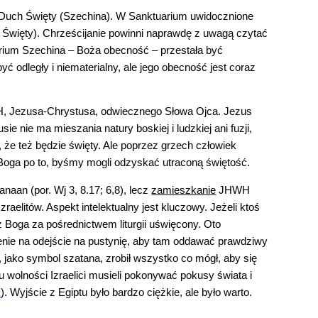
Duch Święty (Szechina). W Sanktuarium uwidocznione 
h Święty). Chrześcijanie powinni naprawdę z uwagą czytać 
arium Szechina – Boża obecność – przestała być 
odległy i niematerialny, ale jego obecność jest coraz 
H, Jezusa-Chrystusa, odwiecznego Słowa Ojca. Jezus 
 nie ma mieszania natury boskiej i ludzkiej ani fuzji, 
e też będzie święty. Ale poprzez grzech człowiek 
 Boga po to, byśmy mogli odzyskać utraconą świętość.
aan (por. Wj 3, 8.17; 6,8), lecz 
zamieszkanie
 JHWH 
raelitów. Aspekt intelektualny jest kluczowy. Jeżeli ktoś 
 Boga za pośrednictwem liturgii uświęcony. Oto 
lenie na odejście na pustynię, aby tam oddawać prawdziwy 
 jako symbol szatana, zrobił wszystko co mógł, aby się 
u wolności Izraelici musieli pokonywać pokusy świata i 
k
). Wyjście z Egiptu było bardzo ciężkie, ale było warto. 