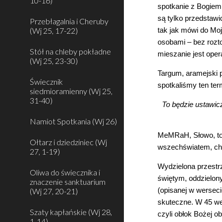
10-16)
spotkanie z Bogiem.
są tylko przedstawi
Przebłagalnia i Cheruby
(Wj 25, 17-22)
tak jak mówi do Moj
osobami – bez roztop
Stół na chleby pokładne
mieszanie jest oper
(Wj 25, 23-30)
Targum, aramejski p
Świecznik
spotkaliśmy ten ter
siedmioramienny (Wj 25,
31-40)
To będzie ustawic
Namiot Spotkania (Wj 26)
MeMRaH, Słowo, to B
Ołtarz i dziedziniec (Wj
wszechświatem, chc
27, 1-19)
Wydzielona przestr
Oliwa do świecznika i
świętym, oddzielony
znaczenie sanktuarium
(opisanej w werseci
(Wj 27, 20-21)
skuteczne. W 45 we
Szaty kapłańskie (Wj 28,
czyli obłok Bożej 
1-14)