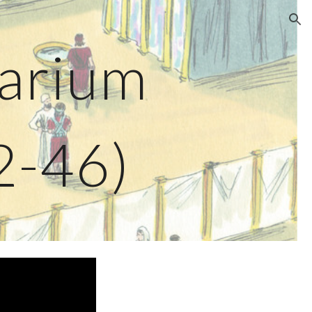
ion
uarium
42-46)