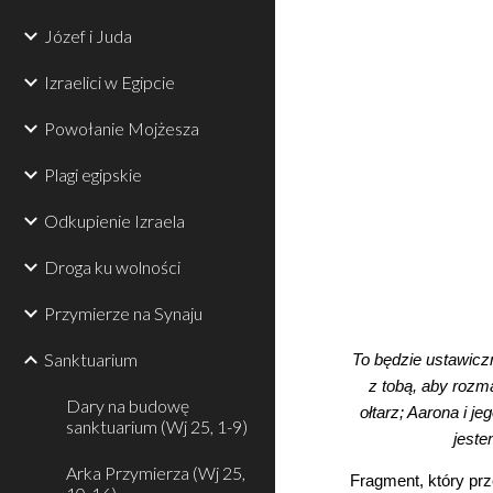
Józef i Juda
Izraelici w Egipcie
Powołanie Mojżesza
Plagi egipskie
Odkupienie Izraela
Droga ku wolności
Przymierze na Synaju
Sanktuarium
To będzie ustawiczn
z tobą, aby rozma
Dary na budowę
ołtarz; Aarona i j
sanktuarium (Wj 25, 1-9)
jeste
Arka Przymierza (Wj 25,
Fragment, który prz