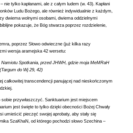
 – nie tylko kapłanami, ale z całym ludem (w. 43). Kapłani 
złonków Ludu Bożego, ale również indywidualnie z każdym, 
ędzy dwiema wolnymi osobami, dwiema oddzielnymi 
 biblijne pokazuje, że Bóg stwarza poprzez rozdzielenie, 
emra, poprzez Słowo odwieczne (już kilka razy 
rzmi wersja aramejska 42 wersetu:
a do Namiotu Spotkania, przed JHWH, gdzie moja MeMRaH 
 (Targum do Wj 29, 42)
j całkowitej transcendencji panującej nad nieskończonym 
zkiej.
 sobie przywłaszczyć. Sanktuarium jest miejscem 
rium jest święte to tylko dzięki obecności Bożej Chwały 
 umieścić pieczęć swojej aprobaty, aby stały się 
wnika SzaKhaN, od którego pochodzi słowo Szechina – 