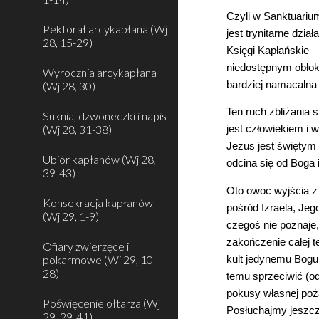
Czyli w Sanktuariu
Pektorał arcykapłana (Wj
jest trynitarne dzi
28, 15-29)
Księgi Kapłańskie –
niedostępnym obłoki
Wyrocznia arcykapłana
bardziej namacalna 
(Wj 28, 30)
Ten ruch zbliżania
Suknia, dzwoneczki i napis
(Wj 28, 31-38)
jest człowiekiem i 
Jezus jest świętym
Ubiór kapłanów (Wj 28,
odcina się od Boga 
39-43)
Oto owoc wyjścia z 
Konsekracja kapłanów
pośród Izraela, Jeg
(Wj 29, 1-9)
czegoś nie poznaje,
zakończenie całej t
Ofiary zwierzęce i
pokarmowe (Wj 29, 10-
kult jedynemu Bogu 
28)
temu sprzeciwić (od
pokusy własnej pożą
Poświęcenie ołtarza (Wj
Posłuchajmy jeszcze 
29, 29-41)