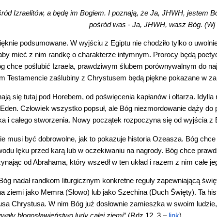
ród Izraelitów, a będę im Bogiem. I poznają, że Ja, JHWH, jestem Bo
pośród was - Ja, JHWH, wasz Bóg. (Wj 
ęknie podsumowane. W wyjściu z Egiptu nie chodziło tylko o uwolnie
by mieć z nim randkę o charakterze intymnym. Prorocy będą poetyck
g chce poślubić Izraela, prawdziwym ślubem porównywalnym do najgorę
 Testamencie zaślubiny z Chrystusem będą piękne pokazane w zak
ają się tutaj pod Horebem, od poświęcenia kapłanów i ołtarza. Idylla
 Eden. Człowiek wszystko popsuł, ale Bóg niezmordowanie dąży do p
a i całego stworzenia. Nowy początek rozpoczyna się od wyjścia z Eg
e musi być dobrowolne, jak to pokazuje historia Ozeasza. Bóg chce 
owodu lęku przed karą lub w oczekiwaniu na nagrody. Bóg chce prawdz
czynając od Abrahama, który wszedł w ten układ i razem z nim całe j
óg nadał randkom liturgicznym konkretne reguły zapewniającą święto
 na ziemi jako Memra (Słowo) lub jako Szechina (Duch Święty). Ta hist
sa Chrystusa. W nim Bóg już dosłownie zamieszka w swoim ludzie, 
wały błogosławieństwo ludy całej ziemi
” (Rdz 12, 3 –
link
).