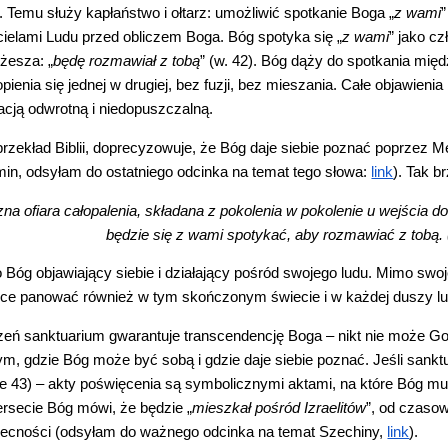
 Temu służy kapłaństwo i ołtarz: umożliwić spotkanie Boga „
z wami
”
cielami Ludu przed obliczem Boga. Bóg spotyka się „
z wami
” jako c
żesza: „
będę rozmawiał z tobą
” (w. 42). Bóg dąży do spotkania mi
ienia się jednej w drugiej, bez fuzji, bez mieszania. Całe objawienia
acją odwrotną i niedopuszczalną.
rzekład Biblii, doprecyzowuje, że Bóg daje siebie poznać poprzez M
min, odsyłam do ostatniego odcinka na temat tego słowa:
link
). Tak b
zna ofiara całopalenia, składana z pokolenia w pokolenie u wejści
będzie się z wami spotykać, aby rozmawiać z tobą.
óg objawiający siebie i działający pośród swojego ludu. Mimo swoje
e panować również w tym skończonym świecie i w każdej duszy lud
zeń sanktuarium gwarantuje transcendencję Boga – nikt nie może Go
m, gdzie Bóg może być sobą i gdzie daje siebie poznać. Jeśli sanktua
e 43) – akty poświęcenia są symbolicznymi aktami, na które Bóg musi
rsecie Bóg mówi, że będzie „
mieszkał pośród Izraelitów
”, od czaso
obecności (odsyłam do ważnego odcinka na temat Szechiny,
link
).