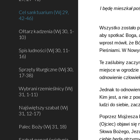
I będę mieszkał poś
Cel sanktuarium (Wj 29,
42-46)
Wszystko zostało pi
Ołtarz kadzenia (Wj 30, 1-
aby spotkać Boga, a
10)
wprost mówił, że Bó
Spis ludności (Wj 30, 11-
Pieśniami. W Nowym
16)
Te zaślubiny zaczyn
Sprzęty liturgiczne (Wj 30,
miejsce w ogrodzie
17-38)
odnowienie człowiek
Wybrani rzemieślnicy (Wj
Jednak to odnowieni
31, 1-11)
Kim jest, a nie z p
ludzi do siebie, za
Najświętszy szabat (Wj
31, 12-17)
Poprzez Mojżesza B
(Ojciec) objawi się
Palec Boży (Wj 31, 18)
Słowa Bożego, Jezu
Szabat ponad świątynią
ciebie będą otrzymy