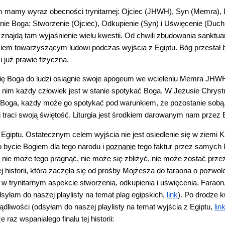
m mamy wyraz obecności trynitarnej: Ojciec (JHWH), Syn (Memra), 
ałanie Boga: Stworzenie (Ojciec), Odkupienie (Syn) i Uświęcenie (Duc
 znajdą tam wyjaśnienie wielu kwestii. Od chwili zbudowania sanktu
em towarzyszącym ludowi podczas wyjścia z Egiptu. Bóg przestał być 
i już prawie fizyczna.
 się Boga do ludzi osiągnie swoje apogeum we wcieleniu Memra JHW
w nim każdy człowiek jest w stanie spotykać Boga. W Jezusie Chrystusie
 Boga, każdy może go spotykać pod warunkiem, że pozostanie sobą, ż
i traci swoją świętość. Liturgia jest środkiem darowanym nam przez
Egiptu. Ostatecznym celem wyjścia nie jest osiedlenie się w ziemi Kan
o bycie Bogiem dla tego narodu i 
poznanie
 tego faktur przez samych Iz
 nie może tego pragnąć, nie może się zbliżyć, nie może zostać przez
ej historii, która zaczęła się od prośby Mojżesza do faraona o pozwo
w trynitarnym aspekcie stworzenia, odkupienia i uświęcenia. Faraon,
syłam do naszej playlisty na temat plag egipskich,
link
). Po drodze k
dliwości (odsyłam do naszej playlisty na temat wyjścia z Egiptu,
lin
raz wspaniałego finału tej historii: