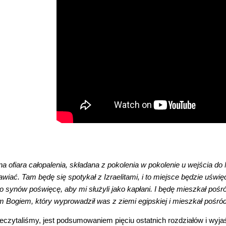
a ofiara całopalenia, składana z pokolenia w pokolenie u wejścia do
wiać. Tam będę się spotykał z Izraelitami, i to miejsce będzie uświ
ego synów poświęcę, aby mi służyli jako kapłani. I będę mieszkał pośr
m Bogiem, który wyprowadził was z ziemi egipskiej i mieszkał pośró
eczytaliśmy, jest podsumowaniem pięciu ostatnich rozdziałów i wyja