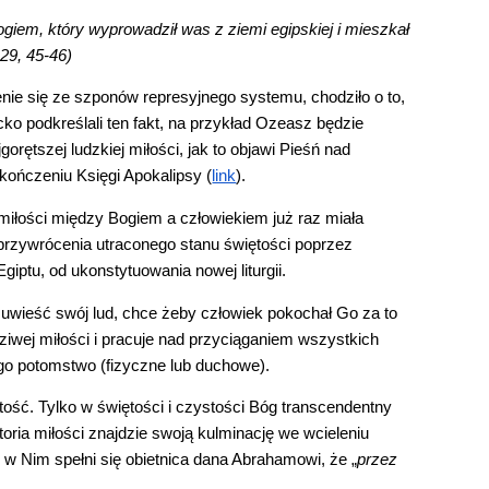
giem, który wyprowadził was z ziemi egipskiej i mieszkał 
29, 45-46)
nie się ze szponów represyjnego systemu, chodziło o to, 
o podkreślali ten fakt, na przykład Ozeasz będzie 
tszej ludzkiej miłości, jak to objawi Pieśń nad 
ończeniu Księgi Apokalipsy (
link
).
 miłości między Bogiem a człowiekiem już raz miała 
rzywrócenia utraconego stanu świętości poprzez 
iptu, od ukonstytuowania nowej liturgii.
uwieść swój lud, chce żeby człowiek pokochał Go za to 
iwej miłości i pracuje nad przyciąganiem wszystkich 
ego potomstwo (fizyczne lub duchowe).
ść. Tylko w świętości i czystości Bóg transcendentny 
oria miłości znajdzie swoją kulminację we wcieleniu 
w Nim spełni się obietnica dana Abrahamowi, że „
przez 