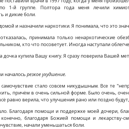
не поставили врачи в 1997 году, когда у меня произош
по 1-й группе. Полтора года меня лечили химио
ь и дикие боли.
омой и назначили наркотики. Я понимала, что это знач
отказалась, принимала только ненаркотические обез
льником, кто что посоветует. Иногда наступали облегче
а дочка купила Вашу книгу. Я сразу поверила Вашей м
ли началось
резкое ухудшение.
, самочувствие стало совсем никудышным. Все те "неп
ить, причём в очень сильной форме. Было очень, очен
всё равно верила, что улучшения рано или поздно будут
ло. Благодаря помощи и поддержке моей дочери, бла
, конечно, благодаря Божией помощи и лекарству-с
очувствие, начали уменьшаться боли.