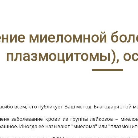
ip to main content
Skip to navigat
ние миеломной боле
плазмоцитомы), о
сибо всем, кто публикует Ваш метод. Благодаря этой ме
меня заболевание крови из группы лейкозов – миело
рашное. Иногда её называют "миелома" или "плазмоцит