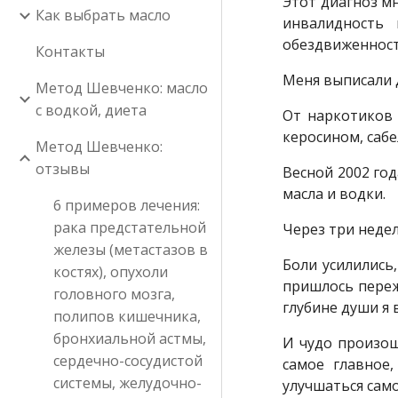
Этот диагноз м
Как выбрать масло
инвалидность 
обездвиженност
Контакты
Меня выписали д
Метод Шевченко: масло
с водкой, диета
От наркотиков 
керосином, сабе
Метод Шевченко:
отзывы
Весной 2002 год
масла и водки.
6 примеров лечения:
рака предстательной
Через три неде
железы (метастазов в
Боли усилились
костях), опухоли
пришлось переж
головного мозга,
глубине души я 
полипов кишечника,
бронхиальной астмы,
И чудо произош
сердечно-сосудистой
самое главное
системы, желудочно-
улучшаться сам