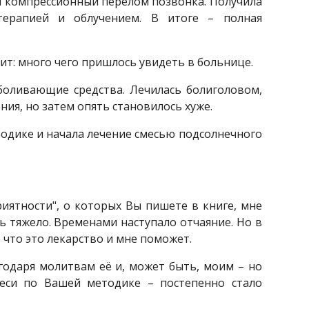
ёл компрессионный перелом позвонка. Получила
терапией и облучением. В итоге – полная
ит: много чего пришлось увидеть в больнице.
боливающие средства. Лечилась болиголовом,
ния, но затем опять становилось хуже.
етодике и начала лечение смесью подсолнечного
риятности", о которых Вы пишете в книге, мне
ь тяжело. Временами наступало отчаяние. Но в
, что это лекарство и мне поможет.
годаря молитвам её и, может быть, моим – но
меси по Вашей методике – постепенно стало