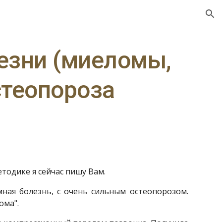
ion
зни (миеломы, 
стеопороза
тодике я сейчас пишу Вам.
мная болезнь, с очень сильным остеопорозом.
ома".