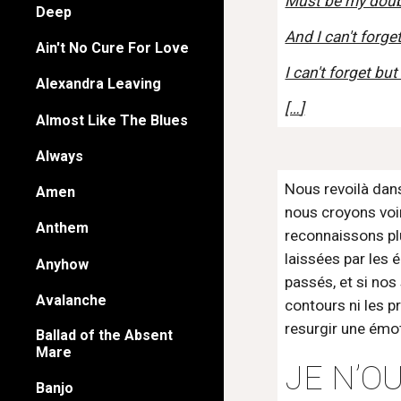
Must be my dou
Deep
And I can't forget
Ain't No Cure For Love
I can't forget bu
Alexandra Leaving
[…
]
Almost Like The Blues
Always
Nous revoilà dan
Amen
nous croyons voir
Anthem
reconnaissons plu
laissées par les 
Anyhow
passés, et si nos
Avalanche
contours ni les pr
resurgir une émot
Ballad of the Absent
Mare
JE N’OU
Banjo