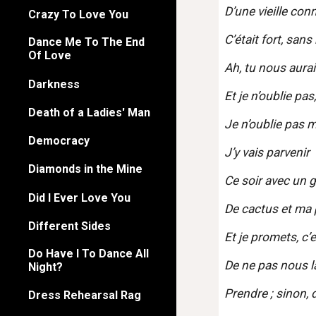
D’une vieille co
Crazy To Love You
C’était fort, sans
Dance Me To The End
Of Love
Ah, tu nous aurai
Darkness
Et je n’oublie pas
Death of a Ladies' Man
Je n’oublie pas m
Democracy
J’y vais parvenir
Diamonds in the Mine
Ce soir avec un 
Did I Ever Love You
De cactus et ma
Different Sides
Et je promets, c’e
Do Have I To Dance All
De ne pas nous l
Night?
Prendre ; sinon, 
Dress Rehearsal Rag