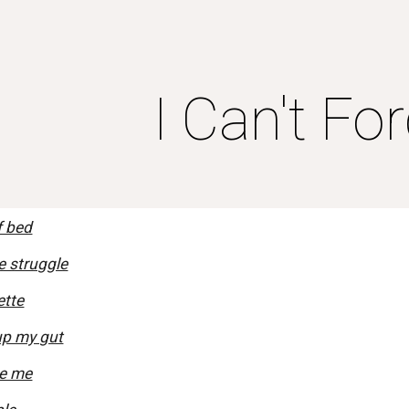
ip to main content
Skip to navigat
I Can't Fo
f bed
he struggle
ette
up my gut
be me