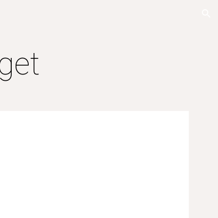
ion
rget