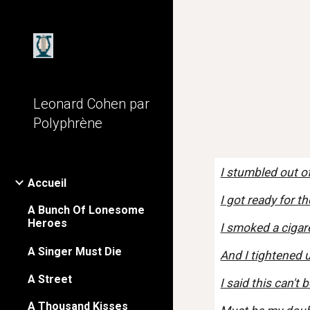
Sk
Leonard Cohen par
Polyphrène
I stumbled out o
Accueil
I got ready for t
A Bunch Of Lonesome
Heroes
I smoked a cigar
A Singer Must Die
And I tightened 
A Street
I said this can't 
A Thousand Kisses