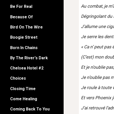
Au combat, je m’
Be For Real
Dégringolant du l
Because Of
J’allume une cig
Bird On The Wire
Je serre les dent
Boogie Street
« Ca n’ peut pas 
Born In Chains
(C’est) mon doubl
By The River's Dark
Et je n’oublie pas
Chelsea Hotel #2
Je n’oublie pas m
Choices
Je roule à toute 
Closing Time
Et vers Phoenix 
Come Healing
J’ai retrouvé l’a
Coming Back To You