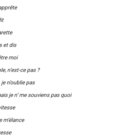
apprête
it
arette
s et dis
être moi
e, n’est-ce pas ?
, je n’oublie pas
ais je n’ me souviens pas quoi
vitesse
je m’élance
dresse