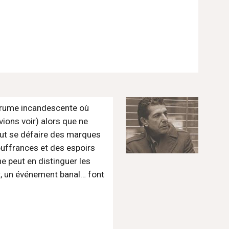
 brume incandescente où 
ons voir) alors que ne 
eut se défaire des marques 
uffrances et des espoirs 
 peut en distinguer les 
ant, un événement banal… font 