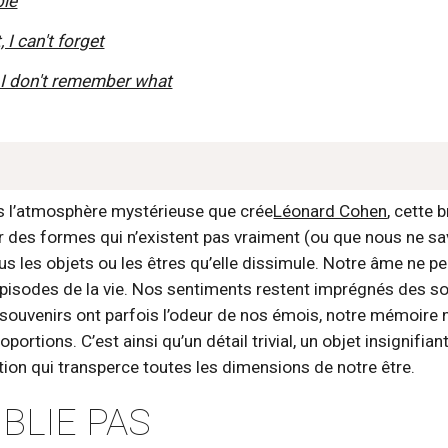
ble
, I can't forget
t I don't remember what
s l’atmosphère mystérieuse que crée
Léonard Cohen
, cette
 des formes qui n’existent pas vraiment (ou que nous ne savi
s les objets ou les êtres qu’elle dissimule. Notre âme ne p
épisodes de la vie. Nos sentiments restent imprégnés des so
 souvenirs ont parfois l’odeur de nos émois, notre mémoire ne
oportions. C’est ainsi qu’un détail trivial, un objet insignifi
ion qui transperce toutes les dimensions de notre être.
BLIE PAS 