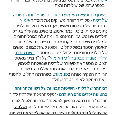
בכפר ערבי, שלוש לידות ורצח...
כישלון קונספציית האימוץ הסגור - סיפור ילדותה ונעוריה 
של דלית
 - פקידי הרווחה משווקים את מוסד ה
אימוץ
בפנטזיות של הצלחות ואושר, אך נמנעים מלדווח לציבור 
נתונים כמותיים כגון כמה אימוצים כשלו, מה עלה בגורל 
הילדים שננטשו ע"י המאמצים, ומה עלה בגורל ההורים 
המולידים שילדיהם נלקחו מהם בכפייה. בפועל מוסד 
האימוץ הסגור נכשל לחלוטין, ופוגע קשות בגופם ונפשם 
של הילדים והוריהם - להלן ציטוט מהספר "
בשם טובת 
הילד - אובדן וסבל בהליכי האימוץ
" של ד"ר מילי מאסס. 
הציטוט מספר את סיפורה של דלית שנשלחה לאימוץ 
בילדותה, ומאמציה זנחו אותה והתעללו בה. רשויות 
הרווחה הפקירו אותה ב
פנימיות
, וכשהרתה החליטו לחטוף 
את תינוקה לאימוץ טרם שנולד...
רציחתה של דלית - השיטות הבזויות של רשויות הרווחה 
בחטיפת ילדים טרם היוולדם 
- 
"טקס החניכה" של דלית ל"דור 
המדבר" היה דרמטי. בהמשך למסקנת "ועדת ההחלטה", לפיה 
יש להוציא מידי דלית את התינוקת מיד לאחר הלידה, 
נשלחה 
הודעה לכל בתי החולים בעיר ובה הוראה ליידע את רשויות 