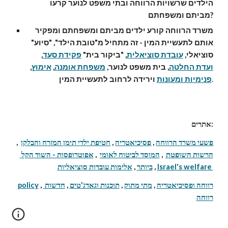
הילדים שרשויות הרווחה ובתי משפט לנוער קרעו 
מביתם ומשפחתם?
משרד הרווחה קורע ילדים מביתם ומשפחתם ומפקיר 
אותם לתעשיית המין - זה מתחיל מ"טובת הילד", "סיוע" 
סוציאלי, 
עובדת סוציאלית
, "ביקור בית" 
פקידת סעד
, 
ועדת החלטה
, בית משפט לנוער, 
משפחת אומנה
, 
אימוץ
, 
.
פנימיות ומעונות
 וירידה לרחוב לתעשיית המין
אתרים:
פשעי משרד הרווחה
 , 
פסיכיאטריה
 , 
חטיפת ילדי תימן המזרח והבלקן
  , 
הרשות השופטת
  , 
המוסד לביטוח לאומי
  , 
אפוטרופסות - השוד הקל 
Israel's welfare 
 , 
ביותר
 , 
אלימות עובדות סוציאליות
רווחה ופסיכיאטריה
 , 
מתי מתוק
 , 
תוכנות וגאדג'טים
 , 
חדשות 
 , 
policy
רווחה