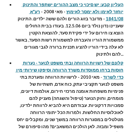
העליון קבע: יש סיכוי כי מצב ההורים ישתפר והתינוק 
יוחזר לאימו ולא ימסר לאימוץ
 - מאי 2008 - 
רע"א 
1841/08
 - מדובר בזוג הורים ולהם ששה ילדים. התינוק 
שעניינו נדון נולד ביום 12.5.06. בעודו בבית החולים 
הוצא צו חירום על ידי פקידת סעד, להוצאת הקטין 
ממשמורת הוריו והעברתו למשמורת רשות הסעד, באשר 
לא עלה בידי הוריו להציג תכנית ברורה לגבי מגורים 
להם ולתינוק...
קלונם של רשויות הרווחה ובתי משפט לנוער - נערות 
חוסות ברחו ממוסדות משרד הרווחה וסיפקו שירותי מין 
כדי לשרוד
 - 
מאי 2010 - לרשויות הרווחה ומערכת בתי 
משפט לנוער תקציבי עתק, כוח אדם, תשתיות של 
פנימיות משפחות אומנה מרכזי חירום, אולמות דיונים, 
מומחים, וחוק הנוער (טיפול והשגחה) מעניק להם 
סמכויות דרקוניות. עבודתם היא להביא לרווחת ילדינו, 
לאוכלוסיות החלשות. ולמרות הכל יתומי הרווחה 
מטלטלים במסגרות הרווחה במשך שנים, ומקבלים יחס 
משפיל ומבזה. לאן הולכים המשאבים? מהו סיפורם של 