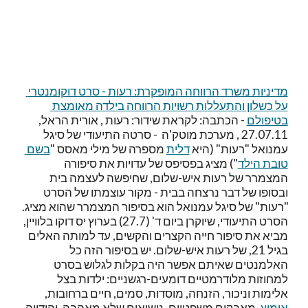
מדיניות משרד הרווחה המופקרת: רעות - סרט דוקומנטרי 
על כשלון והתעללות רשויות הרווחה בילדה מאומצת 
בטיפולם
 - הכתבה: לקראת שידור: רעות , אורית הראל, 
27.07.11 , מערכת מוטק'ה  - סרטה התיעודי של סיגל 
עמנואל "רעות" (היא 
דלית
 מספרה של מילי מאסס "
בשם 
טובת הילד
") מציג בפסיפס של עדויות את סיפורה 
המצמרר של רעות איש-שלום, שחיפשה לעצמה בית 
ובסופו של דבר נרצחה בבית - מקור עוצמתו של הסרט 
"רעות" של סיגל עמנואל הוא בסיפור המצמרר שהוא מציג. 
הסרט התיעודי, שיוקרן ביום ד' (27.7) בערוץ יס דוקו בלוויין, 
מביא את סיפור חייה הקצרים והקשים, עד למותה האלים 
בגיל 21, של רעות איש-שלום. יש בסיפור הזה כל 
האלמנטים שאיתם אפשר היה בקלות לגלוש בסרט 
למחוזות מלודרמטיים דומעים-רגשניים: ילדות בצל 
אלימות וניכור, הזנחה, מוסדות, סמים, חיים ברחובות, 
אימוץ
, מאבקים משפטיים, נישואים שלא מאהבה, יהודייה 