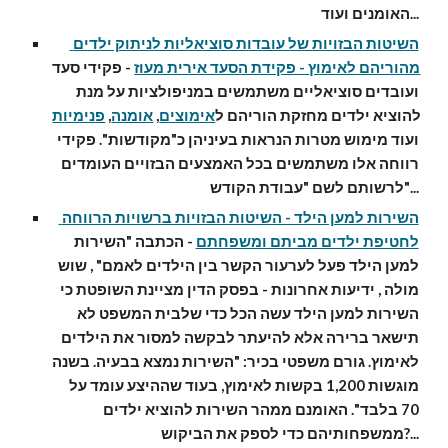
האומנים ועוד...
השיטות הבזויות של עובדות סוציאליות לניתוק ילדים 
מהוריהם לאימוץ - פקידת הסעד אירית מעוז
 - פקידי סעד 
ועובדים סוציאליים משתמשים במניפולציות על מנת 
להוציא ילדים מחזקת הוריהם ל
אימוצים
, 
אומנה
, 
פנימיות
ועוד מימוש מטרות הנראות בעיניהן כ"מקודשות". פקידי 
רווחה אלו משתמשים בכל האמצעים הבזויים העומדים 
לרשותם לשם "עבודת הקודש"...
השירות למען הילד - השיטות הבזויות ברשויות הרווחה 
לחטיפת ילדים מביתם ומשפחתם
 - הכתבה "השירות 
למען הילד פעל לערעור הקשר בין הילדים לאמם" , שוש 
מולה , ידיעות אחרונות - בפסק הדין מציינת השופטת כי 
השירות למען הילד עשה הכל כדי שלבית המשפט לא 
תישאר ברירה אלא להיעתר לבקשה למסור את הילדים 
לאימוץ. גורם משפטי בכיר: "השירות נמצא בבעיה. בשנה 
מוגשות 1,200 בקשות לאימוץ, בעוד שההיצע עומד על 
70 בלבד". האומנם ממהר השירות להוציא ילדים 
ממשפחותיהם כדי לספק את הביקוש?...