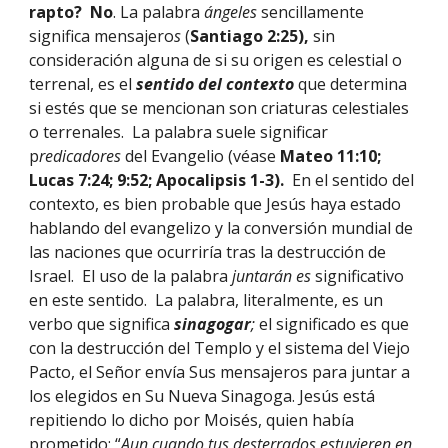
rapto?  No
. La palabra 
ángeles 
sencillamente 
significa mensajero
s 
(
Santiago 2:25), 
sin 
consideración alguna de si su origen es celestial o 
terrenal, es el 
sentido del contexto 
que determina 
si estés que se mencionan son criaturas celestiales 
o terrenales.  La palabra suele significar 
p
redicadores 
del Evangelio (véase 
Mateo 11:10; 
Lucas 7:24; 9:52; Apocalipsis 1-3).  
En el sentido del 
contexto, es bien probable que Jesús haya estado 
hablando del evangelizo y la conversión mundial de 
las naciones que ocurriría tras la destrucción de 
Israel.  El uso de la palabra 
juntarán es 
significativo 
en este sentido.  La palabra, literalmente, es un 
verbo que significa 
sinagogar
; 
el significado es que 
con la destrucción del Templo y el sistema del Viejo 
Pacto, el Señor envía Sus mensajeros para juntar a 
los elegidos en Su Nueva Sinagoga. Jesús está 
repitiendo lo dicho por Moisés, quien había 
prometido: “
Aun cuando tus desterrados estuvieren en 