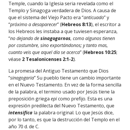
Temple, cuando la Iglesia seria revelada como el 
Templo y Sinagoga verdadera de Dios. A causa de 
que el sistema del Viejo Pacto era “
anticuado
” y 
“
próximo a desaparecer
” (
Hebreos 8:13
), el escritor a 
los Hebreos les instaba a que tuviesen esperanza, 
“
no dejando de 
sinagogarnos
, como algunos tienen 
por costumbre, sino exportándonos; y tanto mas, 
cuanto veis que aquel día se acerca
” (
Hebreos 10:25
; 
véase 
2 Tesalonicenses 2:1-2
).
La promesa del Antiguo Testamento que Dios 
“
sinagogaria
” Su pueblo tiene un cambio importante 
en el Nuevo Testamento. En vez de la forma sencilla 
de la palabra, el termino usado por Jesús tiene la 
preposición griega 
epi 
como prefijo. Esta es una 
expresión predilecta del Nuevo Testamento, que 
intensifica 
la palabra original. Lo que Jesús dice, 
por lo tanto, es que la destrucción del Templo en el 
año 70 d. de C.