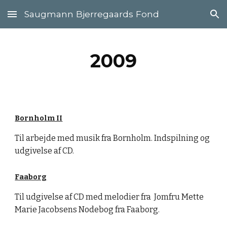
Saugmann Bjerregaards Fond
Skip to main content
Skip to navigation
2009
Bornholm II
T
il arbejde med musik fra Bornholm. Indspilning og 
udgivelse af CD.
Faaborg
T
il udgivelse af CD
 med melodier fra 
 Jomfru Mette 
Marie Jacobsens Nodebog fra Faaborg.