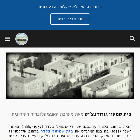
ברוכים הבאים לאנציקלופדיה העירונית
Skip to main content
Skip to navigation
תל.אביב.פדיה
בית שמעון גורודנצ'יק
מאת מערכת האנציקלופדיה העירונית
הבית ברחוב בלפור 13 נבנה על ידי שמואל בלדר (1884-1937) באותה
השנה (1925) בה בנה המהנדס את
בית שמואל בלדר
ברחוב אידלסון 31
פינת רחוב ביאליק. הבית נבנה עבור שמעון גורודנצ'יק ורעייתו צביה לבית