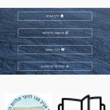
לדף הבית 🏠
הרשמה לניוזלטר 📰
דברו איתנו ☎
תודה על תרומתכם 🙏