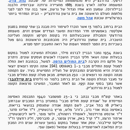
לויצקי. גורודנצ'יק היא מהמשפחות המייסדות של שכונת
נווה צדק
.
המשפחה עלתה לארץ בשנת 1885 מהעיירה גרודנה שברוסיה הלבנה
(ביילורוס). שמעון הוא אחיו הגדול של גרשון, אשר בנה עוד לפני לפני
מלחמת העולם הראשונה את בית גרשון גורודנצ'יק - הבית המזרחי ביותר
בפרצלציית שכונת
אהל משה
.
הבית ברחוב בלפור 13 אשר הוכרז לשימור היה מבנה בן שתי קומות בסגנון
אקלקטי: באמצעיתו חדר המדרגות ומשני הצדדים אגפים זהים. משפחת
גורודצקי והמכולת ששבבעלותם היו בקומת הקרקע והקומה העליונה
הושכרה. בית שמעון גורודנצ'יק היה מהכתובות הראשונות בהם פעל
בשכירות בית הספר למסחר ושפות של רואה החשבון יוסף ספרא.
בשנת 1934 נמכר הבניין לברנט מילר, המכולת המשיכה לפעול במקום
בבעלות שונה ושאר חלקי הבניין הושכרו לאנשים ועסקים שונים. היתרון
של חלקם היה הקרבה ל
בית החולים הדסה
. למשל, בכתובת זאת החלה
לפעול קופת החולים מכבי ב-
אותה הקימו רופאים יוצאי
1 באוגוסט 1941
גרמניה והיא מהסימנים המובהקים של העליה החמישית בעיר. עם הקמתה
מנתה הקופה 10 רופאים וכ- 250 מבוטחים. מכאן פעלה קופת החולים מכבי
עד מעבר הנהלת הקופה אל הבית ברחוב בלפור 10 (לימים
בית טיילהבר
)
אשר נחנך בסוף שנת 1951. גם לאחר המעבר, המשיכו מרפאות הקופה
לפעול בבית גורודנצ'יק.
באתר קופ"ח מכבי נכתב כי ב-23 ספטמבר 1940 התכנסה האסיפה
המייסדת של 'אגודת קופת חולים מכבי' במועדון ברית המכבים שברחוב
ביאליק 18 בתל אביב, לשם הקמת אגודה שתעסוק בנושאי בריאות.
באסיפה נכחו אורי נדב, ג'ורג' פלש, פריץ ברנשטיין, ד"ר אליהו סדגר,
ד"ר ארנסט פרוידנטל, לאופולד רוטהולץ, ולטר פופר, ליאו ליכטנשטיין,
ארתור הרצוג, ד"ר קרל באק, ארוין צנטנר, ק. סוברסקי, זליג רוזצקי וד"ר
פליקס טיילבהר. עסק אחר שפעל במקום במשך עשרות שנים היה המכון
ובית המלאכה לאורטופדיה בבעלות שמואל (סאם) שפי.