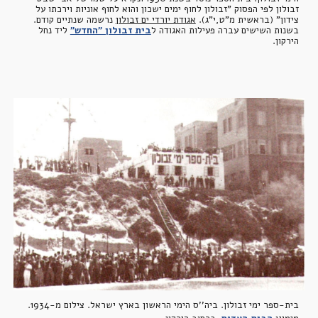
זבולון לפי הפסוק "זבולון לחוף ימים ישכון והוא לחוף אוניות וירכתו על 
צידון" (בראשית מ"ט,י"ג). 
אגודת יורדי ים זבולון
 נרשמה שנתיים קודם. 
בשנות השישים עברה פעילות האגודה ל
בית זבולון "החדש"
 ליד נחל 
הירקון.
בית-ספר ימי זבולון. ביה''ס הימי הראשון בארץ ישראל. צילום מ
-
1934. 