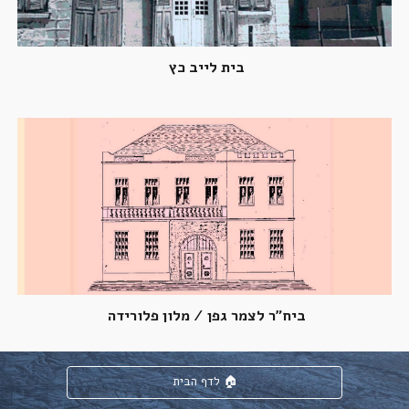
בית לייב כץ 
ביח"ר לצמר גפן / מלון פלורידה 
לדף הבית 🏠