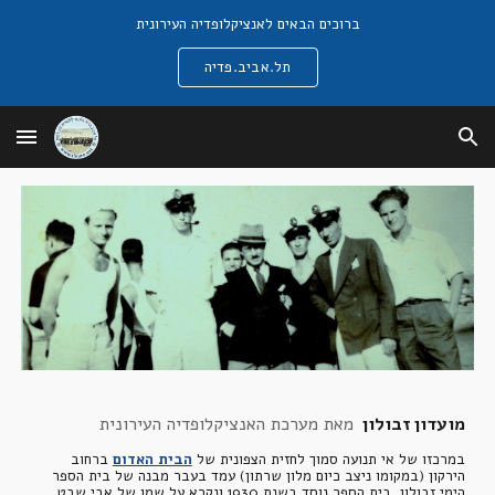
ברוכים הבאים לאנציקלופדיה העירונית
Skip to main content
Skip to navigation
תל.אביב.פדיה
מועדון זבולון  
מאת מערכת האנציקלופדיה העירונית
במרכזו של אי תנועה סמוך לחזית הצפונית של
הבית האדום
 ברחוב 
הירקון (במקומו ניצב כיום מלון שרתון) עמד בעבר מבנה של בית הספר 
הימי זבולון. בית הספר נוסד בשנת 1930 ונקרא על שמו של אבי שבט 