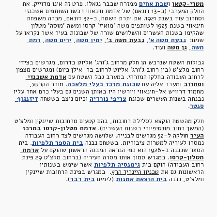
מטרי-קטאן
 ו
שבת אחים
 ממזרח שכבר נגאלו. פרט זה אינו מדוייק. את 
החלק המערבי (כ-13 דונאם) של אדמת חינאווי רכשו השותפים אשכנזי 
וסחרוב עוד בשנת 1921. את יתרת השטח, כ-32 דונאם, מכרה משפחת 
חינאווי בשנת 1925 לשותפים משה 
'
מואיז
'
 קרסו ומשה 
'
מוסה
' 
מטלון 
שהקימו בשנות העשרים והשלושים שורה של שכונות בעיר אשר נקראו על 
שמם:
גבעת משה א'
, 
גבעת משה ב'
,
ימין משה
,
ירים משה
,
רמת 
משה
,
גן משה
 ועוד. 
גבולות השטח שנרכש הן חלק מרחוב ג'ורג' אליוט בדרום, מגרשים בצידי 
רחוב מלצ'ט (בין רחוב ג'ורג' אליוט לרחוב בר-אילן כיום) ומגרשים מצפון 
לרחוב העבודה בחלקו המזרחי. במערב גבל השטח עם 
אדמת אשכנזי 
וסחרוב
 ומעבר אליה עם
שכונת מרכז בעלי מלאכה
. מוכר הקרקע, 
מחמוד דרוויש אל-חינאווי ויורשיו היו באותן השנים גם בעלי כרם אחר עליו 
נבנתה בשנות העשרים שכונת
צריפי נורדיה
 וכיום ניצב בשטחה
דיזנגוף 
סנטר
.
חלק מהשטח הוקצא לסלילת רחובות, בהם קטעים מרחובות שיינקין ומלצ'ט 
(המשך רחוב מונטיפיורי בשנות העשרים). 
אדמת מטלון-קרסו במרכז 
העיר
 חולקה ל-52 מגרשים לבנייה. שלושה מגרשים לצד רחוב העבודה 
נמסרו לעיריה למטרות ציבוריות. בשטחם נבנה
בית הספר תלפיות
. בית 
הספר שנבנה ב-1926 הוא כפי הנראה המבנה הראשון שהוקם על 
אדמת 
מטלון-קרסו
. במגרש סמוך אותו מסרה העיריה (ברחוב מלצ'ט 29 פינת 
רחוב העבודה) הוקם בית
גימנסיה תלפיות
 אשר שימש בשנותיו 
הראשונות גם את 
טכניון היינריך הרץ
.  במגרש בפינת הרחובות שיינקין 
ומלצ'ט, נבנה
בית הוצאת אמנות
 (לימים
בית דבר
).