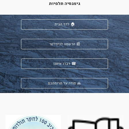
גימנסיה תלפיות
לדף הבית 🏠
הרשמה לניוזלטר 📰
דברו איתנו ☎
תודה על תרומתכם 🙏