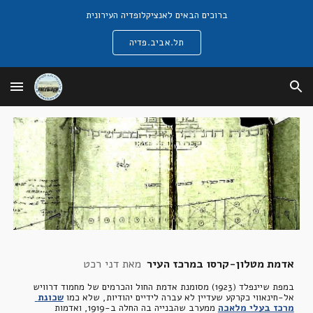
ברוכים הבאים לאנציקלופדיה העירונית
Skip to main content
Skip to navigation
תל.אביב.פדיה
אדמת מטלון-קרסו במרכז העיר  
מאת דני רכט
במפת שיינפלד (1923) מסומנת אדמת החול והכרמים של מחמוד דרוויש 
אל-חינאווי כקרקע שעדיין לא עברה לידיים יהודיות, שלא כמו
שכונת 
מרכז בעלי מלאכה
 ממערב שהבנייה בה החלה ב-1919, ואדמות 