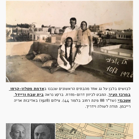
לבושים בלבן על גג אחד מהבתים הראשונים שנבנו ב
אדמת מטלון-קרסו 
במרכז העיר
. המבט לכיוון דרום-מזרח. ברקע נראה 
בית שבח ורייזל 
אשכנזי
 (שד"ר 88 פינת רחוב בלפור 44). צילום (1928) באדיבות אריה 
רייכמן. תודה לשולה וידריך.