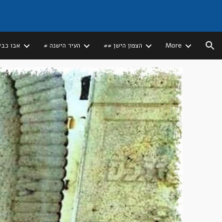
ion
More
## הצפון הישן
# העיר הישנה
# אבו כב