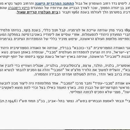
התחנה המרכזית הישנה
 והרחוב הקצר נקרא מא
וב בן יהודה הסמוך, שכר לצורך הבנייה את שירותיו של המהנדס 
היינץ ריפנברג
בית העלמין קריית שאול
. 
הראשונה, שהיתה בארץ ישראל בשנת 1932 ביזמתו של יוסף יקותיאלי.
ה", מפני שלא הסכים לכוונה הפוליטי.
טר בתל-אביב, בכ"ב תמוז תש"ו (21.7.1946) ונקבר בבית העלמין הישן. בנותיו : רות אשת מ. צדיק, חוה .