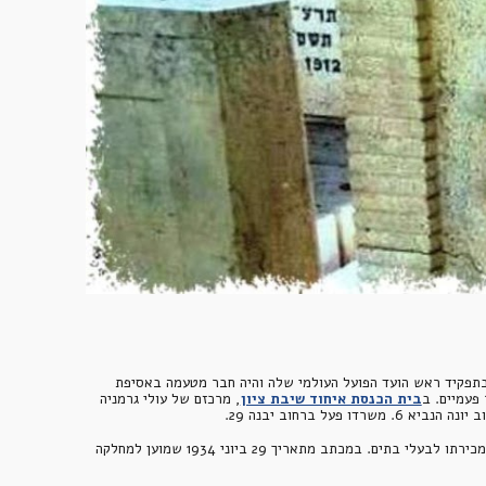
 חרוט סמל אגודת הספורט מכבי שד"ר הרמן ללבר היה מראשיה, כיהן בתפקיד ראש הועד הפועל העולמי שלה והיה חבר מטעמה באסיפת 
 פעמיים. ב
בית הכנסת איחוד שיבת ציון
, מרכזם של עולי גרמניה 
דו פעל ברחוב יבנה 29.
 נקראה לעיתים גם תל נורדאו צפון. הכוונה לאזור לצד רחוב בן יהודה אשר נרכש על ידי בנק המזרחי שיזם את הפרצלציה בשטח ואת מכירתו לבעלי בתים. במכתב מתאריך 29 ביוני 1934 שמוען למחלקה 