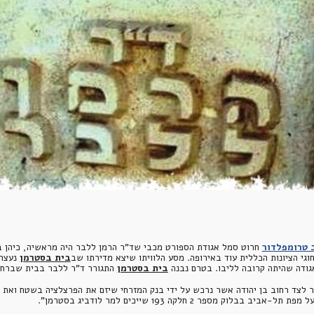
 טרומפלדור
וגי הציונות הכללית עוד באירופה. מסע הלוויתו שיצא מדירתו שב
בית בסטרמן
 נעצר
גודה שהיתה קרובה לליבו. בטרם נבנה 
בית בסטרמן
 התגורר ד"ר ללבר בבית שברחוב יונה הנביא 6. משר