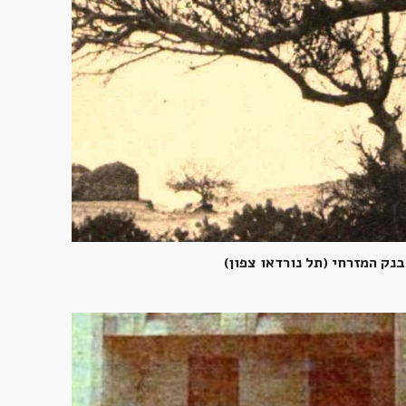
נק המזרחי (תל נורדאו צפון)