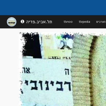
Sk
❶ תל.אביב.פדיה
הערכים
tlvpedia
tlv100