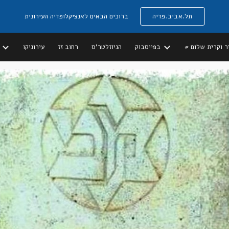
תל.אביב.פדיה
ברוכים הבאים לאנציקלופדיה העירונית
ip to main content
Skip to navigat
יר וקרית שלום
בפייסבוק
הניוזלטר'ס
רחוב זז
עירוניקו