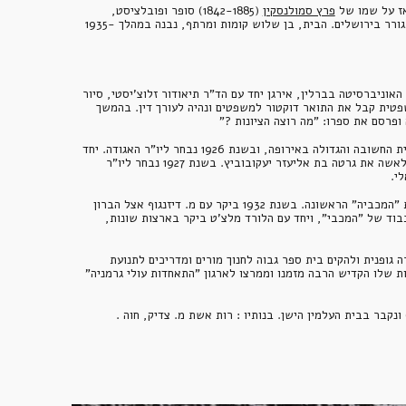
ז על שמו של 
פרץ סמולנסקין
 (1842-1885) סופר ופובלציסט, 
 שהתגורר בירושלים. הבית, בן שלוש קומות ומרתף, נבנה במהלך 1935-
בן משה (מוריץ) ולאמו ארנסטינה לבית קלישר. נולד ב-9 לאוגוסט 1891 בעיר פוזן שהיתה שייכת אז לגרמניה. קבל חנוך כללי, בשנת 1913, בהיותו תלמיד האוניברסיטה בברלין, אירגן יחד עם הד"ר תיאודור זלוצ'יסטי, סיור 
ראשון לארץ-ישראל, שבו לקחו חלק תלמידי האוניברסיטה היהודים חברי המועדון היהודי להתעמלות. אחרי שסיים את לימודיו באוניברסיטה במחלקה המשפטית קבל את התואר דוקטור למשפטים ונהיה לעורך דין. בהמשך 
יד ביד עם עבודה ציונית נמרצת פעל למען הספורט העברי והיה ממארגני האגודה הספורטיבית "בר-כוכבא" בברלין, שהיתה אז האגודה הספורטיבית היהודית החשובה והגדולה באירופה, ובשנת 1926 נבחר ליו"ר האגודה. יחד 
עם האגודות הספורטיביות היהודיות בארצות מזרח אירופה, הבלקן וארץ-ישראל, היה זה הגרעין להסתדרות העולמית "מכבי", שנוסדה באותן השנים. נשא לאשה את גרטה בת אליעזר יעקובוביץ. בשנת 1927 נבחר ליו"ר 
במשך שנים רצופות ביקר בארצות פולין, יוגוסלביה, הונגריה, ליטה, אוסטריה, בלגיה, הולנד, צרפת, צ'כוסלובקיה, בולגריה, אנגליה ושווייץ כדי להכין את "המכביה" הראשונה. בשנת 1932 ביקר עם מ. דיזנגוף אצל הברון 
רוטשילד ואצל הלורד מלצ'ט, כדי להזמין אותם ל"מכביה" הראשונה בא"י, והצליח למשוך את הלורד מלצ'ט אל "המכבי" והלה גם הסכים להבחר לנשיא הכבוד של "המכבי", ויחד עם הלורד מלצ'ט ביקר בארצות שונות, 
בשנת 1934 השתקע בארץ והיה פעיל ב"מכבי". במשך זמן מה היה ראש אגודת "מכבי-עתיד" וחבר מרכז "המכבי". אחד מחלומותיו היה ליצור מכון להכשרה גופנית ולהקים בית ספר גבוה לחנוך מורים ומדריכים לתנועת 
הספורט הלאומית. כשניגשו לבנות את בית ה"מכבי" בתל-אביב היה מראשי הקורטוריום של הבנין הזה. בארץ הועמד כאילו בצל וכדי לתת מוצא לאקטיביות שלו הקדיש הרבה מזמנו וממרצו לארגון "התאחדות עולי גרמניה" 