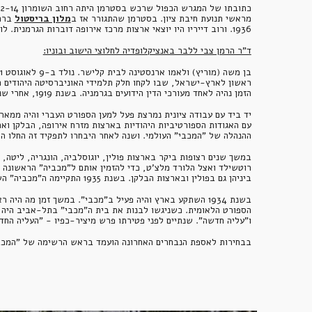
כתובתו של המגרש הכפול שרכש בסטרמן היתה רחוב השומרון 12-14. לימים נדד רחוב השומרון אל גבול 
מראשי תנועת חיבת ציון. בסטרמן שהתגורר אז ב
מלון בריסטול
 ברח
1936. ורוב דייריו היו יוצאי ארצות מרכז אירופה דוברות הגרמנית. לודביג בסטרמן הלך לעולמו בשנת 1962 וקבור ב
ד"ר הרמן צבי ללבר באנציקלופדיה לחלוצי הישוב ובוניו:
הזמן נהיה לאחד מעורכי הדין הידועים בגרמניה. בשנת 1919, אחרי שנסתיימה מלחמת העולם הראשונה, שימש מזכיר כללי של ההסתדרות הציונית בגרמניה ופרסם את ספרו: "מה רוצה הציונות ?"
ההנהלה של "המכבי" העולמי. ושנה לאחר היבחרו לתפקיד זה החלו ההכנות ל"מכביה" 
ביניהן גם בפולין ובארצות הבלקן. בשנת 1935 התקיימה ה"מכביה" השניה ברוב פאר והדר, הודות לפעולתו ועזרתו הכבירה והמסורה.
ו"עליה חדשה". שנתיים לפני פטירתו פרש מיציר-כפיו - "העליה החדש
בבחירות לאספת הנבחרים האחרונה הועמד בראש הרשימה של "המכבי" ונבחר לאספת הנבחרים בתש"ה. נפ