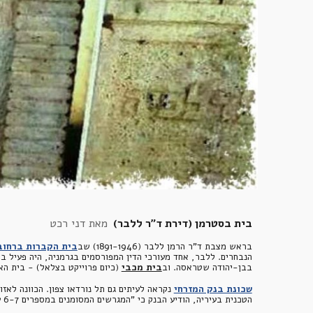
בית בסטרמן (דירת ד"ר ללבר)  
מאת דני רכט
בראש מצבת ד"ר הרמן ללבר (1891-1946) שב
בית הקברות ברחוב
הנבחרים. ללבר, אחד מעורכי הדין המפורסמים בגרמניה, היה פעיל בח
בבן-יהודה שטראסה. וב
בית מכבי
 (כיום פרוייקט בצלאל) - בית הא
שכונת בנק המזרחי
הטכנית בעיריה, הודיע הבנק כי "המגרשים המסומנים במספרים 6-7 על מפת תל-אביב בבלוק מספר 2 חלקה 193 שייכים למר לודביג בסטרמן". 