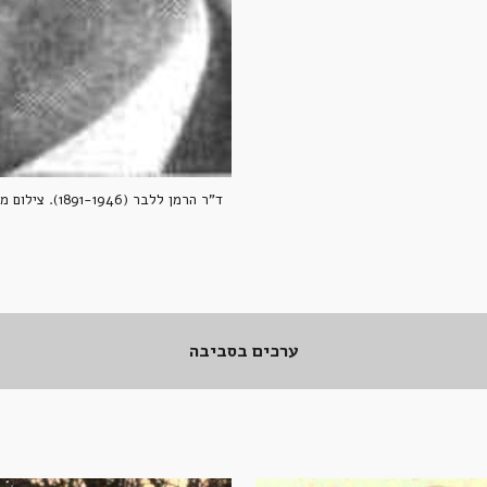
ד"ר הרמן ללבר (1891-1946). צילום מהאנציקלופדיה לחלוצי הישוב ובוניו.
ערכים בסביבה