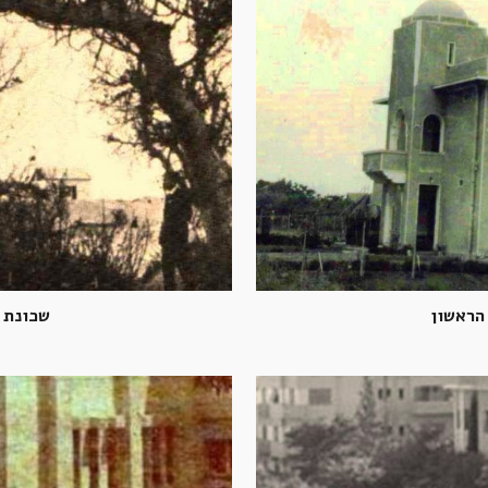
הראשון
שכונת ב