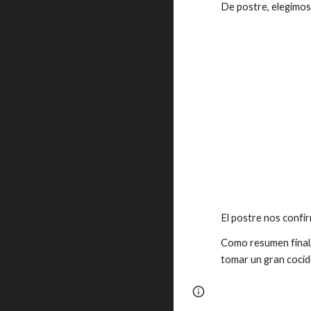
De postre, elegimos 
El postre nos confi
Como resumen final,
tomar un gran cocid
Page
Google Sites
updated