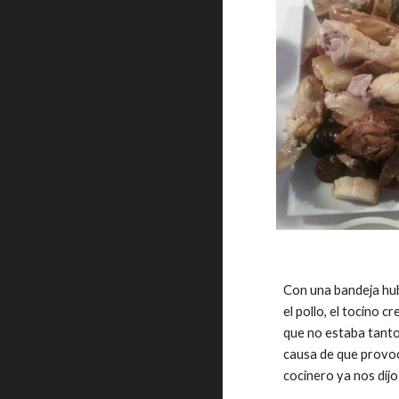
Con una bandeja hub
el pollo, el tocino 
que no estaba tanto
causa de que provoc
cocinero ya nos dij