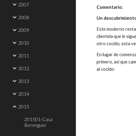
2007
Comentario:
2008
Un descubrimiento
Este moderno restau
2009
clientela que le sig
2010
otro cocido, esta v
En lugar de comenza
2011
primero, así que ca
2012
al cocido:
2013
2014
2015
201501-Casa
Berenguer