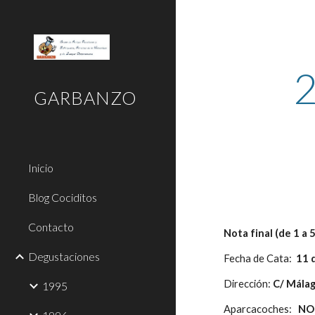
Sk
2
GARBANZO
Inicio
Blog Cociditos
Contacto
Nota final (de 1 a 5):
Degustaciones
Fecha de Cata:  
11 
Dirección:
 C/ Málaga
1995
Aparcacoches:
   NO  