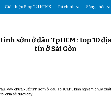
Giới thiệu Blog 221 NTMK
Tài chính
Sống khỏe
ip to main content
Skip to navigat
tinh sớm ở đâu TpHCM : top 10 địa 
tín ở Sài Gòn
râu. Vậy chữa xuất tinh sớm ở đâu TpHCM?, kinh nghiệm chữa xuất t
tôi chia sẻ dưới đây.