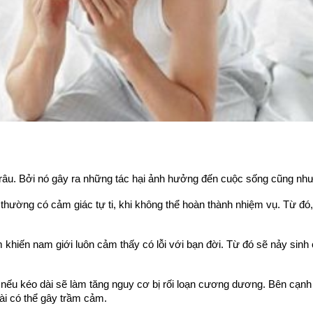
 râu. Bởi nó gây ra những tác hại ảnh hưởng đến cuộc sống cũng nh
 thường có cảm giác tự ti, khi không thể hoàn thành nhiệm vụ. Từ đ
hiến nam giới luôn cảm thấy có lỗi với bạn đời. Từ đó sẽ nảy sinh c
nếu kéo dài sẽ làm tăng nguy cơ bị rối loạn cương dương. Bên cạn
dài có thể gây trầm cảm.