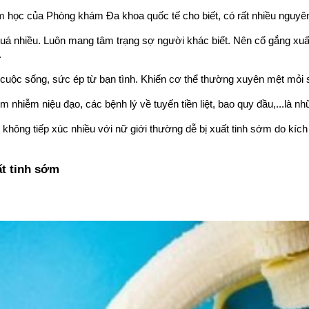
m học của Phòng khám Đa khoa quốc tế cho biết, có rất nhiều nguyên
uá nhiều. Luôn mang tâm trạng sợ người khác biết. Nên cố gắng xuấ
.
 cuộc sống, sức ép từ bạn tình. Khiến cơ thể thường xuyên mệt mỏi sẽ
nhiễm niệu đạo, các bệnh lý về tuyến tiền liệt, bao quy đầu,...là nh
 không tiếp xúc nhiều với nữ giới thường dễ bị xuất tinh sớm do kích
ất tinh sớm