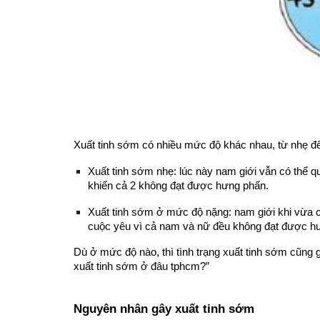
Xuất tinh sớm có nhiều mức độ khác nhau, từ nhẹ đế
Xuất tinh sớm nhẹ: lúc này nam giới vẫn có thể q
khiến cả 2 không đạt được hưng phấn.
Xuất tinh sớm ở mức độ nặng: nam giới khi vừa c
cuộc yêu vì cả nam và nữ đều không đạt được hư
Dù ở mức độ nào, thì tình trạng xuất tinh sớm cũng
xuất tinh sớm ở đâu tphcm?”
Nguyên nhân gây xuất tinh sớm