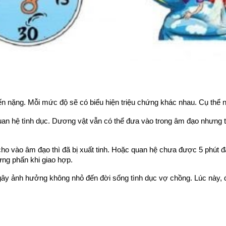
n nặng. Mỗi mức độ sẽ có biểu hiện triệu chứng khác nhau. Cụ thể 
uan hệ tình dục. Dương vật vẫn có thể đưa vào trong âm đạo nhưng th
ho vào âm đạo thì đã bị xuất tinh. Hoặc quan hệ chưa được 5 phút đ
ng phấn khi giao hợp.
 gây ảnh hưởng không nhỏ đến đời sống tình dục vợ chồng. Lúc này,