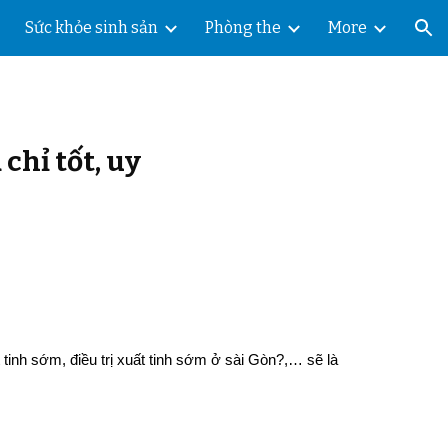
Sức khỏe sinh sản
Phòng the
More
ion
chỉ tốt, uy
inh sớm, điều trị xuất tinh sớm ở sài Gòn?,… sẽ là