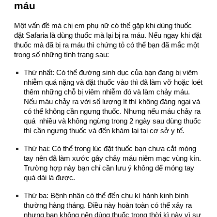
máu
Một vấn đề mà chị em phụ nữ có thể gặp khi dùng thuốc
đặt Safaria là dùng thuốc mà lại bị ra máu. Nếu ngay khi đặt
thuốc mà đã bị ra máu thì chứng tỏ có thể bạn đã mắc một
trong số những tình trạng sau:
Thứ nhất: Có thể đường sinh dục của bạn đang bị viêm
nhiễm quá nặng và đặt thuốc vào thì đã làm vỡ hoặc loét
thêm những chỗ bị viêm nhiễm đó và làm chảy máu.
Nếu máu chảy ra với số lượng ít thì không đáng ngại và
có thể không cần ngưng thuốc. Nhưng nếu máu chảy ra
quá nhiều và không ngừng trong 2 ngày sau dùng thuốc
thì cần ngưng thuốc và đến khám lại tại cơ sở y tế.
Thứ hai: Có thể trong lúc đặt thuốc bạn chưa cắt móng
tay nên đã làm xước gây chảy máu niêm mạc vùng kín.
Trường hợp này bạn chỉ cần lưu ý không để móng tay
quá dài là được.
Thứ ba: Bệnh nhân có thể đến chu kì hành kinh bình
thường hàng tháng. Điều này hoàn toàn có thể xảy ra
nhưng bạn không nên dùng thuốc trong thời kì này vì sự