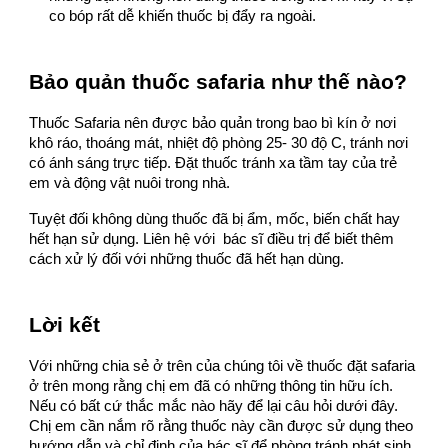
co bóp rất dễ khiến thuốc bị đẩy ra ngoài.
Bảo quản thuốc safaria như thế nào?
Thuốc Safaria nên được bảo quản trong bao bì kín ở nơi
khô ráo, thoáng mát, nhiệt độ phòng 25- 30 độ C, tránh nơi
có ánh sáng trực tiếp. Đặt thuốc tránh xa tầm tay của trẻ
em và động vật nuôi trong nhà.
Tuyệt đối không dùng thuốc đã bị ẩm, mốc, biến chất hay
hết hạn sử dụng. Liên hệ với bác sĩ điều trị để biết thêm
cách xử lý đối với những thuốc đã hết hạn dùng.
Lời kết
Với những chia sẻ ở trên của chúng tôi về thuốc đặt safaria
ở trên mong rằng chị em đã có những thông tin hữu ích.
Nếu có bất cứ thắc mắc nào hãy để lại câu hỏi dưới đây.
Chị em cần nắm rõ rằng thuốc này cần được sử dụng theo
hướng dẫn và chỉ định của bác sĩ để phòng tránh phát sinh