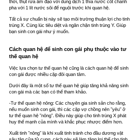
thời, thụt rửa âm đạo với dung dịch 1 thìa nước cốt chanh
pha với 1 lít nước sôi để nguội trước khi quan hệ.
Tất cả sự chuẩn bị này sẽ tạo môi trường thuận lợi cho tinh
trùng X. Cùng lúc tiêu diệt và ngăn chặn tinh trùng Y. Giúp
bạn sinh con gái như ý muốn.
Cách quan hệ để sinh con gái phụ thuộc vào tư
thế quan hệ
Việc lựa chọn tư thế quan hệ cũng là cách quan hệ để sinh
con gái được nhiều cặp đôi quan tâm.
Dưới đây là một số tư thế quan hệ giúp tăng khả năng sinh
con gái mà các bạn có thể tham khảo.
-Tư thế quan hệ nông: Các chuyên gia sinh sản cho rằng,
nếu muốn sinh con gái, thì các cặp vợ chồng nên "yêu" ở
tư thế quan hệ "nông". Điều này giúp cho tinh trùng X phát
huy thế mạnh của mình và khắc phục nhược điểm hơn.
Xuất tinh "nông" là khi xuất tinh tránh cho đầu dương vật
sâu tận cửa tử cung, cách này sẽ làm tăng lợi thế cho tinh