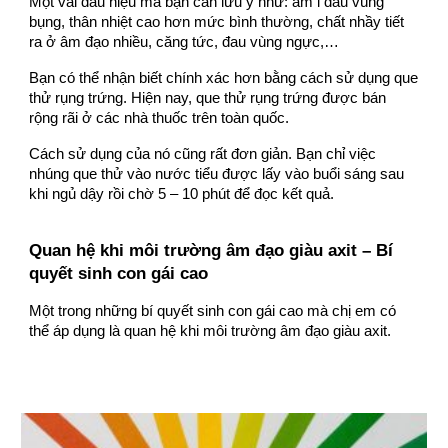
Một vài dấu hiệu mà bạn cần lưu ý như: âm ỉ đau vùng
bụng, thân nhiệt cao hơn mức bình thường, chất nhầy tiết
ra ở âm đạo nhiều, căng tức, đau vùng ngực,…
Bạn có thể nhận biết chính xác hơn bằng cách sử dụng que
thử rụng trứng. Hiện nay, que thử rụng trứng được bán
rộng rãi ở các nhà thuốc trên toàn quốc.
Cách sử dụng của nó cũng rất đơn giản. Bạn chỉ việc
nhúng que thử vào nước tiểu được lấy vào buổi sáng sau
khi ngủ dậy rồi chờ 5 – 10 phút để đọc kết quả.
Quan hệ khi môi trường âm đạo giàu axit – Bí
quyết sinh con gái cao
Một trong những bí quyết sinh con gái cao mà chị em có
thể áp dụng là quan hệ khi môi trường âm đạo giàu axit.