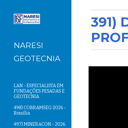
Sk
391)
PRO
NARESI
GEOTECNIA
LAN - ESPECIALISTA EM
FUNDAÇÕES PESADAS E
GEOTECNIA
498) COBRAMSEG 2026 -
Brasília
497) MINERACON - 2026