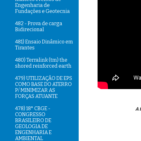
Engenharia de
Fundações e Geotecnia
482 - Prova de carga
Bidirecional
481) Ensaio Dinâmico em
Tirantes
480) Terralink (tm) the
shored reinforced earth
479) UTILIZAÇÃO DE EPS
COMO BASE DO ATERRO
P/ MINIMIZAR AS
FORÇAS ATUANTE
478) 18° CBGE -
A 
CONGRESSO
BRASILEIRO DE
GEOLOGIA DE
ENGENHARIA E
AMBIENTAL