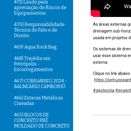
471) Laudo para
apreciação de Riscos de
Equipamentos
470) Responsabilidade
As áreas externas q
Técnica de Fato e de
drenagem sub-horizo
Direito
usada em projetos d
469) Aqua Rock Bag
Os sistemas de dren
usar esse sistema e
468) Trajédia em
externa.
Petrópolis -
Escorregamentos
Clique no link abaix
https://petruciosan
467) COBRANSEG 2024 -
BALNEÁRIO CAMBORIÚ
#geotecnia
#engenha
466) Estacas Metálicas
Cravadas
465) BLOCOS DE
CONCRETO PRÉ
MOLDADO DE CONCRETO