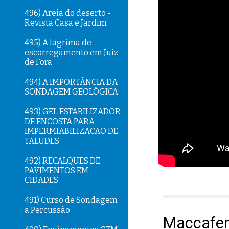
496) Areia do deserto -
Revista Casa e Jardim
495) A lagrima de
escorregamento em Juiz
de Fora
494) A IMPORTÂNCIA DA
SONDAGEM GEOLÓGICA
493) GEL ESTABILIZADOR
DE ENCOSTA PARA
IMPERMIABILIZACAO DE
TALUDES
492) RECALQUES DE
PAVIMENTOS EM
CIDADES
491) Curso de Sondagem
a Percussão
Maccaferr