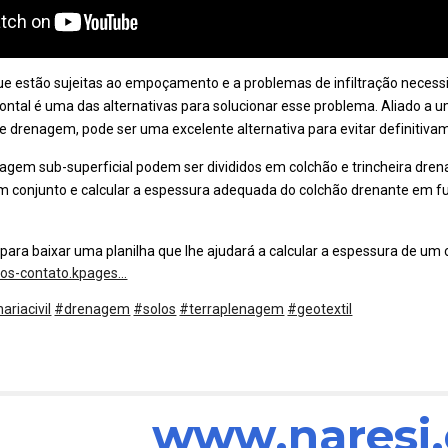
ue estão sujeitas ao empoçamento e a problemas de infiltração necess
ntal é uma das alternativas para solucionar esse problema. Aliado a 
e drenagem, pode ser uma excelente alternativa para evitar definitiva
agem sub-superficial podem ser divididos em colchão e trincheira dre
m conjunto e calcular a espessura adequada do colchão drenante em fu
o para baixar uma planilha que lhe ajudará a calcular a espessura de um
tos-contato.kpages...
riacivil
#drenagem
#solos
#terraplenagem
#geotextil
www.naresi