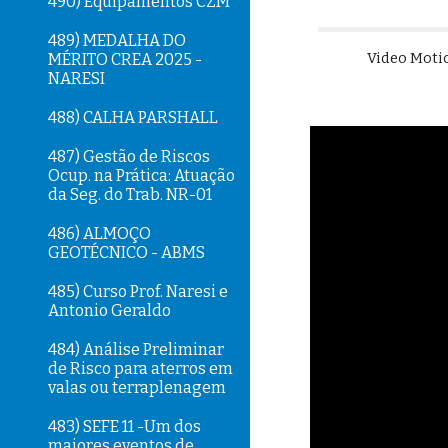
490) Equipamentos CZM
489) MEDALHA DO
Video Motio
MÉRITO CREA 2025 -
NARESI
488) CALHA PARSHALL
487) Gestão de Riscos
Ocup. na Prática: Atuação
da Seg. do Trab. NR-01
486) ALMOÇO
GEOTÉCNICO - ABMS
485) Curso Prof. Naresi e
Antonio Geraldo
484) Análise Preliminar
de Risco para aterros em
valas ou terraplenagem
483) SEFE 11 -Um dos
maiores eventos de