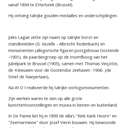
vanaf 1894 te Etterbeek (Brussel).
Hij ontving talrijke gouden medailles en onderschijdingen.
Jules Lagae zette zijn naam op talrijke borst-en 
standbeelden (G. Gezelle - Albrecht Rodenbach) en 
monumenten (allegorische figuren postgebouw Oostende 
-1901), de paardengroep op de triomfboog van het 
Jubelpark te Brussel (1905), samen met Thomas Vinçotte, 
de 4 leeuwen voor de Oostendse zeehaven -1906- (de 
Smet de Naeyerlaan), 
Na W O I realiseerde hij talrijke oorlogsmonumenten.
Zijn werken waren te zien op alle grote 
kunsttentoonstellingen en musea in binnen-en buitenland.
In De Panne liet hij in 1899 de villa's "Kink Kank Hoorn" en 
"Zeemarminne" door Jozef Vierin bouwen. Hij bewoonde 