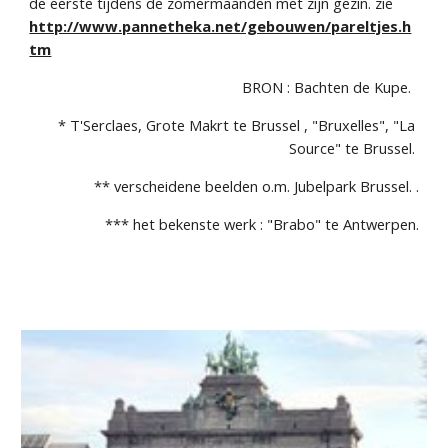
de eerste tijdens de zomermaanden met zijn gezin. zie 
http://www.pannetheka.net/gebouwen/pareltjes.h
tm
BRON : Bachten de Kupe.  
* T'Serclaes, Grote Makrt te Brussel , "Bruxelles", "La 
Source" te Brussel. 
** verscheidene beelden o.m. Jubelpark Brussel. .
*** het bekenste werk : "Brabo" te Antwerpen.