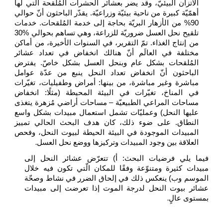
الاتزان البيئيّ، وقد يضر بعشائر الحشرات المُلقحة الّتي لها
أهمّيّة كبيرة من ناحية بيئيّة وزراعيّة. يقدّر الباحثون أنّ حوالي
90% من الأزهار البريّة بحاجة إلى خدمة المُلقحات. خدمات
تلقيح نحل العسل ضروريّة للزراعة، وهي تساهم بحوالي %30
من إنتاج الغذاء. تمّ التقرير، في السنوات الأخيرة، من أماكن
مختلفة في العالَم أنّ هنالك انخفاض في تعداد عشائر
المُلقحات بشكل عام وبنحل العسل بشكل خاصّ. يفترض
الباحثون أنّ انخفاض تعداد النحل ينبع من عدّة عوامل
مباشرة وغير مباشرة، من بينها: أمراض وطفيليات، تغيّرات
في المناخ، تغيّرات في البيئة المحيطة (مثلًا: انخفاض
مساحات المراعي الطبيعيّة – مساحات أراضي مُزهرة يتغذى
عليها النحل) وعمليّات تشمل استعمال مبيدات بشكل واسع
النطاق. على ضوء ذلك، كان هدف البحث الحالي تمييز
المبيدات الموجودة في البيئة الحيطة لبيوت النحل، وفحص
.
العلاقة بين وجود المبيدات وتركيزها ووضع نحل العسل
فيما يلي فرضيات البحث: أ) تتعرّض عشائر النحل إلى
مبيدات كثيرة ومتنوّعة وفقًا للمكان الّتي تكون فيه خلال
الموسم وب) ينعكس ذلك في إلحاق الضرر في نشاط وصحّة
عشائر بيوت النحل لدرجة الموت إذا تعرضت إلى مبيدات
.
بمستوى عالٍ