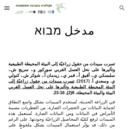
Skip to main content
Skip to navigation
مدخل מבוא
تسرب مبيدات من حقول زراعيّة إلى البيئة المحيطة الطبيعية
وتأثيرها على نحل العسل الغربي
سوركور و.، سريج ش.،
سلبسكي ي.، أفيق أ.، قمر ي.، زيدمان أ.، شوكر ش.، كنولي
. (2017).
ي. وسعدي أ
تسرب مبيدات من حقول زراعيّة إلى
البيئة المحيطة الطبيعية وتأثيرها على نحل العسل الغربي
.
البيئة والبيئة المحيطة، 8(2), 16-23
في الزراعة الحديثة، تُستخدم المبيدات بشكل واسع النطاق
لحماية النباتات من الحشرات الضارة، من الفطريات مسببة
الأمراض في النباتات ومن النباتات الضارة. تُستعمل هذه
المبيدات لرفع كمّيّة المحاصيل الزراعيّة وجودتها. على الرغم
من ذلك، قد يؤثّر استعمال المبيدات بشكل ملحوظ على