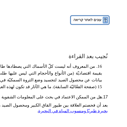
نُجيب بعد القراءة
16. من المعروف أنه ليست كلّ الأسماك التي يصطادها طائر
بقيمة اقتصاديّة (من الأنواع والأحجام التي ليس عليها طل
بيانات عن محصول الصيد لتجسيد وضع الثروة السمكيّة في بح
15 (صفحة الفعّاليّة السابقة). ما هي الآثار قد تكون لهذه العيوب على مصداقيّة النتائج والاستنتاجات من دراسة شكيدي وزملائه؟
17.
هل من الممكن الاعتماد في بحث على المعلومات الشفوية 
بعد أن فحصتم العلاقة بين طيور القاق الكبير ومحصول الصيد من ب
.
بحيرة طبريّا ومنسوب المياه في البحيرة