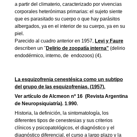
a partir del climaterio, caracterizado por vivencias
corporales heterónimas primarias: el sujeto siente
que es parasitado su cuerpo o que hay parásitos
albergados, ya en el interior de su cuerpo, ya en su
piel.
Parecido al cuadro anterior en 1957,
Levi y Faure
describen un "
Delirio de zoopatía interna"
(delirio
endodérmico, interno, de endozoos) (4).
La esquizofrenia cenestésica como un subtipo
del grupo de las esquizofrenias. (1957).
Ver artículo de Alcmeon nº 16 (Revista Argentina
de Neuropsiquiatría). 1.990.
Historia, la definición, la sintomatología, los
diferentes tipos de cenestesias y sus criterios
clínicos y psicopatológicos, el diagnóstico y el
diagnóstico diferencial, el curso a largo plazo y la