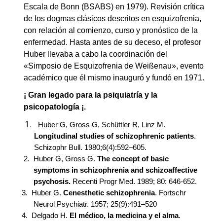
Escala de Bonn (BSABS) en 1979). Revisión crítica
de los dogmas clásicos descritos en esquizofrenia,
con relación al comienzo, curso y pronóstico de la
enfermedad. Hasta antes de su deceso, el profesor
Huber llevaba a cabo la coordinación del
«Simposio de Esquizofrenia de Weißenau», evento
académico que él mismo inauguró y fundó en 1971.
¡ Gran legado para la psiquiatría y la
psicopatología ¡.
Huber G, Gross G, Schüttler R, Linz M.
Longitudinal studies of schizophrenic patients
.
Schizophr Bull. 1980;6(4):592–605.
2.
Huber G, Gross G.
The concept of basic
symptoms in schizophrenia and schizoaffective
psychosis.
Recenti Progr Med. 1989; 80: 646-652.
3.
Huber G.
Cenesthetic schizophrenia
. Fortschr
Neurol Psychiatr. 1957; 25(9):491–520
4.
Delgado H.
El médico, la medicina y el alma
.