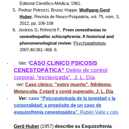
Editorial Científico-Médica; 1961.
5.
Pedraz Petrozzi, Bruno; Hoppe,
Wolfgang Gerd
Huber
. Revista de Neuro-Psiquiatría, vol. 75, núm. 3,
2012, pp. 106-108
6.
Jenkins G, Röhricht F
. From cenesthesias to
cenesthopathic schizophrenia: A historical and
phenomenological review
.
Psychopathology
.
2007;40:361–368. 6.
CASO CLINICO PSICOSIS
-
Ver: “
CENESTOPÁTICA”
Delirio de control
corporal, “esclavizada”. J. L. Día
.
- ver:
Caso clinico: "estoy muerto", Nihilismo,
Melancolia, Cotard y covid superado. J. L. Día
-
Ver:
caso
“Psicopatología de la ipseidad y la
corporalidad: a propósito de un caso de
esquizofrenia cenestopática”.
Rubén Valle.y cols
Gerd Huber
(1957)
describe su Esquizofrenia