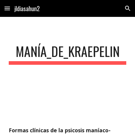
jldiasahun2
Skip to main content
Skip to navigation
MANÍA_DE_KRAEPELIN
Formas clínicas de la psicosis maníaco-