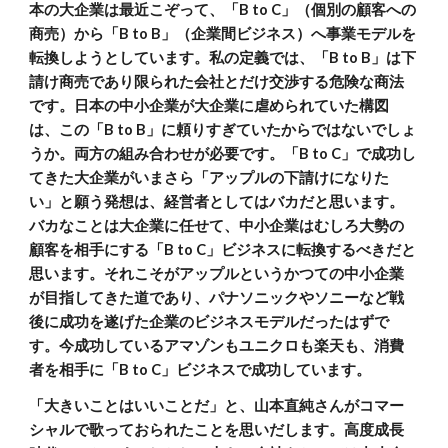
本の大企業は最近こぞって、「B to C」（個別の顧客への
商売）から「B to B」（企業間ビジネス）へ事業モデルを
転換しようとしています。私の定義では、「B to B」は下
請け商売であり限られた会社とだけ交渉する危険な商法
です。日本の中小企業が大企業に虐められていた構図
は、この「B to B」に頼りすぎていたからではないでしょ
うか。両方の組み合わせが必要です。「B to C」で成功し
てきた大企業がいまさら「アップルの下請けになりた
い」と願う発想は、経営者としてはバカだと思います。
バカなことは大企業に任せて、中小企業はむしろ大勢の
顧客を相手にする「B to C」ビジネスに転換するべきだと
思います。それこそがアップルというかつての中小企業
が目指してきた道であり、パナソニックやソニーなど戦
後に成功を遂げた企業のビジネスモデルだったはずで
す。今成功しているアマゾンもユニクロも楽天も、消費
者を相手に「B to C」ビジネスで成功しています。
「大きいことはいいことだ」と、山本直純さんがコマー
シャルで歌っておられたことを思いだします。高度成長