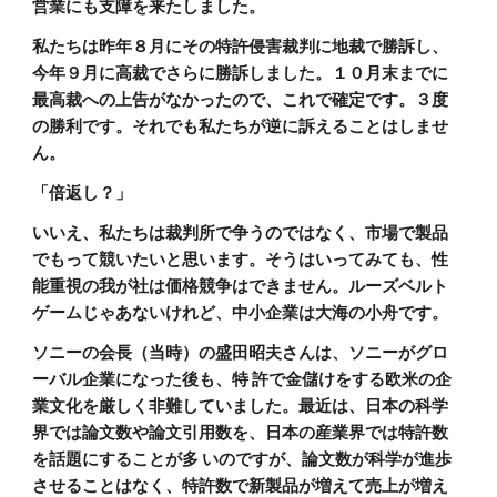
営業にも支障を来たしました。
私たちは昨年８月にその特許侵害裁判に地裁で勝訴し、
今年９月に高裁でさらに勝訴しました。１０月末までに
最高裁への上告がなかったので、これで確定です。３度
の勝利です。それでも私たちが逆に訴えることはしませ
ん。
「倍返し？」
いいえ、私たちは裁判所で争うのではなく、市場で製品
でもって競いたいと思います。そうはいってみても、性
能重視の我が社は価格競争はできません。ルーズベルト
ゲームじゃあないけれど、中小企業は大海の小舟です。
ソニーの会長（当時）の盛田昭夫さんは、ソニーがグロ
ーバル企業になった後も、特 許で金儲けをする欧米の企
業文化を厳しく非難していました。最近は、日本の科学
界では論文数や論文引用数を、日本の産業界では特許数
を話題にすることが多 いのですが、論文数が科学が進歩
させることはなく、特許数で新製品が増えて売上が増え