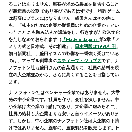
ることはありません。顧客が求める製品を提供すること
が製造業の役割 であり喜びであるはずです。特許ゲーム
は顧客にプラスにはなりません。盛田さんはその他に
も、「株主のための企業か従業員のための企業か」とい
ったことに も踏み込んで議論をし、行きすぎた欧米文化
をたしなめておられます（
「Made in Japan」
第5章「ア
メリカ式と日本式、その相違」、
日本語版は1990年刊
、
朝日新聞社）。盛田イズムの影響を一番強く受けている
のは、アップル創業者の
スティーブ・ジョブズ
です。ナ
ノフォトン社も盛田さんの言葉通りに、社員の給料を現
在の大企業並みから、さらに高くすることを目指してい
ます。
ナ ノフォトン社はベンチャー企業ではありません。大学
発の中小企業です。社員を守り、会社を潰しません。中
小企業は大企業の下請けであり、大企業に虐められ て、
社員の給料も大企業よりも安いと言うイメージがありま
す。しかし、中小企業のナノフォトン社は大企業の下請
けではありません。顧客に、直接製品を販売 します。日