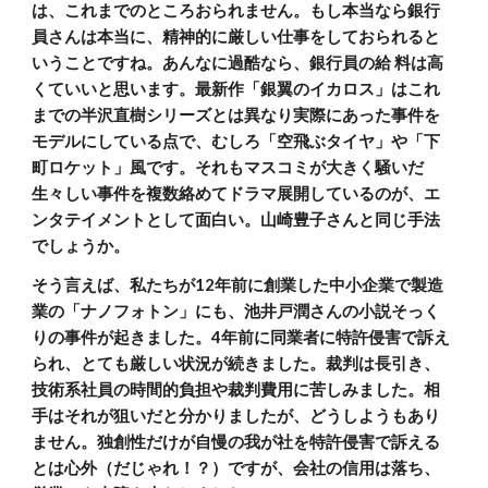
は、これまでのところおられません。もし本当なら銀行
員さんは本当に、精神的に厳しい仕事をしておられると
いうことですね。あんなに過酷なら、銀行員の給 料は高
くていいと思います。最新作「銀翼のイカロス」はこれ
までの半沢直樹シリーズとは異なり実際にあった事件を
モデルにしている点で、むしろ「空飛ぶタイヤ」や「下
町ロケット」風です。それもマスコミが大きく騒いだ
生々しい事件を複数絡めてドラマ展開しているのが、エ
ンタテイメントとして面白い。山崎豊子さんと同じ手法
でしょうか。
そう言えば、私たちが12年前に創業した中小企業で製造
業の「ナノフォトン」にも、池井戸潤さんの小説そっく
りの事件が起きました。4年前に同業者に特許侵害で訴え
られ、とても厳しい状況が続きました。裁判は長引き、
技術系社員の時間的負担や裁判費用に苦しみました。相
手はそれが狙いだと分かりましたが、どうしようもあり
ません。独創性だけが自慢の我が社を特許侵害で訴える
とは心外（だじゃれ！？）ですが、会社の信用は落ち、