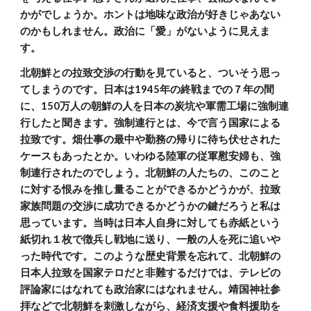
かがでしょうか。ホントは地味な政治が好きじゃあない
のかもしれません。政治に「愛」がないように見えま
す。
北朝鮮との拉致交渉の行動を見ていると、ついそう思っ
てしまうのです。日本は1945年の終戦までの７年の間
に、150万人の朝鮮の人を日本の炭坑や軍需工場に強制連
行したと聞きます。強制連行とは、今で言う国家による
拉致です。畑仕事の最中や勤務の帰りに待ち伏せされた
ケースもあったとか。いわゆる陸軍の従軍慰安婦も、強
制連行されたのでしょう。北朝鮮の人たちの、このこと
に対する恨みを推し量ることができるかどうかが、拉致
家族問題の交渉に成功できるかどうかの鍵だろうと私は
思っています。当時は日本人自身に対しても赤紙という
紙切れ１枚で徴兵し戦地に送り、一般の人を死に追いや
った時代です。このような歴史背景を忘れて、北朝鮮の
日本人拉致を国家テロだと非難するだけでは、テレビの
評論家にはなれても政治家にはなれません。靖国神社参
拝などで北朝鮮を刺激しながら、経済支援や食料援助を