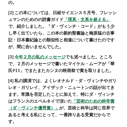
の。
[2] この本については、日経サイエンス５月号、フレッシ
ュマンのためのの読書ガイド
「理系・文系を超える」
で、紹介しました。「ダ・ヴィンチ・コード」がもう少
し早く出ていたら、この本の新約聖書論と梅原猛の古事
記・日本書紀論との類似性と相違について書けたのです
が、間に合いませんでした。
[3] 
今年
２月の私のメッセージ
でも述べました。ところ
で、２月のメッセージで書いたマイケル・ムーアが「華
氏911」でまたまたカンヌの映画祭で賞を取りました。
[4] 私の講演では、よくレオナルド・ダ・ヴィンチやガリ
レオ・ガリレイ、アイザック・ニュートンの話が出てき
ます。常識を否定したことに加えて、特にダ・ヴィンチ
はフランスのエペルネイで頂いた
「芸術のための科学賞
（ダ・ヴィンチ優秀賞）」
が、芸術と科学は同じ世界で
あると考える私にとって、一番誇りある受賞だからで
す。