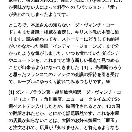
退任した後の阪大FRCは、体面と形式だけを保つことにし
か興味がない人によって科学への「パッション」「愛」
が失われてしまったようです。
ところで、本屋さんの知らない「ダ・ヴィンチ・コー
ド」もまた常識・権威を否定し、キリスト教の本質に迫
ります。読み終わって今、ストーリーにどうしても納得
がいかなかった映画「インディー・ジョーンズ」まで分
かったような気がしました。いつも憧れていたダビンチ
やニュートンを、これまでと違う新しい視点で見つめる
ことが出来るようになってきました［4］。先週断わろう
と思ったフランスでのナノテクの会議の招待を引き受け
て、ルーブルにゆっくり訪れてみるつもりです。
SK
[1] ダン・ブラウン著・越前敏也和訳「ダ・ヴィンチ・コ
ード（上・下）」角川書店。ニューヨークタイムズで56
週ベストテン入りしたとか、映画化されるとか、40カ国
で翻訳されたとか、とにかく話題騒然です。これを本屋
の店員が知らないことは、大阪のお好み焼屋で「豚玉」
と注文されて、店員が「知りません」と答えるようなも