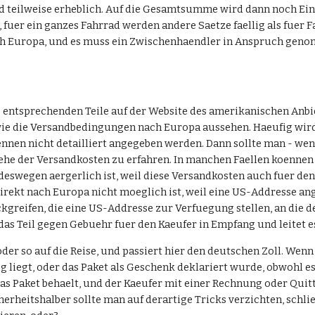
d teilweise erheblich. Auf die Gesamtsumme wird dann noch Ein
t, fuer ein ganzes Fahrrad werden andere Saetze faellig als fuer 
ch Europa, und es muss ein Zwischenhaendler in Anspruch gen
 entsprechenden Teile auf der Website des amerikanischen Anbiet
ie die Versandbedingungen nach Europa aussehen. Haeufig wird 
nen nicht detailliert angegeben werden. Dann sollte man - wenn
he der Versandkosten zu erfahren. In manchen Faellen koennen
deswegen aergerlich ist, weil diese Versandkosten auch fuer den
direkt nach Europa nicht moeglich ist, weil eine US-Addresse a
reifen, die eine US-Addresse zur Verfuegung stellen, an die de
s Teil gegen Gebuehr fuer den Kaeufer in Empfang und leitet es
oder so auf die Reise, und passiert hier den deutschen Zoll. Wen
g liegt, oder das Paket als Geschenk deklariert wurde, obwohl 
 das Paket behaelt, und der Kaeufer mit einer Rechnung oder Qui
erheitshalber sollte man auf derartige Tricks verzichten, schli