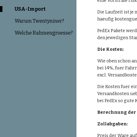
eine Vorstrafe ris
USA-Import
Die Laufzeit ist j
haeufig kostengue
Warum Twentyniner?
FedEx Pakete werd
Welche Rahmengroesse?
den jeweiligen Sta
Die Kosten:
Wie oben schon ang
bei 14%, fuer Fahr
excl. Versandkoste
Die Kosten fuer ei
Versandkosten ueb
bei FedEx so gute 
Berechnung der
Zollabgaben:
Preis der Ware au