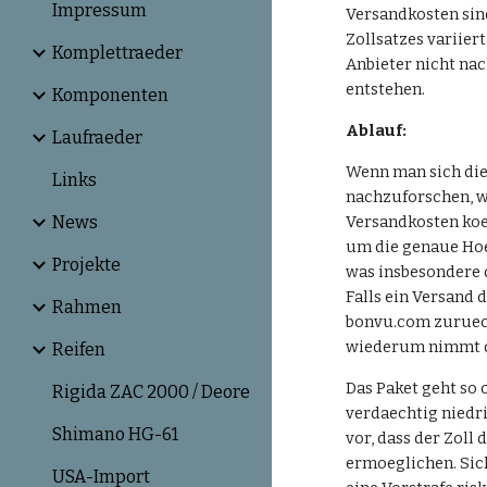
Impressum
Versandkosten sin
Zollsatzes variier
Komplettraeder
Anbieter nicht na
entstehen.
Komponenten
Ablauf:
Laufraeder
Wenn man sich die
Links
nachzuforschen, w
News
Versandkosten koen
um die genaue Hoe
Projekte
was insbesondere 
Falls ein Versand 
Rahmen
bonvu.com zurueckg
wiederum nimmt da
Reifen
Das Paket geht so 
Rigida ZAC 2000 / Deore
verdaechtig niedri
Shimano HG-61
vor, dass der Zoll
ermoeglichen. Sich
USA-Import