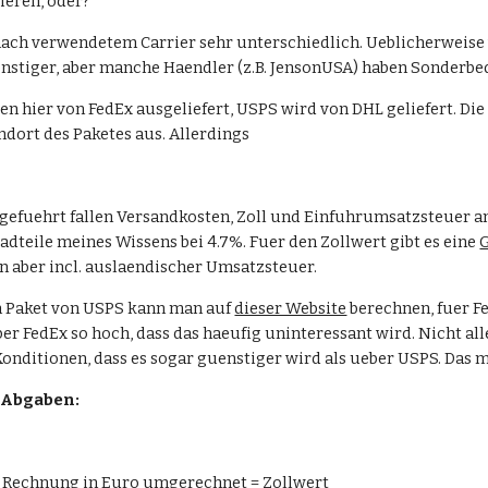
kieren, oder?
e nach verwendetem Carrier sehr unterschiedlich. Ueblicherweise
nstiger, aber manche Haendler (z.B. JensonUSA) haben Sonderb
en hier von FedEx ausgeliefert, USPS wird von DHL geliefert. D
ndort des Paketes aus. Allerdings 
efuehrt fallen Versandkosten, Zoll und Einfuhrumsatzsteuer an. 
radteile meines Wissens bei 4.7%. Fuer den Zollwert gibt es eine 
n aber incl. auslaendischer Umsatzsteuer.
n Paket von USPS kann man auf 
dieser Website
 berechnen, fuer F
er FedEx so hoch, dass das haeufig uninteressant wird. Nicht a
Konditionen, dass es sogar guenstiger wird als ueber USPS. Das 
 Abgaben:
f Rechnung in Euro umgerechnet = Zollwert