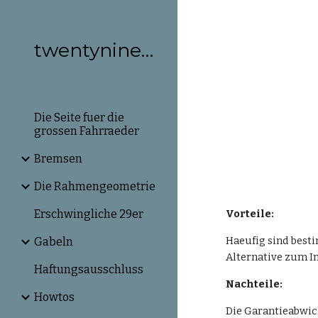
Sk
twentynineinches.de
Die Seite fuer die
grossen Fahrraeder
Bremsen
Die Rahmengeometrie
Erschwingliche 29er
Vorteile:
Haeufig sind besti
Gabeln
Alternative zum I
Haftungsausschluss
Nachteile:
Howtos
Die Garantieabwick