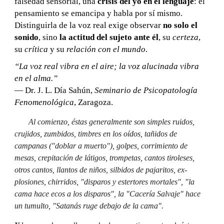
falsedad sensorial, una
crisis del yo en el lenguaje
: el
pensamiento se emancipa y habla por sí mismo.
Distinguirla de la voz real exige observar
no solo el
sonido
, sino
la actitud del sujeto ante él
, su
certeza
,
su
crítica
y su
relación con el mundo
.
“La voz real vibra en el aire; la voz alucinada vibra
en el alma.”
— Dr. J. L. Día Sahún,
Seminario de Psicopatología
Fenomenológica
, Zaragoza.
Al comienzo, éstas generalmente son simples ruidos,
crujidos, zumbidos, timbres en los oídos, tañidos de
campanas ("doblar a muer­to"), golpes, corrimiento de
mesas, crepitación de látigos, trompetas, cantos tiroleses,
otros cantos, llantos de niños, silbidos de pajaritos, ex­
plosiones, chirridos, "disparos y estertores mortales", "la
cama hace ecos a los disparos", la "Cacería Salvaje" hace
un tumulto, "Satanás ruge debajo de la cama".