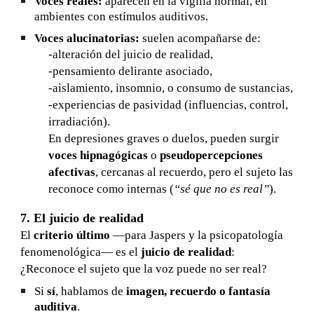
Voces reales:
aparecen en la vigilia normal, en
ambientes con estímulos auditivos.
Voces alucinatorias:
suelen acompañarse de:
-alteración del juicio de realidad,
-pensamiento delirante asociado,
-aislamiento, insomnio, o consumo de sustancias,
-experiencias de pasividad (influencias, control,
irradiación).
En depresiones graves o duelos, pueden surgir
voces hipnagógicas
o
pseudopercepciones
afectivas
, cercanas al recuerdo, pero el sujeto las
reconoce como internas (
“sé que no es real”
).
7. El juicio de realidad
El
criterio último
—para Jaspers y la psicopatología
fenomenológica— es el
juicio de realidad
:
¿Reconoce el sujeto que la voz puede no ser real?
Si
sí
, hablamos de
imagen, recuerdo o fantasía
auditiva
.