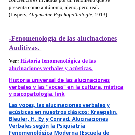
conciencia es invadida por un fenómeno que se
presenta como autónomo, ajeno, pero real.
(Jaspers,
Allgemeine Psychopathologie
, 1913).
-Fenomenología de las alucinaciones
Auditivas.
Ver:
Historia fenomenológica de las
alucinaciones verbales y acústicas.
Historia universal de las alucinaciones
verbales
y las "voces" en la cultura, mística
y psicopatología. link
Las voces, las alucinaciones verbales y
acústicas en nuestros clásicos: Kraepelin,
Bleuler, H. Ey y Conrad. Alucinaciones
Verbales según la Psiquiatría
Fenomenológica Moderna (Escuela de