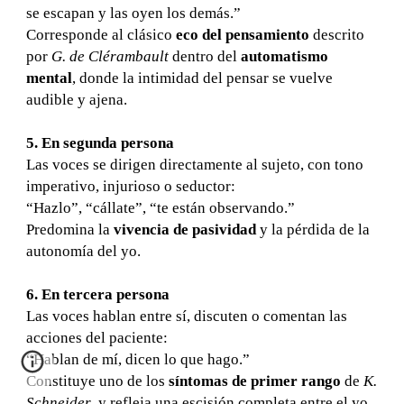
se escapan y las oyen los demás.”
Corresponde al clásico
eco del pensamiento
descrito
por
G. de Clérambault
dentro del
automatismo
mental
, donde la intimidad del pensar se vuelve
audible y ajena.
5. En segunda persona
Las voces se dirigen directamente al sujeto, con tono
imperativo, injurioso o seductor:
“Hazlo”, “cállate”, “te están observando.”
Predomina la
vivencia de pasividad
y la pérdida de la
autonomía del yo.
6. En tercera persona
Las voces hablan entre sí, discuten o comentan las
acciones del paciente:
“Hablan de mí, dicen lo que hago.”
Constituye uno de los
síntomas de primer rango
de
K.
Schneider
, y refleja una escisión completa entre el yo