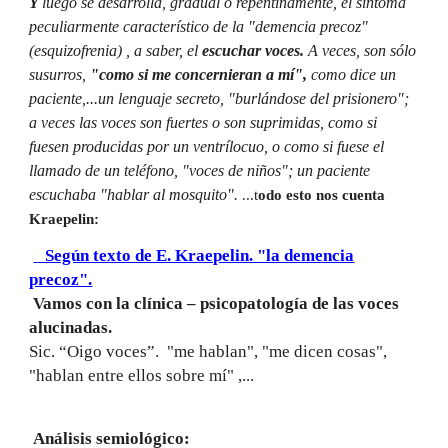
Y
luego se desarrolla, gradual o repentinamente, el síntoma
peculiarmente característico de la "demencia precoz"
(esquizofrenia) , a saber, el
escuchar voces.
A veces, son sólo
susurros,
"como si me concernieran a mí",
como dice un
paciente,...un lenguaje secreto, "burlándose del prisionero";
a veces las voces son fuertes o son suprimidas, como si
fuesen producidas por un ventrílocuo, o como si fuese el
llamado de un teléfono, "voces de niños"; un paciente
escuchaba "hablar al mosquito".
...t
odo esto nos cuenta
Kraepelin:
Según texto de E. Kraepelin. "la demencia
precoz".
Vamos con la clínica – psicopatología de las voces
alucinadas.
Sic. “Oigo voces”. "me hablan", "me dicen cosas",
"hablan entre ellos sobre mí" ,...
Análisis semiológico: