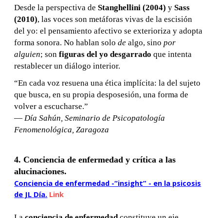
Desde la perspectiva de
Stanghellini (2004)
y
Sass
(2010)
, las voces son metáforas vivas de la escisión
del yo: el pensamiento afectivo se exterioriza y adopta
forma sonora. No hablan solo
de
algo, sino
por
alguien
; son
figuras del yo desgarrado
que intenta
restablecer un diálogo interior.
“En cada voz resuena una ética implícita: la del sujeto
que busca, en su propia desposesión, una forma de
volver a escucharse.”
—
Día Sahún, Seminario de Psicopatología
Fenomenológica, Zaragoza
4. Conciencia de enfermedad y crítica a las
alucinaciones.
Conciencia de enfermedad -“insight” - en la psicosis
de JL Día.
Link
La
conciencia de enfermedad
constituye un eje