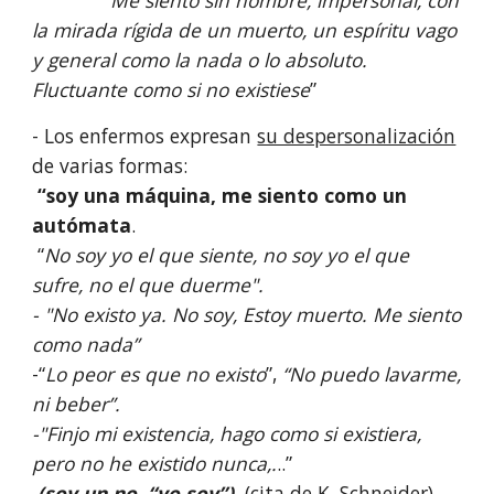
la mirada rígida de un muerto, un espíritu vago
y general como la nada o lo absoluto.
Fluctuante como si no existiese
”
- Los enfermos expresan
su despersonalización
de varias formas:
“soy una máquina, me siento como un
autómata
.
“
No soy yo el que siente, no soy yo el que
sufre, no el que duerme".
- "No existo ya. No soy, Estoy muerto. Me siento
como nada”
-“
Lo peor es que no existo
”,
“No puedo lavarme,
ni beber”.
-"Finjo mi existencia, hago como si existiera,
pero no he existido nunca,.
..”
(soy un no “yo soy”).
(cita de K. Schneider).