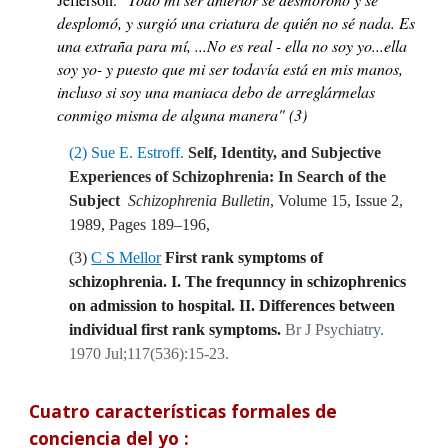
desplomó, y surgió una criatura de quién no sé nada. Es
una extraña para mí, ...No es real - ella no soy yo...ella
soy yo- y puesto que mi ser todavía está en mis manos,
incluso si soy una maniaca debo de arreglármelas
conmigo misma de alguna manera" (3)
(2) Sue E. Estroff.
Self, Identity, and Subjective
Experiences of Schizophrenia: In Search of the
Subject
Schizophrenia Bulletin
, Volume 15, Issue 2,
1989, Pages 189–196,
(3)
C S Mellor
First rank symptoms of
schizophrenia. I. The frequnncy in schizophrenics
on admission to hospital. II. Differences between
individual first rank symptoms.
Br J Psychiatry
.
1970 Jul;117(536):15-23.
Cuatro características formales de
conciencia del yo :