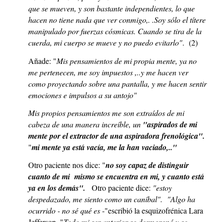
que se mueven, y son bastante independientes, lo que
hacen no tiene nada que ver conmigo,. .Soy sólo el títere
manipulado por fuerzas cósmicas. Cuando se tira de la
cuerda, mi cuerpo se mueve y no puedo evitarlo"
. (2)
Añade: "
Mis pensamientos de mi propia mente, ya no
me pertenecen, me soy impuestos ,..y me hacen ver
como proyectando sobre una pantalla, y me hacen sentir
emociones e impulsos a su antojo"
Mis propios pensamientos me son extraídos de mi
cabeza de una manera increíble, un
"aspirados de mi
mente por el extractor de una aspiradora frenológica".
"
mi mente ya está vacía, me la han vaciado,.."
Otro paciente nos dice: "
no soy capaz de distinguir
cuanto de mi mismo se encuentra en mi, y cuanto está
ya en los demás".
Otro paciente dice:
"estoy
despedazado, me siento como un caníbal". "Algo ha
ocurrido - no sé qué es
-"escribió la esquizofrénica Lara
Jefferson. "
Todo mi ser anterior se desmoronó y se