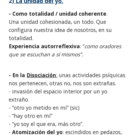
2)
La unidad del yo.
- Como totalidad / unidad coherente
.
Una unidad cohesionada, un todo. Que
configura nuestra idea de nosotros, en su
totalidad.
Experiencia autorreflexiva
: “
como oradores
que se escuchan a sí mismos”.
- En la
Disociación
:
unas actividades psíquicas
nos pertenecen, otras no, nos son extrañas.
- invasión del espacio interior por un yo
extraño.
- “otro yo metido en mí” (sic)
- “hay otro en mí”
- “yo soy el que era, más otro”.
-
Atomización del yo
: escindidos en pedazos,