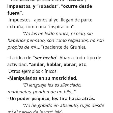
impuestos, y “robados”, “ocurre desde
fuera”.
Impuestos, ajenos al yo, llegan de parte
extraña, como una “inspiración”.
“No los he leído nunca, ni oído, sin
haberlos pensado, son como regalados, no son
propios de mi,...”
(paciente de Gruhle).
- La idea de
“ser hecho
”: Abarca todo tipo de
actividad,
“andar, hablar, obrar, etc
.
Otros ejemplos clínicos:
-Manipulados en su motricidad.
“El lenguaje les es silenciado,
marionetas
,
penden de un hilo..”
-
Un poder psíquico, les tira hacia atrás.
“No he gritado en absoluto, rugió desde
mí el nervio de la voz”
(sic)